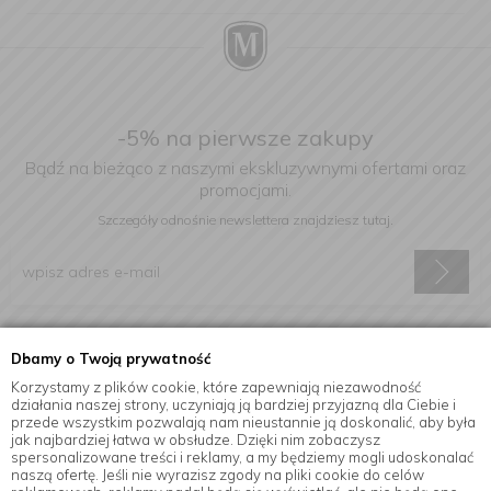
-5% na pierwsze zakupy
Bądź na bieżąco z naszymi ekskluzywnymi ofertami oraz
promocjami.
Szczegóły odnośnie newslettera
znajdziesz tutaj.
Wyrażam zgodę na otrzymywanie informacji handlowej drogą
Dbamy o Twoją prywatność
elektroniczną na podany adres e-mail.
Korzystamy z plików cookie, które zapewniają niezawodność
działania naszej strony, uczyniają ją bardziej przyjazną dla Ciebie i
przede wszystkim pozwalają nam nieustannie ją doskonalić, aby była
jak najbardziej łatwa w obsłudze. Dzięki nim zobaczysz
Informacje
spersonalizowane treści i reklamy, a my będziemy mogli udoskonalać
naszą ofertę. Jeśli nie wyrazisz zgody na pliki cookie do celów