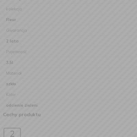
kolekcja
Fleur
Gwarancja
2 lata
Pojemność
3,5l
Materiał
szkło
Kolor
odcienie zieleni
Cechy produktu