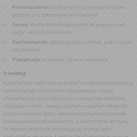
Przeznaczenie:
do świeżych i suszonych kwiatów,
gałązek oraz dekoracyjnych kompozycji.
Forma:
smukły kształt odpowiedni do pojedynczych
łodyg i większych bukietów.
Zastosowanie:
dekoracja stołu, komody, półki, konsoli
lub parapetu.
Pielęgnacja:
możliwość mycia w zmywarce.
O kolekcji
Kolekcja Fleur marki Villeroy & Boch to subtelna interpretacja
nowoczesnego wzornictwa inspirowanego naturą.
Charakterystyczna prążkowana powierzchnia delikatnie
rozprasza światło, nadając szklanym wazonom elegancki
wygląd i wyraźną głębię. Minimalistyczna forma pozwala
wyeksponować piękno kwiatów, a jednocześnie sprawia,
że wazony doskonale prezentują się również jako
samodzielne dekoracje. Kolekcja Fleur harmonijnie wpisuje