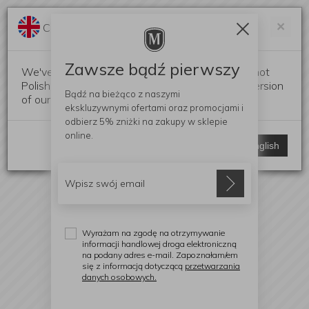
Darmowa dostawa od 299 zł
Zam
×
Change language?
0
0
Zawsze bądź pierwszy
We've detected that your browser language is not
Polish. Would you like to switch to the English version
Bądź na bieżąco z naszymi
of our website?
ekskluzywnymi ofertami
oraz promocjami i
odbierz
5% zniżki
na zakupy w sklepie
online.
Stay here
Switch to English
Wyrażam na zgodę na otrzymywanie
informacji handlowej droga elektroniczną
na podany adres e-mail. Zapoznałam/em
się z informacją dotyczącą
przetwarzania
danych osobowych.