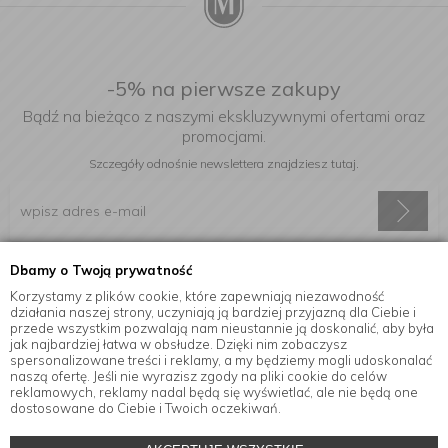
-5% na pierwsze zakupy
Bądź na bieżąco z naszymi ekskluzywnymi ofertami oraz
promocjami.
Szczegóły odnośnie newslettera
znajdziesz tutaj.
Dbamy o Twoją prywatność
Wyrażam zgodę na otrzymywanie informacji handlowej drogą
elektroniczną na podany adres e-mail.
Korzystamy z plików cookie, które zapewniają niezawodność
działania naszej strony, uczyniają ją bardziej przyjazną dla Ciebie i
przede wszystkim pozwalają nam nieustannie ją doskonalić, aby była
jak najbardziej łatwa w obsłudze. Dzięki nim zobaczysz
spersonalizowane treści i reklamy, a my będziemy mogli udoskonalać
Informacje
naszą ofertę. Jeśli nie wyrazisz zgody na pliki cookie do celów
reklamowych, reklamy nadal będą się wyświetlać, ale nie będą one
dostosowane do Ciebie i Twoich oczekiwań.
© Copyright by
MensaHome.eu
| 2026 All Rights Reserved.