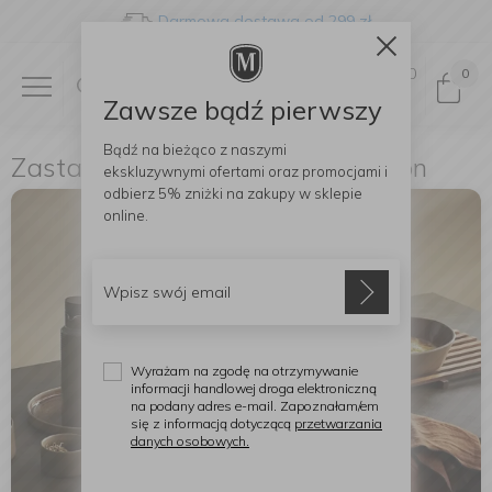
Darmowa dostawa od 299 zł
0
0
Zawsze bądź pierwszy
Bądź na bieżąco z naszymi
Zastawa stołowa - ASA-Selection
ekskluzywnymi ofertami
oraz promocjami i
odbierz
5% zniżki
na zakupy w sklepie
online.
Wyrażam na zgodę na otrzymywanie
informacji handlowej droga elektroniczną
na podany adres e-mail. Zapoznałam/em
się z informacją dotyczącą
przetwarzania
danych osobowych.