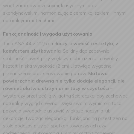
wnętrzami nowoczesnymi, klasycznymi oraz
skandynawskimi, harmonizując z ceramiką, szkłem i innymi
naturalnymi materiałami.
Funkcjonalność i wygoda użytkowania
Taca ASA 44 × 22,5 cm
łączy trwałość i estetykę z
komfortem użytkowania
. Solidny dąb zapewnia
stabilność nawet przy większym obciążeniu, a owalny
kształt i niska wysokość (2 cm) ułatwiają wygodne
przenoszenie oraz serwowanie potraw.
Matowa
powierzchnia drewna nie tylko dodaje elegancji, ale
również ułatwia utrzymanie tacy w czystości
–
wystarczy przetrzeć ją wilgotną ściereczką, aby zachować
naturalny wygląd drewna. Dzięki swoim wymiarom taca
pozwala swobodnie ustawić większe naczynia lub
dekoracje, tworząc elegancką i funkcjonalną przestrzeń na
stole podczas przyjęć, spotkań towarzyskich czy
codziennego użytkowania. Owalny kształt zapewnia