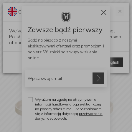
Darmowa dostawa od 299 zł
Zam
×
Change language?
0
0
Zawsze bądź pierwszy
We've detected that your browser language is not
Polish. Would you like to switch to the English version
Bądź na bieżąco z naszymi
of our website?
ekskluzywnymi ofertami
oraz promocjami i
odbierz
5% zniżki
na zakupy w sklepie
online.
Stay here
Switch to English
Wyrażam na zgodę na otrzymywanie
informacji handlowej droga elektroniczną
na podany adres e-mail. Zapoznałam/em
się z informacją dotyczącą
przetwarzania
danych osobowych.