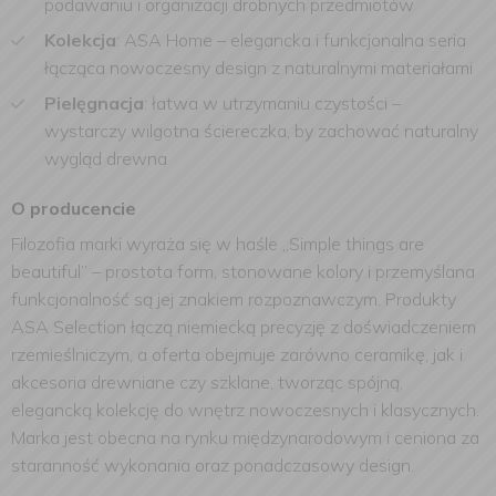
podawaniu i organizacji drobnych przedmiotów
Kolekcja
: ASA Home – elegancka i funkcjonalna seria
łącząca nowoczesny design z naturalnymi materiałami
Pielęgnacja
: łatwa w utrzymaniu czystości –
wystarczy wilgotna ściereczka, by zachować naturalny
wygląd drewna
O producencie
Filozofia marki wyraża się w haśle „Simple things are
beautiful” – prostota form, stonowane kolory i przemyślana
funkcjonalność są jej znakiem rozpoznawczym. Produkty
ASA Selection łączą niemiecką precyzję z doświadczeniem
rzemieślniczym, a oferta obejmuje zarówno ceramikę, jak i
akcesoria drewniane czy szklane, tworząc spójną,
elegancką kolekcję do wnętrz nowoczesnych i klasycznych.
Marka jest obecna na rynku międzynarodowym i ceniona za
staranność wykonania oraz ponadczasowy design.