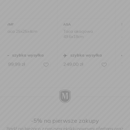
ASA
SAMBONET
Taca akacjowa
Taca Radici
49.6x18cm
41,3x27,2x6cm czarna
szybka wysyłka
szybka wysyłka
249,00
zł
769,00
zł
-5% na pierwsze zakupy
Bądź na bieżąco z naszymi ekskluzywnymi ofertami oraz