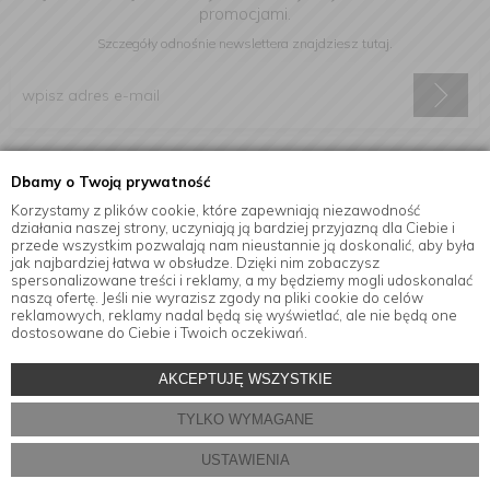
promocjami.
Szczegóły odnośnie newslettera
znajdziesz tutaj.
Wyrażam zgodę na otrzymywanie informacji handlowej drogą
Dbamy o Twoją prywatność
elektroniczną na podany adres e-mail.
Korzystamy z plików cookie, które zapewniają niezawodność
działania naszej strony, uczyniają ją bardziej przyjazną dla Ciebie i
przede wszystkim pozwalają nam nieustannie ją doskonalić, aby była
jak najbardziej łatwa w obsłudze. Dzięki nim zobaczysz
Informacje
spersonalizowane treści i reklamy, a my będziemy mogli udoskonalać
naszą ofertę. Jeśli nie wyrazisz zgody na pliki cookie do celów
reklamowych, reklamy nadal będą się wyświetlać, ale nie będą one
dostosowane do Ciebie i Twoich oczekiwań.
© Copyright by
MensaHome.eu
| 2026 All Rights Reserved.
AKCEPTUJĘ WSZYSTKIE
Akcesoria kuchenne w sklepie internetowym MensaHome.eu
TYLKO WYMAGANE
Projekt i oprogramowanie sklepu:
ebexo
USTAWIENIA