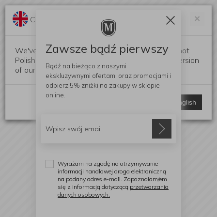
Darmowa dostawa od 299 zł
Zam
×
Change language?
0
0
Zawsze bądź pierwszy
We've detected that your browser language is not
Polish. Would you like to switch to the English version
Bądź na bieżąco z naszymi
of our website?
ekskluzywnymi ofertami
oraz promocjami i
odbierz
5% zniżki
na zakupy w sklepie
online.
Stay here
Switch to English
Wyrażam na zgodę na otrzymywanie
informacji handlowej droga elektroniczną
na podany adres e-mail. Zapoznałam/em
się z informacją dotyczącą
przetwarzania
danych osobowych.