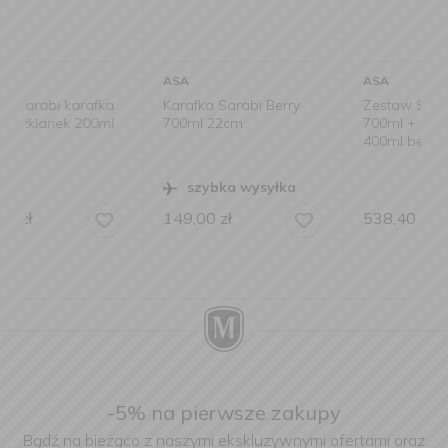
ASA
ASA
ka
Karafka Sarabi Berry
Zestaw Sarabi karafka
ml
700ml 22cm
700ml + 6 szklanek
400ml berry
szybka wysyłka
149,00
zł
538,40
zł
-5% na pierwsze zakupy
Bądź na bieżąco z naszymi ekskluzywnymi ofertami oraz