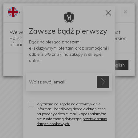
Darmowa dostawa od 299 zł
Zam
×
Change language?
0
0
Zawsze bądź pierwszy
We've detected that your browser language is not
Polish. Would you like to switch to the English version
Bądź na bieżąco z naszymi
of our website?
ekskluzywnymi ofertami
oraz promocjami i
odbierz
5% zniżki
na zakupy w sklepie
online.
Stay here
Switch to English
Wyrażam na zgodę na otrzymywanie
informacji handlowej droga elektroniczną
na podany adres e-mail. Zapoznałam/em
się z informacją dotyczącą
przetwarzania
danych osobowych.