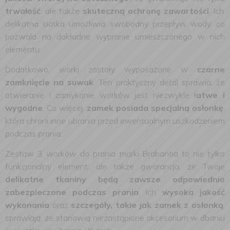
trwałość
, ale także
skuteczną ochronę zawartości
. Ich
delikatna siatka umożliwia swobodny przepływ wody, co
pozwala na dokładne wypranie umieszczonego w nich
elementu.
Dodatkowo, worki zostały wyposażone w
czarne
zamknięcie na suwak
. Ten praktyczny detal sprawia, że
otwieranie i zamykanie worków jest niezwykle ł
atwe i
wygodne
. Co więcej,
zamek posiada specjalną osłonkę
,
która chroni inne ubrania przed ewentualnym uszkodzeniem
podczas prania.
Zestaw 3 worków do prania marki Brabantia to nie tylko
funkcjonalny element, ale także gwarancja, że Twoje
delikatne tkaniny będą zawsze odpowiednio
zabezpieczone podczas prania
. Ich
wysoka jakość
wykonania
oraz
szczegóły, takie jak zamek z osłonką
,
sprawiają, że stanowią niezastąpione akcesorium w dbaniu