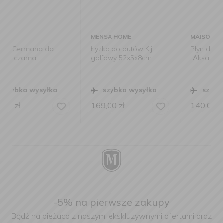
MENSA HOME
MAISON BERGER PARIS
Łyżka do butów Kij
Płyn do prania 3w1
golfowy 52x5x8cm
"Aksamit" 1l
szybka wysyłka
szybka wysyłka
169,00
zł
140,00
zł
-5% na pierwsze zakupy
Bądź na bieżąco z naszymi ekskluzywnymi ofertami oraz