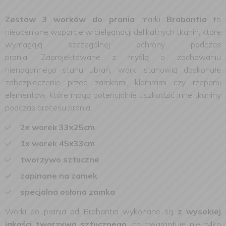
Zestaw 3 worków do prania
marki
Brabantia
to
nieocenione wsparcie w pielęgnacji delikatnych tkanin, które
wymagają szczególnej ochrony podczas
prania. Zaprojektowane z myślą o zachowaniu
nienagannego stanu ubrań, worki stanowią doskonałe
zabezpieczenie przed zamkami, klamrami czy rzepami
elementów, które mogą potencjalnie uszkodzić inne tkaniny
podczas procesu prania.
​2x worek 33x25cm
1x worek 45x33cm
tworzywo sztuczne
zapinane na zamek
specjalna osłona zamka
​Worki do prania od Brabantia wykonane są
z wysokiej
jakości tworzywa sztucznego
, co gwarantuje nie tylko