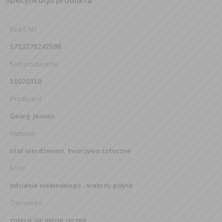
Specyfikacja produktu
Kod EAN
5713275242598
Kod producenta
10020310
Producent
Georg Jensen
Materiał
stal nierdzewna, tworzywo sztuczne
Kolor
odcienie niebieskiego , srebrny połysk
Zmywarka
zaleca się mycie ręczne