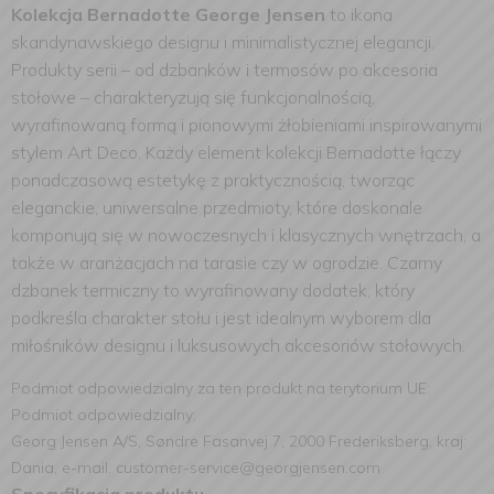
Kolekcja Bernadotte George Jensen
to ikona
skandynawskiego designu i minimalistycznej elegancji.
Produkty serii – od dzbanków i termosów po akcesoria
stołowe – charakteryzują się funkcjonalnością,
wyrafinowaną formą i pionowymi żłobieniami inspirowanymi
stylem Art Deco. Każdy element kolekcji Bernadotte łączy
ponadczasową estetykę z praktycznością, tworząc
eleganckie, uniwersalne przedmioty, które doskonale
komponują się w nowoczesnych i klasycznych wnętrzach, a
także w aranżacjach na tarasie czy w ogrodzie. Czarny
dzbanek termiczny to wyrafinowany dodatek, który
podkreśla charakter stołu i jest idealnym wyborem dla
miłośników designu i luksusowych akcesoriów stołowych.
Podmiot odpowiedzialny za ten produkt na terytorium UE:
Podmiot odpowiedzialny:
Georg Jensen A/S, Søndre Fasanvej 7, 2000 Frederiksberg, kraj:
Dania, e-mail: customer-service@georgjensen.com