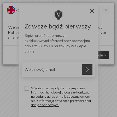
Darmowa dostawa od 299 zł
Zam
×
Change language?
0
0
Zawsze bądź pierwszy
We've detected that your browser language is not
Polish. Would you like to switch to the English version
Bądź na bieżąco z naszymi
of our website?
ekskluzywnymi ofertami
oraz promocjami i
odbierz
5% zniżki
na zakupy w sklepie
online.
Stay here
Switch to English
Wyrażam na zgodę na otrzymywanie
informacji handlowej droga elektroniczną
na podany adres e-mail. Zapoznałam/em
się z informacją dotyczącą
przetwarzania
danych osobowych.