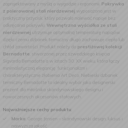
zaprojektowany z myślą o wygodzie i ergonomii.
Pokrywka
z polerowanej stali nierdzewnej
wyposażona jest w
praktyczny przycisk, który pozwala nalewać napoje bez
odkręcania pokrywki.
Wewnętrzna wyściółka ze stali
nierdzewnej
utrzymuje optymalną temperaturę napojów,
dzięki czemu dzbanek termiczny długo zachowuje ciepło lub
chłód zawartości. Produkt należy do
prestiżowej kolekcji
Bernadotte
, stworzonej przez szwedzkiego księcia
Sigvarda Bernadotte’a w latach 30. XX wieku, która łączy
minimalistyczną elegancję, funkcjonalizm i
charakterystyczne żłobienia Art Deco. Niebieski dzbanek
termiczny Bernadotte to idealny wybór jako designerski
prezent dla miłośnika skandynawskiego designu i
nowoczesnych akcesoriów stołowych.
Najważniejsze cechy produktu
:
Marka
: George Jensen – skandynawski design, luksus i
najwyższa jakość