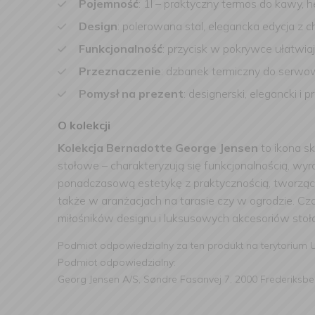
Pojemność
: 1l – praktyczny termos do kawy, 
Design
: polerowana stal, elegancka edycja z 
Funkcjonalność
: przycisk w pokrywce ułatwia
Przeznaczenie
: dzbanek termiczny do serwow
Pomysł na prezent
: designerski, elegancki 
O kolekcji
Kolekcja Bernadotte George Jensen
to ikona sk
stołowe – charakteryzują się funkcjonalnością, wy
ponadczasową estetykę z praktycznością, tworząc 
także w aranżacjach na tarasie czy w ogrodzie. Cz
miłośników designu i luksusowych akcesoriów sto
Podmiot odpowiedzialny za ten produkt na terytorium 
Podmiot odpowiedzialny:
Georg Jensen A/S, Søndre Fasanvej 7, 2000 Frederiksbe