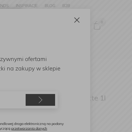
ANDS
INSPIRACJE
BLOG
B2B
Zamknij
×
0
Zaloguj się
ke to
OMOCJE
uzywnymi ofertami
English
ki
na zakupy w sklepie
eorg Jensen
zbanek termiczny Bernadotte 1l
talowy
ndlowej droga elektroniczną na podany
tyczącą
przetwarzania danych