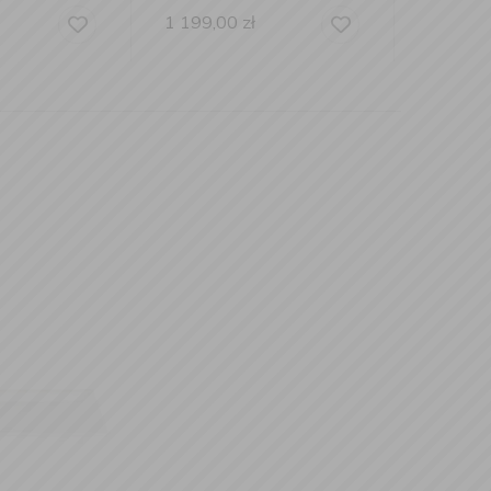
zł
999,00
zł