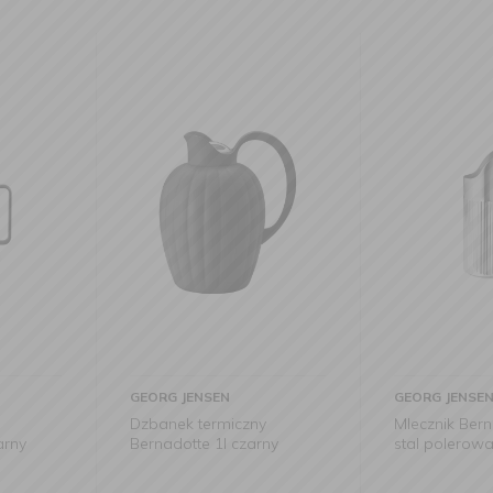
GEORG JENSEN
GEORG JEN
zny
Mlecznik Bernadotte 280ml
Czajnik ele
zarny
stal polerowana
Bernadotte 
polerowan