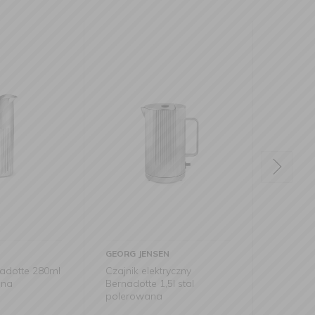
SEN
GEORG JENSEN
ktryczny
Toster Bernadotte czarny
1,5l stal
a