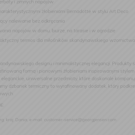
herbaty i zimnych napojów
charakterystycznymi żłobieniami Bernadotte w stylu Art Deco
jący nalewanie bez odkręcania
ania napojów w domu, biurze, na tarasie i w ogrodzie
i praktyczny termos dla miłośników skandynawskiego wzornictwa 
andynawskiego designu i minimalistycznej elegancji. Produkty 
rafinowaną formą i pionowymi żłobieniami inspirowanymi stylem 
eleganckie, uniwersalne przedmioty, które doskonale komponu
arny dzbanek termiczny to wyrafinowany dodatek, który podkreś
łowych.
UE:
rg, kraj: Dania, e-mail: customer-service@georgjensen.com