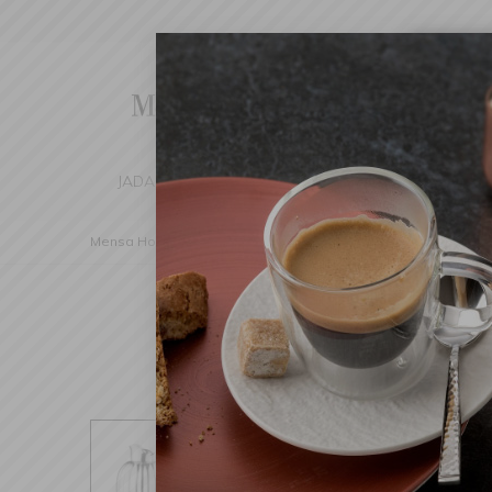
Cha
We've d
switch 
JADALNIA
KUCHNIA
DOM
DEK
Mensa Home
Dodatki
To Go
Termosy i dzbanki term