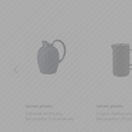
GEORG JENSEN
GEORG JENSEN
Czajnik elektryczny
Dzbanek termic
towy
Bernadotte 1,5l czarny
Bernadotte 1l c