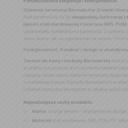
Ponadczasowa elegancja i funkcjonalność
Dzbanek termiczny Bernadotte 1l marki Geor
funkcjonalnością. W tej
eleganckiej, lustrzanej s
jakości stali nierdzewnej i tworzyw ABS, POM, 
użytkowania. Kompaktowa pojemność 1l sprawia, ż
domu, biurze, jak i w ogrodzie lub na tarasie. Ch
Funkcjonalność, trwałość i design w skandyna
Termos do kawy i herbaty Bernadotte
został z
w praktyczny przycisk, który pozwala nalewać nap
napojów, dzięki czemu dzbanek termiczny długo zac
szwedzkiego księcia Sigvarda Bernadotte’a w latach
Dzbanek termiczny Bernadotte to idealny wybór ja
Najważniejsze cechy produktu
:
Marka
: George Jensen – skandynawski design, 
Materiał
: stal nierdzewna, ABS, POM, PP, sili