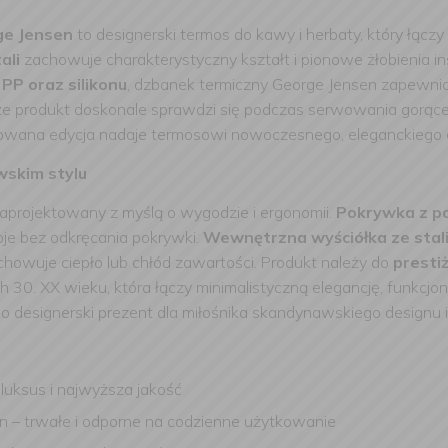
ge Jensen
to designerski termos do kawy i herbaty, który łącz
tali
zachowuje charakterystyczny kształt i pionowe żłobienia i
PP oraz silikonu
, dzbanek termiczny George Jensen zapewnia
e produkt doskonale sprawdzi się podczas serwowania gorące
romowana edycja nadaje termosowi nowoczesnego, eleganckiego c
wskim stylu
aprojektowany z myślą o wygodzie i ergonomii.
Pokrywka z po
oje bez odkręcania pokrywki.
Wewnętrzna wyściółka ze stal
howuje ciepło lub chłód zawartości. Produkt należy do
presti
 30. XX wieku, która łączy minimalistyczną elegancję, funkcjon
ko designerski prezent dla miłośnika skandynawskiego design
luksus i najwyższa jakość
kon – trwałe i odporne na codzienne użytkowanie