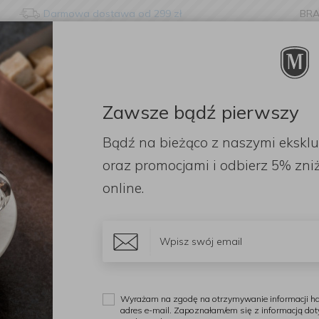
Darmowa dostawa od 299 zł
BR
nge language?
etected that your browser language is not Polish. Would you li
to the English version of our website?
Zawsze bądź pierwszy
ORACJE
ZAPACHY
DODATKI
OGRÓD
PR
Bądź na bieżąco z naszymi ekskl
Stay here
Switch to 
iczne
Dzbanek termiczny Bernadotte 1l stalowy
oraz promocjami i odbierz
5% zniż
online.
G
D
s
Wyrażam na zgodę na otrzymywanie informacji ha
adres e-mail. Zapoznałam/em się z informacją do