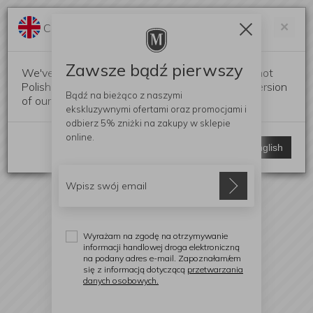
Darmowa dostawa od 299 zł
Zam
×
Change language?
0
0
Zawsze bądź pierwszy
We've detected that your browser language is not
Polish. Would you like to switch to the English version
Bądź na bieżąco z naszymi
of our website?
ekskluzywnymi ofertami
oraz promocjami i
odbierz
5% zniżki
na zakupy w sklepie
online.
Stay here
Switch to English
Wyrażam na zgodę na otrzymywanie
informacji handlowej droga elektroniczną
na podany adres e-mail. Zapoznałam/em
się z informacją dotyczącą
przetwarzania
danych osobowych.