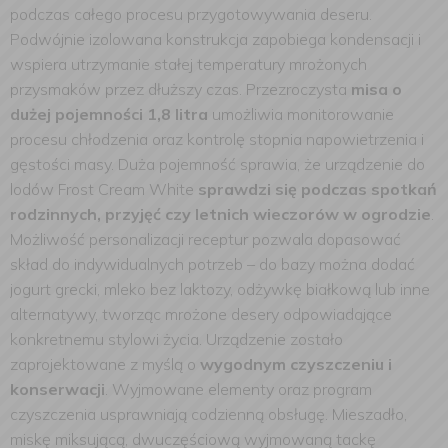
podczas całego procesu przygotowywania deseru.
Podwójnie izolowana konstrukcja zapobiega kondensacji i
wspiera utrzymanie stałej temperatury mrożonych
przysmaków przez dłuższy czas. Przezroczysta
misa o
dużej pojemności 1,8 litra
umożliwia monitorowanie
procesu chłodzenia oraz kontrolę stopnia napowietrzenia i
gęstości masy. Duża pojemność sprawia, że urządzenie do
lodów Frost Cream White
sprawdzi się podczas spotkań
rodzinnych, przyjęć czy letnich wieczorów w ogrodzie
.
Możliwość personalizacji receptur pozwala dopasować
skład do indywidualnych potrzeb – do bazy można dodać
jogurt grecki, mleko bez laktozy, odżywkę białkową lub inne
alternatywy, tworząc mrożone desery odpowiadające
konkretnemu stylowi życia. Urządzenie zostało
zaprojektowane z myślą o
wygodnym czyszczeniu i
konserwacji
. Wyjmowane elementy oraz program
czyszczenia usprawniają codzienną obsługę. Mieszadło,
miskę miksującą, dwuczęściową wyjmowaną tackę