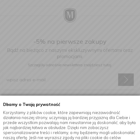
-5% na pierwsze zakupy
Bądź na bieżąco z naszymi ekskluzywnymi ofertami oraz
promocjami.
Szczegóły odnośnie newslettera
znajdziesz tutaj.
Wyrażam zgodę na otrzymywanie informacji handlowej drogą
Dbamy o Twoją prywatność
elektroniczną na podany adres e-mail.
Korzystamy z plików cookie, które zapewniają niezawodność
działania naszej strony, uczyniają ją bardziej przyjazną dla Ciebie i
przede wszystkim pozwalają nam nieustannie ją doskonalić, aby była
jak najbardziej łatwa w obsłudze. Dzięki nim zobaczysz
Informacje
spersonalizowane treści i reklamy, a my będziemy mogli udoskonalać
naszą ofertę. Jeśli nie wyrazisz zgody na pliki cookie do celów