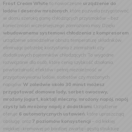
Frost Cream White
to nowoczesne
urządzenie do
lodów i deserów mrożonych
, które pozwala przygotować
w domu szeroką gamę chłodzących przysmaków – bez
konieczności wcześniejszego zamrażania misy. Dzięki
wbudowanemu systemowi chłodzenia z kompresorem
urządzenie samodzielnie obniża temperaturę składników,
eliminując potrzebę korzystania z zamrażarki czy
dodatkowych pojemników chłodzących. To wygodne
rozwiązanie dla osób, które cenią
szybkość działania,
powtarzalność efektów i pełną niezależność w
przygotowywaniu lodów, sorbetów czy mrożonych
napojów.
W zaledwie około 30 minut możesz
przygotować domowe lody, sorbet owocowy,
mrożony jogurt, koktajl mleczny, mrożony napój, napój
czysty lub mrożony napój z dodatkami
. Urządzenie
oferuje
6 automatycznych ustawień
, które upraszczają
obsługę, oraz
7 poziomów konsystencji
– od lekkiej,
miękkiej i kremowej po bardziej zwartą i gęstą strukturę.