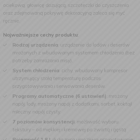
ociekową, głowicę dozującą, szczoteczki do czyszczenia
oraz zdejmowaną pokrywę dekoracyjną zaleca się myć
ręcznie.
Najważniejsze cechy produktu
:
Rodzaj urządzenia
: urządzenie do lodów i deserów
mrożonych z wbudowanym systemem chłodzenia (bez
potrzeby zamrażania misy).
System chłodzenia
: cichy, wbudowany kompresor
utrzymujący stałą temperaturę podczas
przygotowywania i serwowania deserów.
Programy automatyczne (6 ustawień)
: mrożony
napój, lody, mrożony napój z dodatkami, sorbet, koktajl
mleczny, napój czysty.
7 poziomów konsystencji
: możliwość wyboru
tekstury – od miękkiej i kremowej po zwartą i gęstą.
Pojemność 1,8 l
: duża misa umożliwia przygotowanie