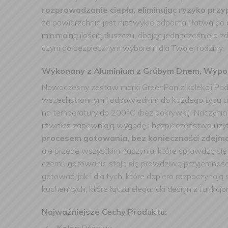
rozprowadzanie ciepła, eliminując ryzyko prz
że powierzchnia jest niezwykle odporna i łatwa do 
minimalną ilością tłuszczu, dbając jednocześnie o
czyni go bezpiecznym wyborem dla Twojej rodziny.
Wykonany z Aluminium z Grubym Dnem, Wypos
Nowoczesny zestaw marki GreenPan z kolekcji Pa
wszechstronnym i odpowiednim do każdego typu ur
na temperatury do 200°C (bez pokrywki). Naczy
również zapewniają wygodę i bezpieczeństwo użytk
procesem gotowania, bez konieczności zdejm
ale przede wszystkim naczynia, które sprawdzą si
czemu gotowanie staje się prawdziwą przyjemnośc
gotować, jak i dla tych, które dopiero rozpoczynaj
kuchennych, które łączą elegancki design z funkcjon
Najważniejsze Cechy Produktu: