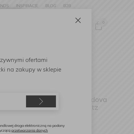
ANDS
INSPIRACJE
BLOG
B2B
Zamknij
×
0
Zaloguj się
ke to
OMOCJE
uzywnymi ofertami
English
ki
na zakupy w sklepie
reenPan
estaw garnków i patelni Padova
eserve 10 elementów Quartz
ink
ndlowej droga elektroniczną na podany
tyczącą
przetwarzania danych