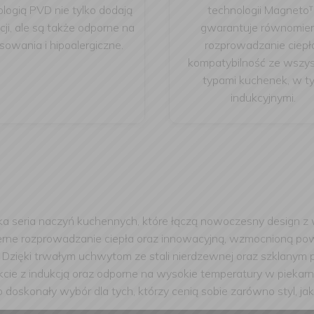
logią PVD nie tylko dodają
technologii Magneto
cji, ale są także odporne na
gwarantuje równomie
sowania i hipoalergiczne.
rozprowadzanie ciepła
kompatybilność ze wszys
typami kuchenek, w t
indukcyjnymi.
ka seria naczyń kuchennych, które łączą nowoczesny design z
nomierne rozprowadzanie ciepła oraz innowacyjną, wzmocnioną 
Dzięki trwałym uchwytom ze stali nierdzewnej oraz szklanym 
kcie z indukcją oraz odporne na wysokie temperatury w piekarni
oskonały wybór dla tych, którzy cenią sobie zarówno styl, jak 