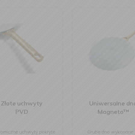
Złote uchwyty
Uniwersalne dn
PVD
Magneto™
nomiczne uchwyty pokryte
Grube dno wykonane