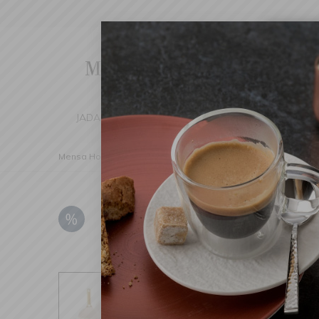
Cha
We've d
switch 
JADALNIA
KUCHNIA
DOM
DEK
Mensa Home
Kuchnia
Patelnie
Patelnie ceramiczne