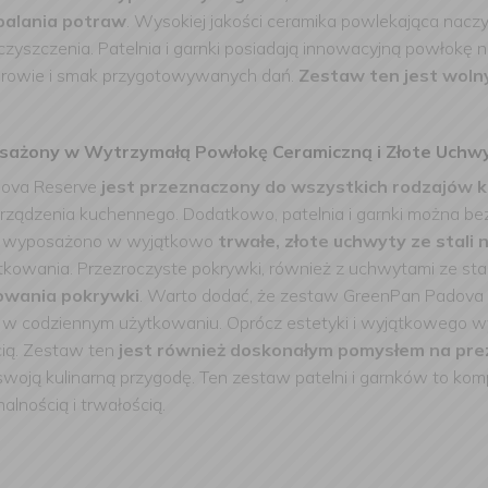
ypalania potraw
. Wysokiej jakości ceramika powlekająca nacz
czyszczenia. Patelnia i garnki posiadają innowacyjną powłokę 
 zdrowie i smak przygotowywanych dań.
Zestaw ten jest wolny
ażony w Wytrzymałą Powłokę Ceramiczną i Złote Uchw
dova Reserve
jest przeznaczony do wszystkich rodzajów 
ządzenia kuchennego. Dodatkowo, patelnia i garnki można be
nia wyposażono w wyjątkowo
trwałe, złote uchwyty ze stali
owania. Przezroczyste pokrywki, również z uchwytami ze stal
owania pokrywki
. Warto dodać, że zestaw GreenPan Padova R
ę w codziennym użytkowaniu. Oprócz estetyki i wyjątkowego w
ią. Zestaw ten
jest również doskonałym pomysłem na pr
ą swoją kulinarną przygodę. Ten zestaw patelni i garnków to k
alnością i trwałością.