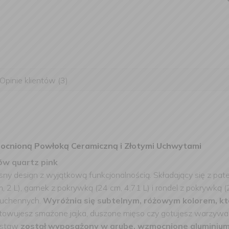
Opinie klientów (3)
ocnioną Powłoką Ceramiczną i Złotymi Uchwytami
ów quartz pink
ny design z wyjątkową funkcjonalnością. Składający się z patel
, 2 L), garnek z pokrywką (24 cm, 4,71 L) i rondel z pokrywką 
 kuchennych.
Wyróżnia się subtelnym, różowym kolorem, kt
przygotowujesz smażone jajka, duszone mięso czy gotujesz warz
estaw
został wyposażony w grube, wzmocnione aluminiu