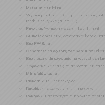
Kolor:
Różowy
Materiał:
Aluminium
Wymiary:
patelnia
20 cm, patelnia 28 cm, pate
rondel z pokrywką (20 cm, 3 L)
Powłoka:
Wzmocniona ceramika z diamentami
Grubość dna:
Gruba, wzmocniona baza alumi
Bez PFAS:
Tak
Odporność na wysoką temperaturę:
Odporn
Bezpieczne do używania na wszystkich k
Zmywarka:
Zaleca się mycie ręcznie. Nie zal
Mikrofalówka:
Tak
Piekarnik:
Tak (bez pokrywki)
Rączki:
Złote uchwyty ze stali nierdzewnej
Pokrywki:
Przezroczyste z uchwytami ze stali