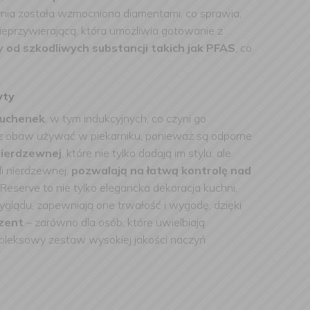
ynia została wzmocniona diamentami, co sprawia,
nieprzywierającą, która umożliwia gotowanie z
 od szkodliwych substancji takich jak PFAS
, co
yty
kuchenek
, w tym indukcyjnych, co czyni go
z obaw używać w piekarniku, ponieważ są odporne
 nierdzewnej
, które nie tylko dodają im stylu, ale
i nierdzewnej,
pozwalają na łatwą kontrolę nad
eserve to nie tylko elegancka dekoracja kuchni,
yglądu,
zapewniają one trwałość i wygodę, dzięki
ezent
– zarówno dla osób, które uwielbiają
ompleksowy zestaw wysokiej jakości naczyń