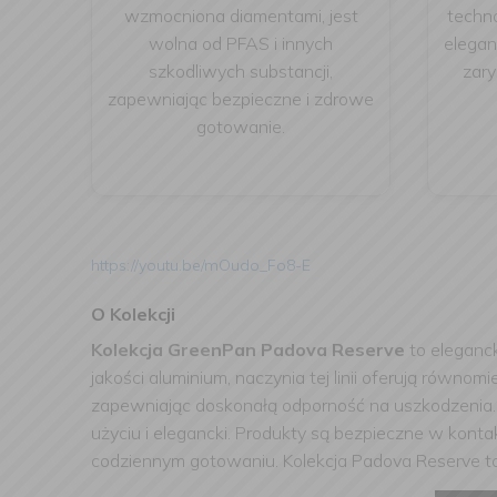
wzmocniona diamentami, jest
techno
wolna od PFAS i innych
elegan
szkodliwych substancji,
zary
zapewniając bezpieczne i zdrowe
gotowanie.
https://youtu.be/mOudo_Fo8-E
O Kolekcji
Kolekcja GreenPan Padova Reserve
to eleganc
jakości aluminium, naczynia tej linii oferują rów
zapewniając doskonałą odporność na uszkodzenia. 
użyciu i elegancki. Produkty są bezpieczne w konta
codziennym gotowaniu. Kolekcja Padova Reserve to d