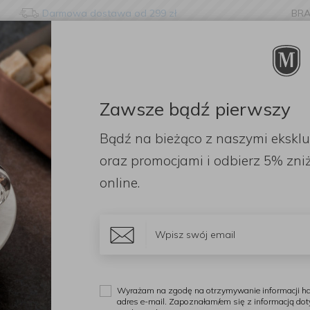
Darmowa dostawa od 299 zł
BR
nge language?
etected that your browser language is not Polish. Would you li
to the English version of our website?
Zawsze bądź pierwszy
ORACJE
ZAPACHY
DODATKI
OGRÓD
PR
Bądź na bieżąco z naszymi ekskl
Stay here
Switch to 
Zestaw garnków i patelni Padova Reserve 10 elementów Quartz Pink
oraz promocjami i odbierz
5% zniż
online.
G
Z
R
P
Wyrażam na zgodę na otrzymywanie informacji ha
adres e-mail. Zapoznałam/em się z informacją do