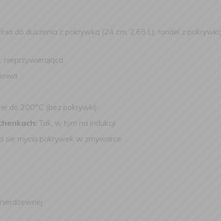
lnia do duszenia z pokrywką (24 cm, 2,65 L), rondel z pokrywką 
,
nieprzywierająca
niowa
e do 200°C (bez pokrywki).
uchenkach:
Tak, w tym na indukcji
eca sie mycia pokrywek w zmywarce.
 nierdzewnej