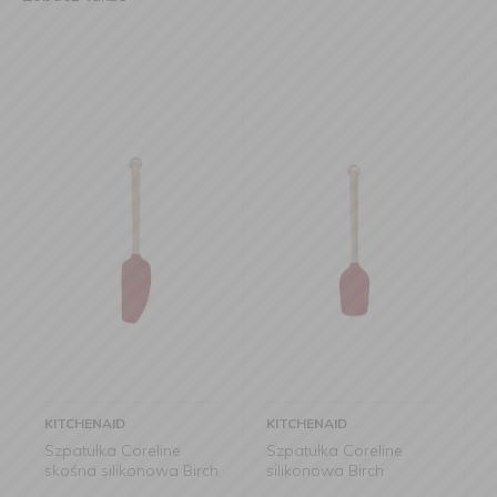
KITCHENAID
KITCHENAID
e
Szpatułka Coreline
Pędzelek Coreline
 Birch
silikonowa Birch
silikonowy 29cm Birch