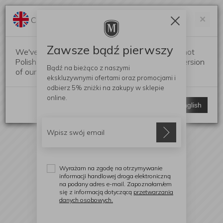
Darmowa dostawa od 299 zł
Zam
×
Change language?
0
0
Zawsze bądź pierwszy
We've detected that your browser language is not
Polish. Would you like to switch to the English version
Bądź na bieżąco z naszymi
of our website?
ekskluzywnymi ofertami
oraz promocjami i
odbierz
5% zniżki
na zakupy w sklepie
online.
Stay here
Switch to English
Wyrażam na zgodę na otrzymywanie
informacji handlowej droga elektroniczną
na podany adres e-mail. Zapoznałam/em
się z informacją dotyczącą
przetwarzania
danych osobowych.