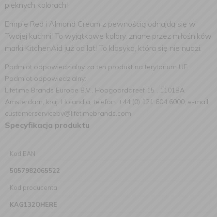
pięknych kolorach!
Emrpie Red i Almond Cream z pewnością odnajdą się w
Twojej kuchni! To wyjątkowe kolory, znane przez miłośników
marki KitchenAid już od lat! To klasyka, która się nie nudzi.
Podmiot odpowiedzialny za ten produkt na terytorium UE:
Podmiot odpowiedzialny:
Lifetime Brands Europe B.V., Hoogoorddreef 15 , 1101BA
Amsterdam, kraj: Holandia, telefon: +44 (0) 121 604 6000, e-mail:
customerservicebv@lifetimebrands.com
Specyfikacja produktu
Kod EAN
5057982065522
Kod producenta
KAG132OHERE