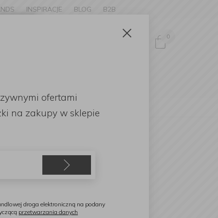
ANDS
INSPIRACJE
BLOG
B2B
Zamknij
×
0
Zaloguj się
ke to
OMOCJE
uzywnymi ofertami
English
ki
na zakupy w sklepie
ensa Home
artuch kuchenny 90x70cm
etisse Noir
ndlowej droga elektroniczną na podany
tyczącą
przetwarzania danych