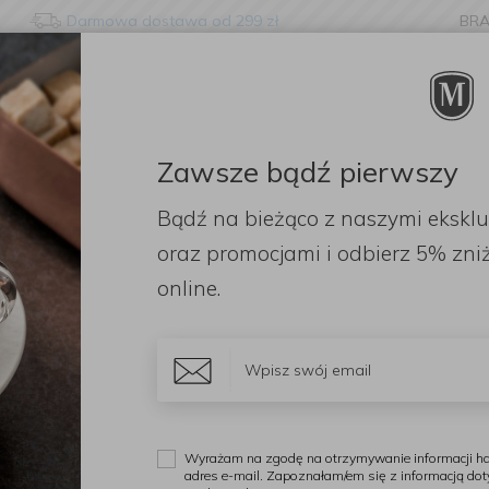
Darmowa dostawa od 299 zł
BR
nge language?
etected that your browser language is not Polish. Would you li
to the English version of our website?
Zawsze bądź pierwszy
ORACJE
ZAPACHY
DODATKI
OGRÓD
PR
Bądź na bieżąco z naszymi ekskl
Stay here
Switch to 
kuchenny 90x70cm Metisse Noir
oraz promocjami i odbierz
5% zniż
online.
M
F
M
Wyrażam na zgodę na otrzymywanie informacji ha
adres e-mail. Zapoznałam/em się z informacją do