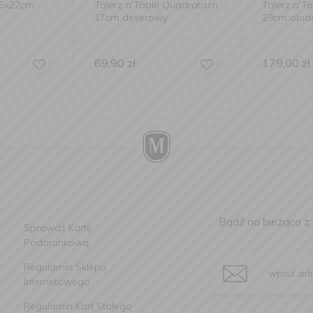
15x22cm
Talerz a'Table Quadratisch
Talerz a'T
17cm deserowy
29cm obi
69,90
zł
179,00
zł
Bądź na bieżąco z
Sprawdź Kartę
Podarunkową
Regulamin Sklepu
Internetowego
Regulamin Kart Stałego