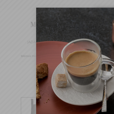
Cha
We've d
switch 
JADALNIA
KUCHNIA
DOM
DEK
Mensa Home
Kuchnia
Tekstylia
Fartuchy
Fartuch 