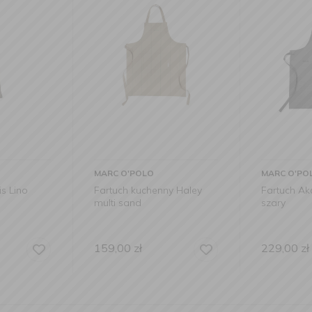
MARC O'POLO
ASA
ny Haley
Fartuch Akalla 80x95cm
Fartuch ze
szary
wegańskie
brązowy
229,00
zł
189,00
zł