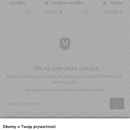
szybka wysyłka
szybka wysyłka
32,90
zł
139,00
zł
-5% na pierwsze zakupy
Bądź na bieżąco z naszymi ekskluzywnymi ofertami oraz
promocjami.
Szczegóły odnośnie newslettera
znajdziesz tutaj.
Wyrażam zgodę na otrzymywanie informacji handlowej drogą
Dbamy o Twoją prywatność
elektroniczną na podany adres e-mail.