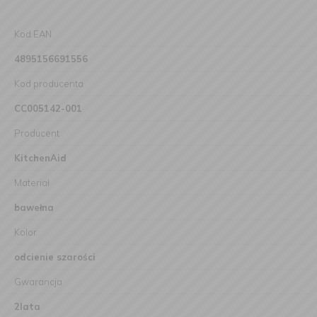
Kod EAN
4895156691556
Kod producenta
CC005142-001
Producent
KitchenAid
Materiał
bawełna
Kolor
odcienie szarości
Gwarancja
2lata