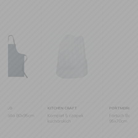
KITCHEN CRAFT
PORTMEIRION
cm
Komplet 5 czapek
Fartuch Botanic Garden
kucharskich
95x70cm