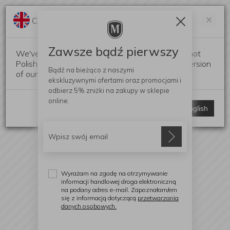
Darmowa dostawa od 299 zł
Zam
×
Change language?
0
0
Zawsze bądź pierwszy
We've detected that your browser language is not
Polish. Would you like to switch to the English version
Bądź na bieżąco z naszymi
of our website?
ekskluzywnymi ofertami
oraz promocjami i
odbierz
5% zniżki
na zakupy w sklepie
online.
Stay here
Switch to English
Wyrażam na zgodę na otrzymywanie
informacji handlowej droga elektroniczną
na podany adres e-mail. Zapoznałam/em
się z informacją dotyczącą
przetwarzania
danych osobowych.