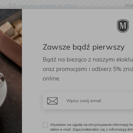
Darmowa dostawa od 299 zł
BR
nge language?
etected that your browser language is not Polish. Would you li
to the English version of our website?
Zawsze bądź pierwszy
ORACJE
ZAPACHY
DODATKI
OGRÓD
PR
Bądź na bieżąco z naszymi ekskl
Stay here
Switch to 
idelczyki koktajlowe
Komplet 6 widelczyków koktajlowych Party Fashi
oraz promocjami i odbierz
5% zniż
online.
S
K
k
Wyrażam na zgodę na otrzymywanie informacji ha
adres e-mail. Zapoznałam/em się z informacją do