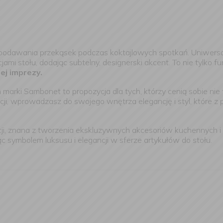
podawania przekąsek podczas koktajlowych spotkań. Uniwersal
mi stołu, dodając subtelny, designerski akcent. To nie tylko f
ej imprezy.
arki Sambonet to propozycja dla tych, którzy cenią sobie nie 
kcji, wprowadzasz do swojego wnętrza elegancję i styl, któr
i, znana z tworzenia ekskluzywnych akcesoriów kuchennych i 
c symbolem luksusu i elegancji w sferze artykułów do stołu.