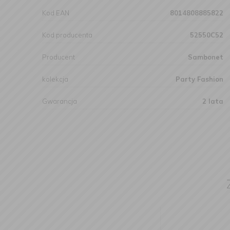
Kod EAN
8014808885822
Kod producenta
52550C52
Producent
Sambonet
kolekcja
Party Fashion
Gwarancja
2 lata