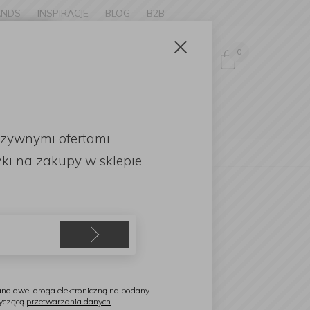
ANDS
INSPIRACJE
BLOG
B2B
Zamknij
×
0
Zaloguj się
ke to
OMOCJE
uzywnymi ofertami
English
on
ki
na zakupy w sklepie
ambonet
omplet 6 widelczyków
oktajlowych Party Fashion
ndlowej droga elektroniczną na podany
tyczącą
przetwarzania danych