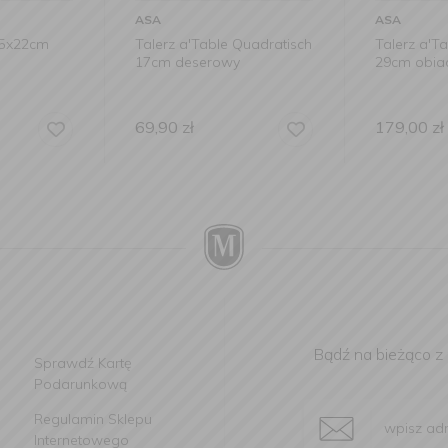
ASA
ASA
15x22cm
Talerz a'Table Quadratisch
Talerz a'T
17cm deserowy
29cm obi
69,90
zł
179,00
zł
Bądź na bieżąco z
Sprawdź Kartę
Podarunkową
Regulamin Sklepu
Internetowego