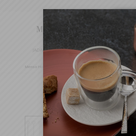
Cha
We've d
switch 
JADALNIA
KUCHNIA
DOM
DEK
Mensa Home
Nakrycie stołu
Sztućce
Widelczyki
W