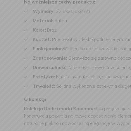
Najważniejsze cechy produktu:
Wymiary:
32,5x26,5x8 cm.
Materiał:
Ratan.
Kolor:
Brąz.
Kształt:
Prostokątny z lekko podniesionymi ran
Funkcjonalność:
Idealna do serwowania napojó
Zastosowanie:
Sprawdza się zarówno podczas 
Uniwersalność:
Może być używana w salonie, ku
Estetyka:
Naturalny materiał i ręczne wykonan
Trwałość:
Solidne wykonanie zapewnia długo
O kolekcji
Kolekcja Radici marki Sambonet
to połączenie n
konstrukcja pozwala na łatwe dopasowanie elementó
naturalne piękno i nowoczesną elegancję w wypos