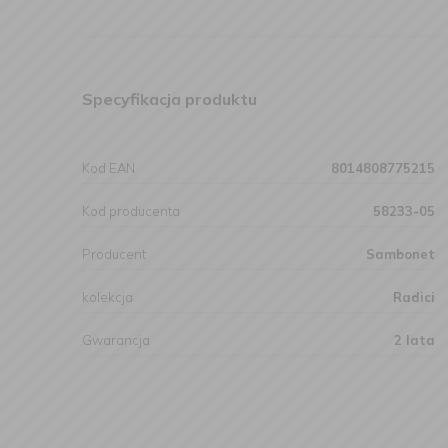
Specyfikacja produktu
Kod EAN
8014808775215
Kod producenta
58233-05
Producent
Sambonet
kolekcja
Radici
Gwarancja
2 lata