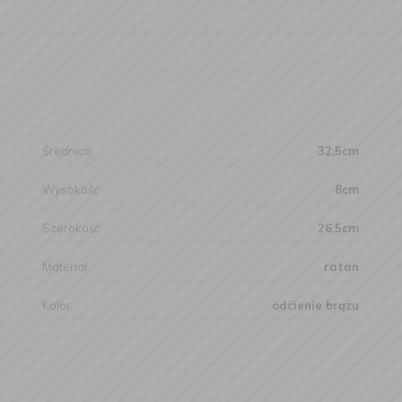
Średnica
32,5cm
Wysokość
8cm
Szerokość
26,5cm
Materiał
ratan
Kolor
odcienie brązu