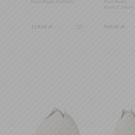
Radici 17x10cm
Taca Radici
K
41x3x27,2x6cm szara
00
zł
769,00
zł
3