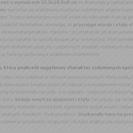
bonet o wymiarach 32,5x26,5x8
cm
to doskonały przykład poł
anu
, wyróżnia się unikatową strukturą i subtelnym, organiczny
. To taca dekoracyjna na stół, która nie tylko pełni funkcję p
ka jakość materiałów sprawiają, że
przyciąga wzrok i staje 
s serwowania posiłków, napojów czy przekąsek. Jej duża pow
alerzy czy karafek w sposób bezpieczny i estetyczny. Wytrzymałe
tycznym dodatkiem podczas codziennych śniadań, rodzinnych ob
czy funkcję użytkową z ozdobnym charakterem.
, który podkreśli wyjątkowy charakter codziennych spo
ież jako taca ozdobna w różnych pomieszczeniach. Może posłuż
ub dekoracjami świątecznymi. W salonie z powodzeniem może pełn
nią na kosmetyki i ręczniki, a w sypialni – miejscem na biżuteri
, który
dodaje wnętrzu spójności i stylu
.
Decydując się na t
aturalny materiał czynią każdy egzemplarz wyjątkowym i niepow
pięknych, trwałych i funkcjonalnych.
Doskonała taca na pre
e codzienne przedmioty mogą mieć nie tylko praktyczne zastosow