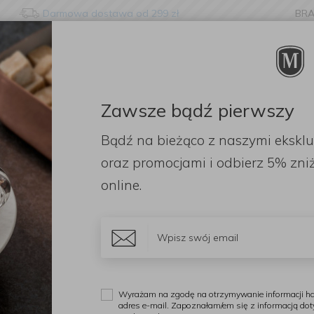
Darmowa dostawa od 299 zł
BR
nge language?
etected that your browser language is not Polish. Would you li
to the English version of our website?
Zawsze bądź pierwszy
ORACJE
ZAPACHY
DODATKI
OGRÓD
PR
Bądź na bieżąco z naszymi ekskl
Stay here
Switch to 
5x8cm
oraz promocjami i odbierz
5% zniż
online.
S
T
Wyrażam na zgodę na otrzymywanie informacji ha
adres e-mail. Zapoznałam/em się z informacją do