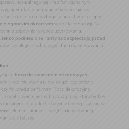
ączenia naturalnego piękna z funkcjonalnym
m wyglądem, który harmonijnie komponuje się
raktyczną, ale także wzbogaca przestrzeń o ciepły,
się eleganckim akcentem
w każdej aranżacji. Ta
ierzchnia zapewnia wygodę użytkowania,
,
lekko podniesione ranty zabezpieczają przed
iadów czy eleganckich przyjęć. Taca do serwowania
tkań
yć jako
baza do tworzenia sezonowych
ić rolę miejsca na piloty, książki czy drobne
ę czy flakoniki z perfumami. Taca dekoracyjna
en model, inwestujesz w brązową tacę, która będzie
tarzalnym. To produkt, który idealnie wpisuje się w
zent,
element aranżacji wnętrza inspirowanej
anie, ale i duszę.