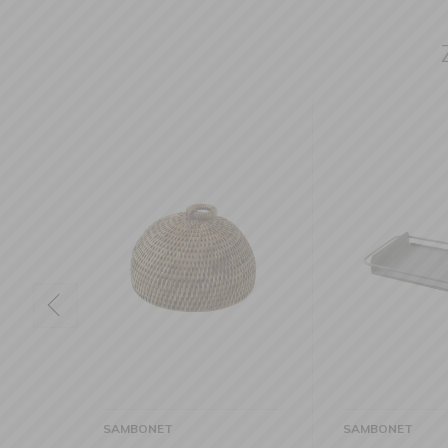
NET
SAMBONET
S