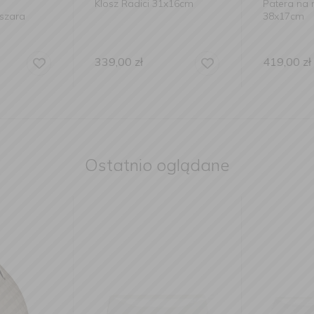
losz Radici 31x16cm
Patera na nodze Radici
38x17cm
39,00
zł
419,00
zł
Ostatnio oglądane