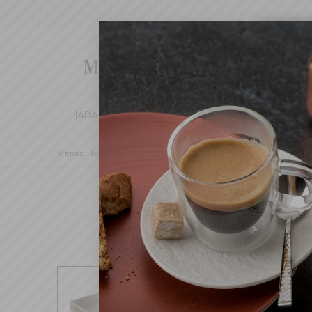
Cha
We've d
switch 
JADALNIA
KUCHNIA
DOM
DEK
Mensa Home
Dekoracje
Tace
Taca Radici 32,5x26,