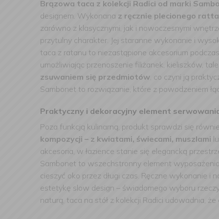
Brązowa taca z kolekcji Radici od marki Sam
designem. Wykonana
z ręcznie plecionego ratt
zarówno z klasycznymi, jak i nowoczesnymi wnętrzami
przytulny charakter. Jej staranne wykonanie i wyso
taca z ratanu to niezastąpione akcesorium podcza
umożliwiając przenoszenie filiżanek, kieliszków, t
zsuwaniem się przedmiotów
, co czyni ją prak
Sambonet to rozwiązanie, które z powodzeniem łą
Praktyczny i dekoracyjny element serwowania
Poza funkcją kulinarną, produkt sprawdzi się równ
kompozycji – z kwiatami, świecami, muszlami
l
akcesoria, w łazience stanie się elegancką przestrze
Sambonet to wszechstronny element wyposażenia
cieszyć oko przez długi czas. Ręczne wykonanie i n
estetykę slow design – świadomego wyboru rzeczy 
naturą, taca na stół z kolekcji Radici udowadnia, ż