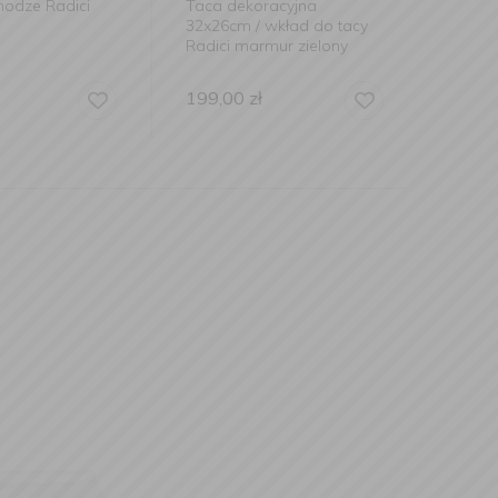
Taca dekoracyjna
Taca Radici 53x32,5x8cm
32x26cm / wkład do tacy
Radici marmur zielony
199,00
zł
439,00
zł