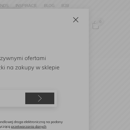
ANDS
INSPIRACJE
BLOG
B2B
Zamknij
×
0
Zaloguj się
ke to
OMOCJE
uzywnymi ofertami
English
ki
na zakupy w sklepie
ambonet
aca Radici 32,5x26,5x8cm
ndlowej droga elektroniczną na podany
tyczącą
przetwarzania danych