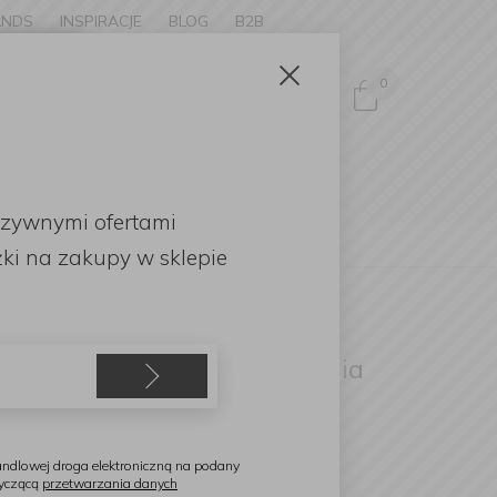
ANDS
INSPIRACJE
BLOG
B2B
Zamknij
×
0
Zaloguj się
ke to
OMOCJE
uzywnymi ofertami
English
ki
na zakupy w sklepie
ambonet
idelec Living do serwowania
26cm
ndlowej droga elektroniczną na podany
tyczącą
przetwarzania danych