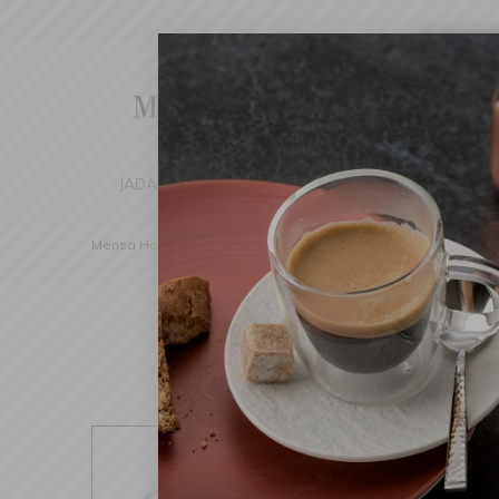
Cha
We've d
switch 
JADALNIA
KUCHNIA
DOM
DEK
Mensa Home
Nakrycie stołu
Sztućce
Elementy uzupe