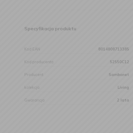
Specyfikacja produktu
Kod EAN
8014808713385
Kod producenta
52550C12
Producent
Sambonet
kolekcja
Living
Gwarancja
2 lata