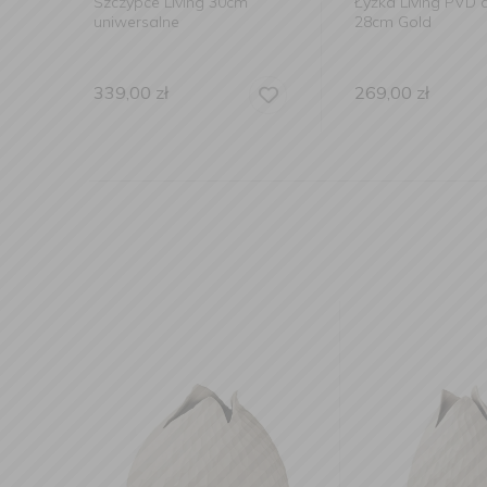
m
Łyżka Living PVD do ryżu
Szczypce Livin
28cm Gold
269,00
zł
199,00
zł