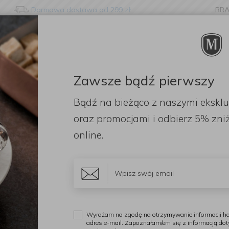
Darmowa dostawa od 299 zł
BR
nge language?
etected that your browser language is not Polish. Would you li
to the English version of our website?
Zawsze bądź pierwszy
ORACJE
ZAPACHY
DODATKI
OGRÓD
PR
Bądź na bieżąco z naszymi ekskl
Stay here
Switch to 
łniające
Widelec Living do serwowania 26cm
oraz promocjami i odbierz
5% zniż
online.
S
W
Wyrażam na zgodę na otrzymywanie informacji ha
adres e-mail. Zapoznałam/em się z informacją do