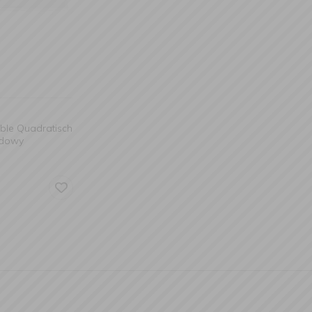
able Quadratisch
adowy