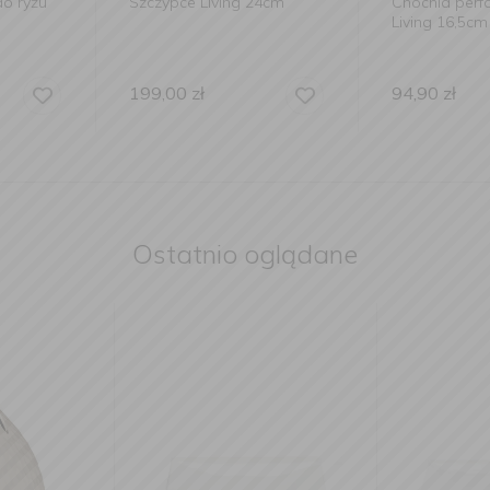
g 24cm
Chochla perforowana
Szczypce L
Living 16,5cm
cukru
94,90
zł
119,00
zł
Ostatnio oglądane