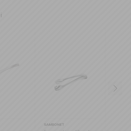
i
SAMBONET
SAMB