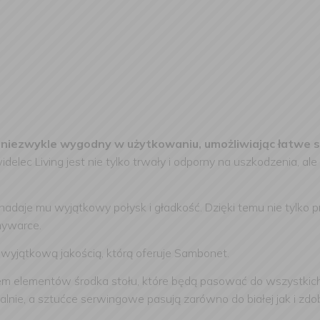
 niezwykle wygodny w użytkowaniu, umożliwiając łatwe 
delec Living jest nie tylko trwały i odporny na uszkodzenia, a
adaje mu wyjątkowy połysk i gładkość. Dzięki temu nie tylko pr
mywarce.
ę wyjątkową jakością, którą oferuje Sambonet.
em elementów środka stołu, które będą pasować do wszystkich 
zalnie, a sztućce serwingowe pasują zarówno do białej jak i zd