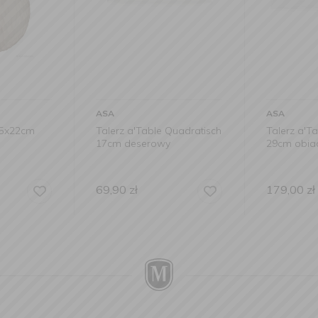
ASA
ASA
15x22cm
Talerz a'Table Quadratisch
Talerz a'T
17cm deserowy
29cm obi
69,90
zł
179,00
zł