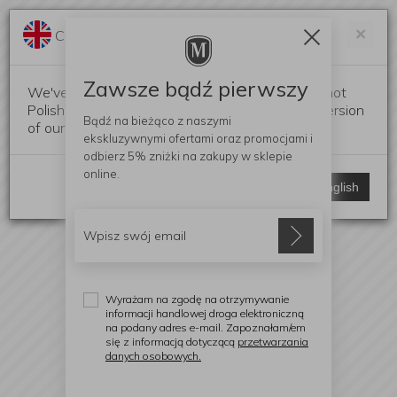
Darmowa dostawa od 299 zł
Zam
×
Change language?
0
0
Zawsze bądź pierwszy
We've detected that your browser language is not
Polish. Would you like to switch to the English version
Bądź na bieżąco z naszymi
of our website?
ekskluzywnymi ofertami
oraz promocjami i
odbierz
5% zniżki
na zakupy w sklepie
online.
Stay here
Switch to English
Wyrażam na zgodę na otrzymywanie
informacji handlowej droga elektroniczną
na podany adres e-mail. Zapoznałam/em
się z informacją dotyczącą
przetwarzania
danych osobowych.