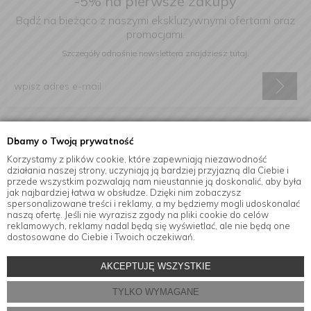
-5% na pierwsze zakupy
Bądź na bieżąco z naszymi ekskluzywnymi ofertami oraz
promocjami.
Szczegóły odnośnie newslettera
znajdziesz tutaj.
Wyrażam zgodę na otrzymywanie informacji handlowej drogą
Dbamy o Twoją prywatność
elektroniczną na podany adres e-mail.
Korzystamy z plików cookie, które zapewniają niezawodność
działania naszej strony, uczyniają ją bardziej przyjazną dla Ciebie i
przede wszystkim pozwalają nam nieustannie ją doskonalić, aby była
jak najbardziej łatwa w obsłudze. Dzięki nim zobaczysz
Informacje
spersonalizowane treści i reklamy, a my będziemy mogli udoskonalać
naszą ofertę. Jeśli nie wyrazisz zgody na pliki cookie do celów
reklamowych, reklamy nadal będą się wyświetlać, ale nie będą one
dostosowane do Ciebie i Twoich oczekiwań.
© Copyright by
MensaHome.eu
| 2026 All Rights Reserved.
AKCEPTUJĘ WSZYSTKIE
Akcesoria kuchenne w sklepie internetowym MensaHome.eu
TYLKO WYMAGANE
Projekt i oprogramowanie sklepu:
ebexo