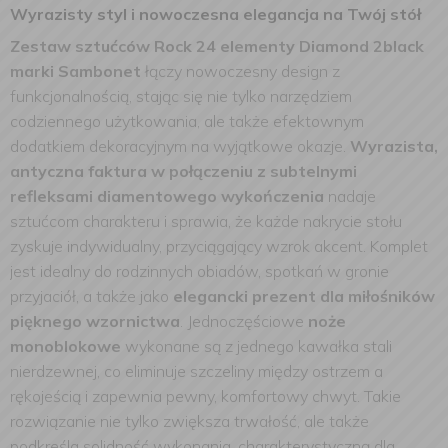
Wyrazisty styl i nowoczesna elegancja na Twój stół
Zestaw sztućców Rock 24 elementy Diamond 2black
marki Sambonet
łączy nowoczesny design z
funkcjonalnością, stając się nie tylko narzędziem
codziennego użytkowania, ale także efektownym
dodatkiem dekoracyjnym na wyjątkowe okazje.
Wyrazista,
antyczna faktura w połączeniu z subtelnymi
refleksami diamentowego wykończenia
nadaje
sztućcom charakteru i sprawia, że każde nakrycie stołu
zyskuje indywidualny, przyciągający wzrok akcent. Komplet
jest idealny do rodzinnych obiadów, spotkań w gronie
przyjaciół, a także jako
elegancki prezent dla miłośników
pięknego wzornictwa
. Jednoczęściowe
noże
monoblokowe
wykonane są z jednego kawałka stali
nierdzewnej, co eliminuje szczeliny między ostrzem a
rękojeścią i zapewnia pewny, komfortowy chwyt. Takie
rozwiązanie nie tylko zwiększa trwałość, ale także
podkreśla solidność wykonania, charakterystyczną dla