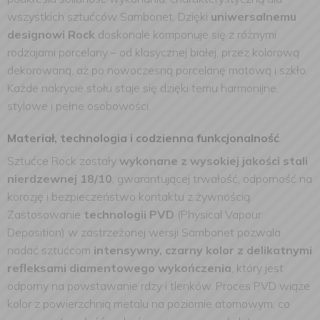
wszystkich sztućców Sambonet. Dzięki
uniwersalnemu
designowi Rock
doskonale komponuje się z różnymi
rodzajami porcelany – od klasycznej białej, przez kolorową
dekorowaną, aż po nowoczesną porcelanę matową i szkło.
Każde nakrycie stołu staje się dzięki temu harmonijne,
stylowe i pełne osobowości.
Materiał, technologia i codzienna funkcjonalność
Sztućce Rock zostały
wykonane z wysokiej jakości stali
nierdzewnej 18/10
, gwarantującej trwałość, odporność na
korozję i bezpieczeństwo kontaktu z żywnością.
Zastosowanie
technologii PVD
(Physical Vapour
Deposition) w zastrzeżonej wersji Sambonet pozwala
nadać sztućcom
intensywny, czarny kolor z delikatnymi
refleksami diamentowego wykończenia
, który jest
odporny na powstawanie rdzy i tlenków. Proces PVD wiąże
kolor z powierzchnią metalu na poziomie atomowym, co