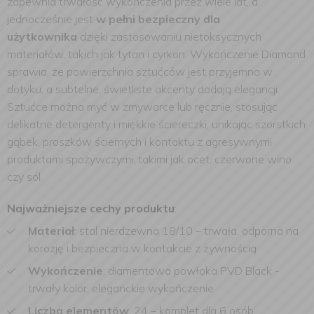
zapewnia trwałość wykończenia przez wiele lat, a
jednocześnie jest
w pełni bezpieczny dla
użytkownika
dzięki zastosowaniu nietoksycznych
materiałów, takich jak tytan i cyrkon. Wykończenie Diamond
sprawia, że powierzchnia sztućców jest przyjemna w
dotyku, a subtelne, świetliste akcenty dodają elegancji.
Sztućce można myć w zmywarce lub ręcznie, stosując
delikatne detergenty i miękkie ściereczki, unikając szorstkich
gąbek, proszków ściernych i kontaktu z agresywnymi
produktami spożywczymi, takimi jak ocet, czerwone wino
czy sól.
Najważniejsze cechy produktu
:
Materiał
: stal nierdzewna 18/10 – trwała, odporna na
korozję i bezpieczna w kontakcie z żywnością
Wykończenie
: diamentowa powłoka PVD Black -
trwały kolor, eleganckie wykończenie
Liczba elementów
: 24 – komplet dla 6 osób