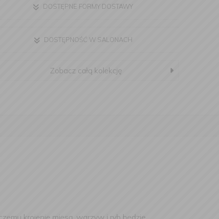
DOSTĘPNE FORMY DOSTAWY
DOSTĘPNOŚĆ W SALONACH
Zobacz całą kolekcję
zemu krojenie mięsa, warzyw i ryb będzie