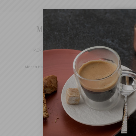
Cha
We've d
switch 
JADALNIA
KUCHNIA
DOM
DEK
Mensa Home
Kuchnia
Noże i akcesoria
Zestawy noż