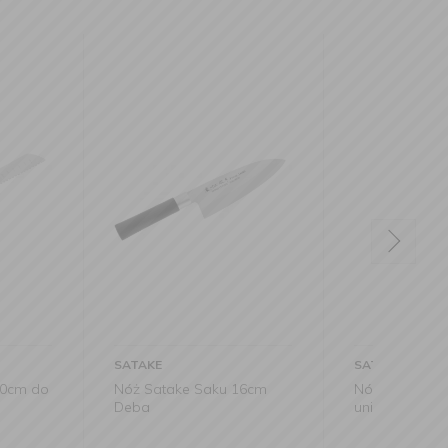
SATAKE
SATAK
e Saku 16cm
Nóż Satake Saku 12cm
Nóż S
uniwersalny
Nakiri