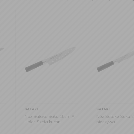
SATAKE
SATAKE
u 18cm Air
Nóż Satake Saku 20cm do
Nóż Satak
hni
pieczywa
Deba