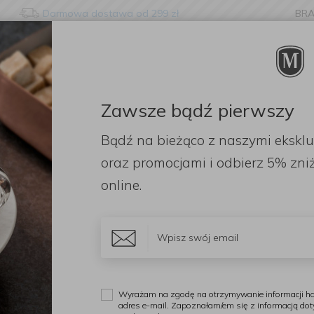
Darmowa dostawa od 299 zł
BR
nge language?
etected that your browser language is not Polish. Would you li
to the English version of our website?
Zawsze bądź pierwszy
ORACJE
ZAPACHY
DODATKI
OGRÓD
PR
Bądź na bieżąco z naszymi ekskl
Stay here
Switch to 
y
Zestaw 2 noży Saku PP Santoku + Nakiri
oraz promocjami i odbierz
5% zniż
online.
S
Z
N
Wyrażam na zgodę na otrzymywanie informacji ha
adres e-mail. Zapoznałam/em się z informacją do