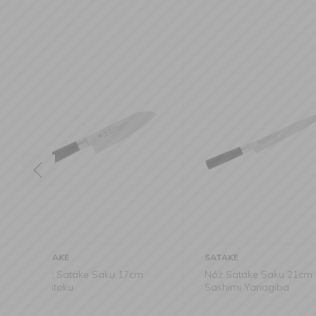
SATAKE
SATAKE
7cm
Nóż Satake Saku 21cm
Nóż Satake Sak
Sashimi Yanagiba
Holes Szefa kuc