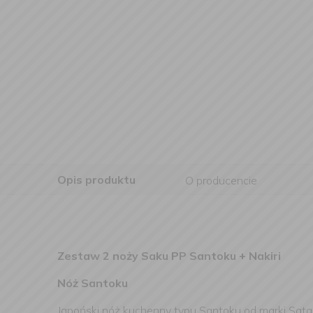
Opis produktu
O producencie
Zestaw 2 noży Saku PP Santoku + Nakiri
Nóż Santoku
Japoński nóż kuchenny typu Santoku od marki Sata