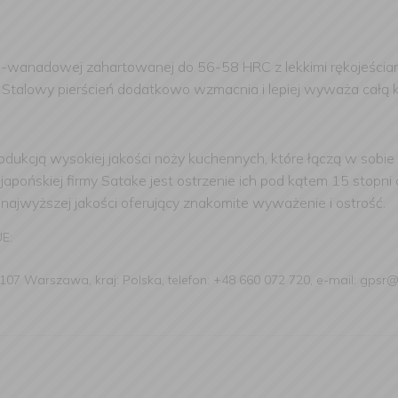
o-wanadowej zahartowanej do 56-58 HRC z lekkimi rękojeściam
. Stalowy pierścień dodatkowo wzmacnia i lepiej wyważa całą k
odukcją wysokiej jakości noży kuchennych, które łączą w sobi
japońskiej firmy Satake jest ostrzenie ich pod kątem 15 stopn
najwyższej jakości oferujący znakomite wyważenie i ostrość.
UE:
107 Warszawa, kraj: Polska, telefon: +48 660 072 720, e-mail: gpsr