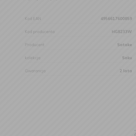
Kod EAN
4956617600859
Kod producenta
HG8233W
Producent
Satake
kolekcja
Saku
Gwarancja
2 lata