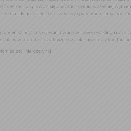
dość cienkie, co sprawdzi się podczas krojenia wcześniej wymi
 szeroka klinga, dzięki której w łatwy sposób będziemy mogli p
ią docenisz podczas obierania warzyw i owoców. Klinga noża z
na tak by zaoferować użytkownikowi jak największy komfort pra
niem ze stali nierdzewnej