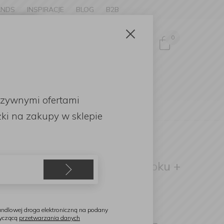
ANDS
INSPIRACJE
BLOG
B2B
Zamknij
×
0
Zaloguj się
ke to
OMOCJE
uzywnymi ofertami
English
ki
na zakupy w sklepie
atake
estaw 2 noży Saku PP Santoku +
akiri
ndlowej droga elektroniczną na podany
tyczącą
przetwarzania danych