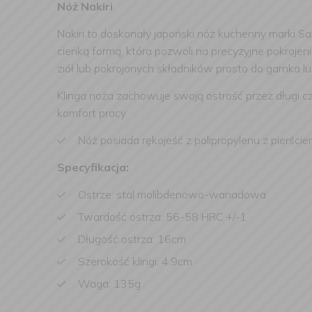
Nóż Nakiri
Nakiri to doskonały japoński nóż kuchenny marki Sa
cienką formą, która pozwoli na precyzyjne pokroje
ziół lub pokrojonych składników prosto do garnka l
Klinga noża zachowuje swoją ostrość przez długi c
komfort pracy.
Nóż posiada rękojeść z polipropylenu z pierście
Specyfikacja:
Ostrze: stal molibdenowo-wanadowa
Twardość ostrza: 56-58 HRC +/-1
Długość ostrza: 16cm
Szerokość klingi: 4.9cm
Waga: 135g