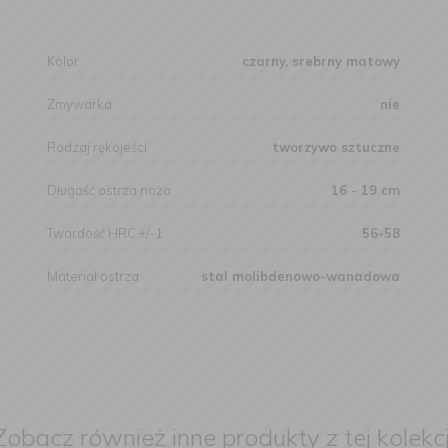
Kolor
czarny, srebrny matowy
Zmywarka
nie
Rodzaj rękojeści
tworzywo sztuczne
Długość ostrza noża
16 - 19 cm
Twardość HRC +/-1
56-58
Materiał ostrza
stal molibdenowo-wanadowa
Zobacz również inne produkty z tej kolekcj