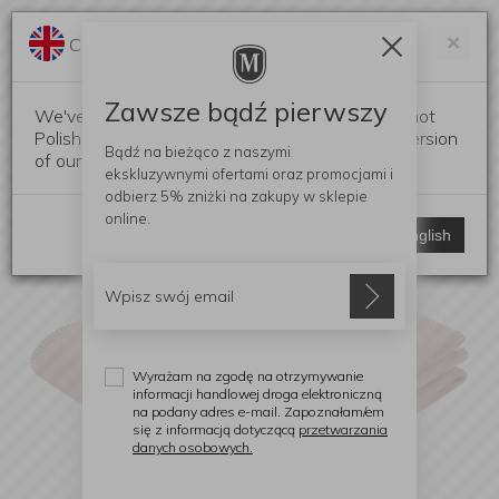
Darmowa dostawa od 299 zł
Zam
×
Change language?
0
0
Zawsze bądź pierwszy
We've detected that your browser language is not
Polish. Would you like to switch to the English version
Bądź na bieżąco z naszymi
of our website?
ekskluzywnymi ofertami
oraz promocjami i
odbierz
5% zniżki
na zakupy w sklepie
online.
Stay here
Switch to English
Wyrażam na zgodę na otrzymywanie
informacji handlowej droga elektroniczną
na podany adres e-mail. Zapoznałam/em
się z informacją dotyczącą
przetwarzania
danych osobowych.