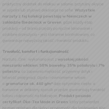
praktyczny dodatek do relaksu w salonie, przytulny okrycie
w sypialni lub stylowa dekoracja na sofie.
Wszystkie
narzuty z tej kolekcji powstają w Niemczech w
zakładzie Biederlack w Greven
, gdzie każdy etap
produkcji – od tkania przędzy po ręczne lamowanie i
ozdobne przeszycia – jest starannie kontrolowany, co
gwarantuje najwyższą jakość i trwałość produktu.
Trwałość, komfort i funkcjonalność
Narzuta „One” wykonana jest z
wysokiej jakości
mieszanki włókien: 58% bawełny, 35% poliakrylu i 7%
poliestru
, co zapewnia miękkość, przyjemny dotyk i
łatwość pielęgnacji. Gęste i równomierne włosie
o
gramaturze ok. 440 g/m²
daje optymalne ciepło, a
barwione w delikatny sposób przędze gwarantują trwałość
koloru i odporność na blaknięcie.
Produkt posiada
certyfikat Öko-Tex Made in Green
, który potwierdza
bezpieczeństwo dla skóry i przyjazność dla środowiska. Koc