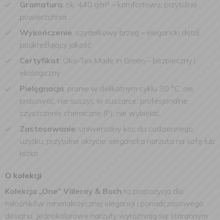
Gramatura
: ok. 440 g/m² – komfortowa, przytulna
powierzchnia
Wykończenie
: szydełkowy brzeg – elegancki detal
podkreślający jakość
Certyfikat
: Öko-Tex Made in Green – bezpieczny i
ekologiczny
Pielęgnacja
: pranie w delikatnym cyklu 30 °C, nie
prasować, nie suszyć w suszarce, profesjonalne
czyszczenie chemiczne (P), nie wybielać
Zastosowanie
: uniwersalny koc do codziennego
użytku, przytulne okrycie, elegancka narzuta na sofę lub
łóżko
O kolekcji
Kolekcja „One” Villeroy & Boch
to propozycja dla
miłośników minimalistycznej elegancji i ponadczasowego
designu. Jednokolorowe narzuty wyróżniają się starannym