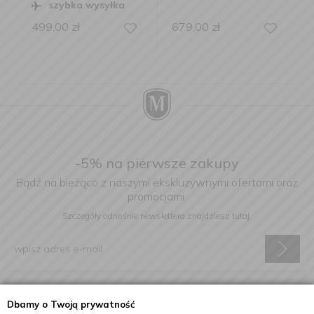
szybka wysyłka
499,00
zł
679,00
zł
-5% na pierwsze zakupy
Bądź na bieżąco z naszymi ekskluzywnymi ofertami oraz
promocjami.
Szczegóły odnośnie newslettera
znajdziesz tutaj.
Wyrażam zgodę na otrzymywanie informacji handlowej drogą
Dbamy o Twoją prywatność
elektroniczną na podany adres e-mail.