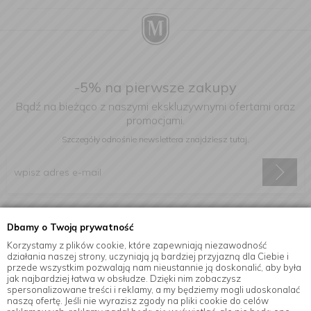
-5% na pierwsze zakupy
Bądź na bieżąco z naszymi ekskluzywnymi ofertami oraz
promocjami.
Szczegóły odnośnie newslettera
znajdziesz tutaj.
Wyrażam zgodę na otrzymywanie informacji handlowej drogą
Dbamy o Twoją prywatność
elektroniczną na podany adres e-mail.
Korzystamy z plików cookie, które zapewniają niezawodność
działania naszej strony, uczyniają ją bardziej przyjazną dla Ciebie i
przede wszystkim pozwalają nam nieustannie ją doskonalić, aby była
jak najbardziej łatwa w obsłudze. Dzięki nim zobaczysz
Informacje
spersonalizowane treści i reklamy, a my będziemy mogli udoskonalać
naszą ofertę. Jeśli nie wyrazisz zgody na pliki cookie do celów