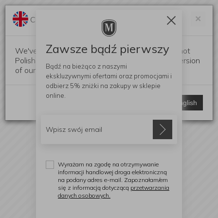
Darmowa dostawa od 299 zł
Zam
×
Change language?
0
0
Zawsze bądź pierwszy
We've detected that your browser language is not
Polish. Would you like to switch to the English version
Bądź na bieżąco z naszymi
of our website?
ekskluzywnymi ofertami
oraz promocjami i
odbierz
5% zniżki
na zakupy w sklepie
online.
Stay here
Switch to English
Wyrażam na zgodę na otrzymywanie
informacji handlowej droga elektroniczną
na podany adres e-mail. Zapoznałam/em
się z informacją dotyczącą
przetwarzania
danych osobowych.