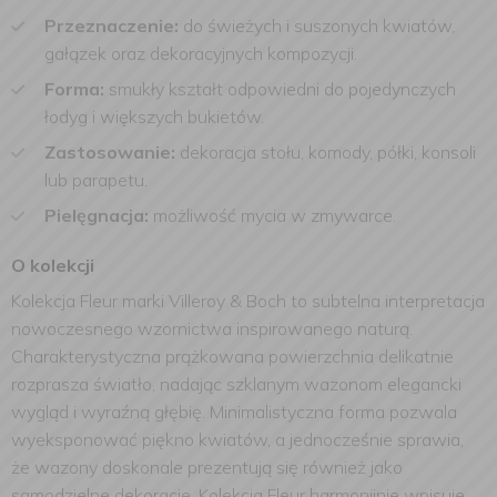
Przeznaczenie:
do świeżych i suszonych kwiatów,
gałązek oraz dekoracyjnych kompozycji.
Forma:
smukły kształt odpowiedni do pojedynczych
łodyg i większych bukietów.
Zastosowanie:
dekoracja stołu, komody, półki, konsoli
lub parapetu.
Pielęgnacja:
możliwość mycia w zmywarce.
O kolekcji
Kolekcja Fleur marki Villeroy & Boch to subtelna interpretacja
nowoczesnego wzornictwa inspirowanego naturą.
Charakterystyczna prążkowana powierzchnia delikatnie
rozprasza światło, nadając szklanym wazonom elegancki
wygląd i wyraźną głębię. Minimalistyczna forma pozwala
wyeksponować piękno kwiatów, a jednocześnie sprawia,
że wazony doskonale prezentują się również jako
samodzielne dekoracje. Kolekcja Fleur harmonijnie wpisuje