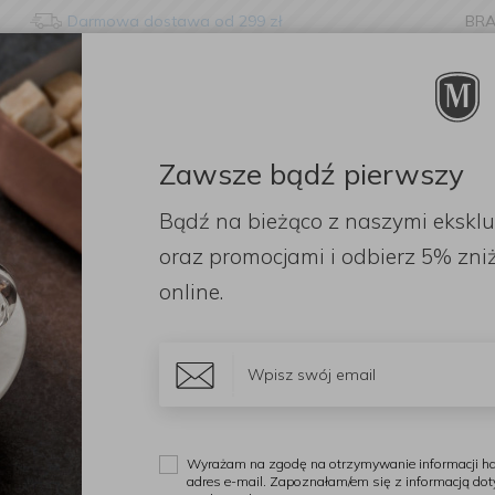
Darmowa dostawa od 299 zł
BR
nge language?
etected that your browser language is not Polish. Would you li
to the English version of our website?
Zawsze bądź pierwszy
ORACJE
ZAPACHY
DODATKI
OGRÓD
PR
Bądź na bieżąco z naszymi ekskl
Stay here
Switch to 
 Coreline do sera Almond Cream
oraz promocjami i odbierz
5% zniż
online.
K
N
Wyrażam na zgodę na otrzymywanie informacji ha
adres e-mail. Zapoznałam/em się z informacją do