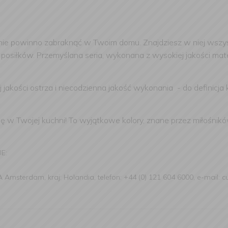
 nie powinno zabraknąć w Twoim domu. Znajdziesz w niej wszys
siłków. Przemyślana seria, wykonana z wysokiej jakości mate
jakości ostrza i niecodzienna jakość wykonania - do definicja k
w Twojej kuchni! To wyjątkowe kolory, znane przez miłośników m
UE:
 Amsterdam, kraj: Holandia, telefon: +44 (0) 121 604 6000, e-mail: