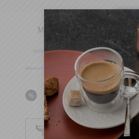
Cha
We've d
switch 
JADALNIA
KUCHNIA
DOM
DEK
Mensa Home
Kuchnia
Noże i akcesoria
Noże
Nóż