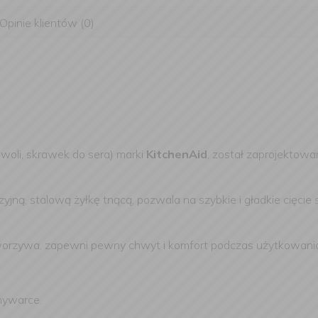
Opinie klientów (0)
 woli, skrawek do sera) marki
KitchenAid
, został zaprojektowa
ną, stalową żyłkę tnącą, pozwala na szybkie i gładkie cięcie s
.
worzywa, zapewni pewny chwyt i komfort podczas użytkowani
mywarce.