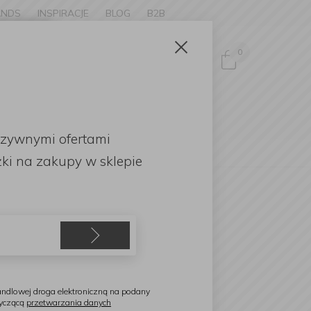
ANDS
INSPIRACJE
BLOG
B2B
Zamknij
×
0
Zaloguj się
ke to
OMOCJE
uzywnymi ofertami
English
ki
na zakupy w sklepie
itchenAid
óż Coreline do sera Almond
Cream
ndlowej droga elektroniczną na podany
tyczącą
przetwarzania danych