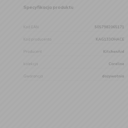
Specyfikacja produktu
Kod EAN
5057982065171
Kod producenta
KAG133OHACE
Producent
KitchenAid
kolekcja
Coreline
Gwarancja
dożywotnia