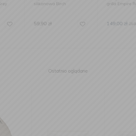
h
grilla Empire Red
silikonowy
149,00
zł
59,90
zł
259,00
zł
Ostatnio oglądane