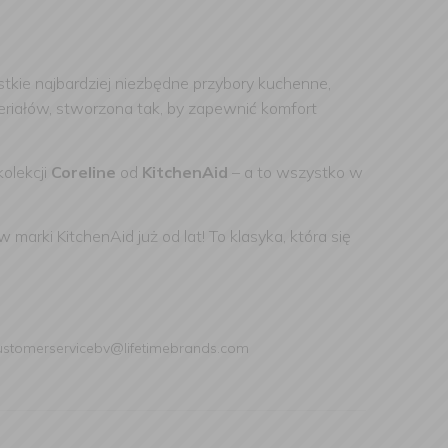
tkie najbardziej niezbędne przybory kuchenne,
riałów, stworzona tak, by zapewnić komfort
olekcji
Coreline
od
KitchenAid
– a to wszystko w
arki KitchenAid już od lat! To klasyka, która się
 customerservicebv@lifetimebrands.com