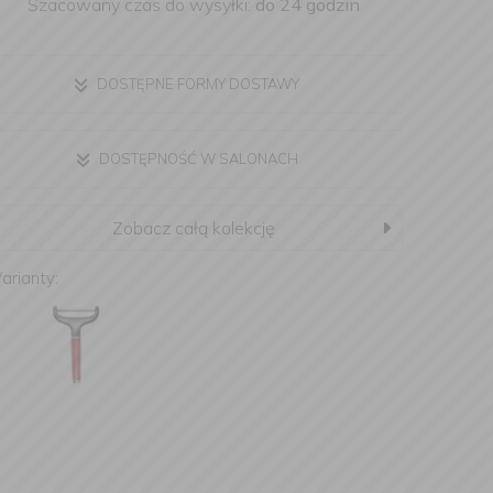
Szacowany czas do wysyłki:
do 24 godzin
DOSTĘPNE FORMY DOSTAWY
DOSTĘPNOŚĆ W SALONACH
Zobacz całą kolekcję
arianty: