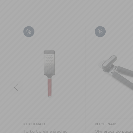
KITCHENAID
KITCHENAID
ia
Otwieracz do puszek
Szpatułka Corel