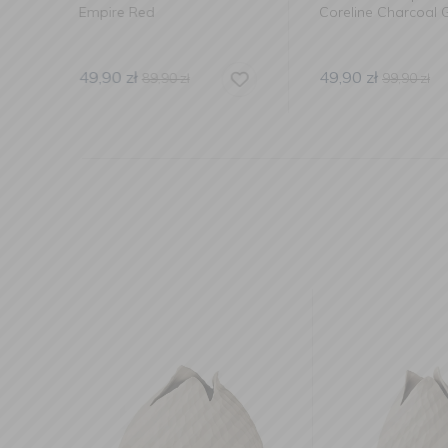
Coreline Charcoal Grey
silikonowa Birc
49,90
zł
59,90
zł
99,90
zł