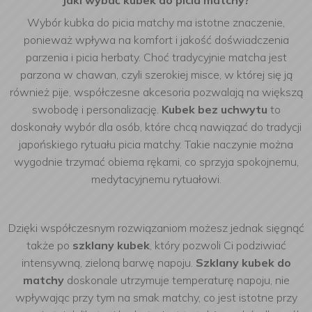
Jaki wybać kubek do picia matchy?
Wybór kubka do picia matchy ma istotne znaczenie,
ponieważ wpływa na komfort i jakość doświadczenia
parzenia i picia herbaty. Choć tradycyjnie matcha jest
parzona w chawan, czyli szerokiej misce, w której się ją
również pije, współczesne akcesoria pozwalają na większą
swobodę i personalizację.
Kubek bez uchwytu
to
doskonały wybór dla osób, które chcą nawiązać do tradycji
japońskiego rytuału picia matchy. Takie naczynie można
wygodnie trzymać obiema rękami, co sprzyja spokojnemu,
medytacyjnemu rytuałowi.
Dzięki współczesnym rozwiązaniom możesz jednak sięgnąć
także po
szklany kubek
, który pozwoli Ci podziwiać
intensywną, zieloną barwę napoju.
Szklany kubek do
matchy
doskonale utrzymuje temperaturę napoju, nie
wpływając przy tym na smak matchy, co jest istotne przy