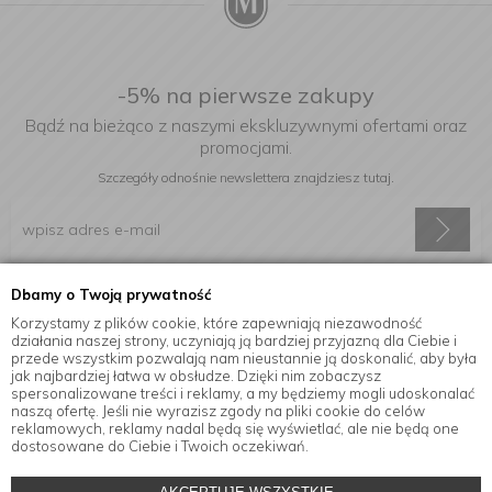
-5% na pierwsze zakupy
Bądź na bieżąco z naszymi ekskluzywnymi ofertami oraz
promocjami.
Szczegóły odnośnie newslettera
znajdziesz tutaj.
Dbamy o Twoją prywatność
Wyrażam zgodę na otrzymywanie informacji handlowej drogą
elektroniczną na podany adres e-mail.
Korzystamy z plików cookie, które zapewniają niezawodność
działania naszej strony, uczyniają ją bardziej przyjazną dla Ciebie i
przede wszystkim pozwalają nam nieustannie ją doskonalić, aby była
jak najbardziej łatwa w obsłudze. Dzięki nim zobaczysz
spersonalizowane treści i reklamy, a my będziemy mogli udoskonalać
Informacje
naszą ofertę. Jeśli nie wyrazisz zgody na pliki cookie do celów
reklamowych, reklamy nadal będą się wyświetlać, ale nie będą one
dostosowane do Ciebie i Twoich oczekiwań.
© Copyright by
MensaHome.eu
| 2026 All Rights Reserved.