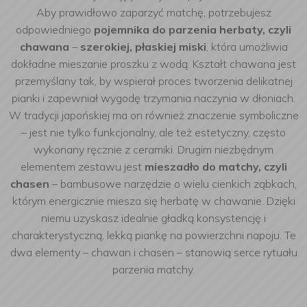
Aby prawidłowo zaparzyć matchę, potrzebujesz
odpowiedniego
pojemnika do parzenia herbaty, czyli
chawana
–
szerokiej, płaskiej miski
, która umożliwia
dokładne mieszanie proszku z wodą. Kształt chawana jest
przemyślany tak, by wspierał proces tworzenia delikatnej
pianki i zapewniał wygodę trzymania naczynia w dłoniach.
W tradycji japońskiej ma on również znaczenie symboliczne
– jest nie tylko funkcjonalny, ale też estetyczny, często
wykonany ręcznie z ceramiki.
Drugim niezbędnym
elementem zestawu jest
mieszadło do matchy, czyli
chasen
– bambusowe narzędzie o wielu cienkich ząbkach,
którym energicznie miesza się herbatę w chawanie. Dzięki
niemu uzyskasz idealnie gładką konsystencję i
charakterystyczną, lekką piankę na powierzchni napoju. Te
dwa elementy – chawan i chasen – stanowią serce rytuału
parzenia matchy.