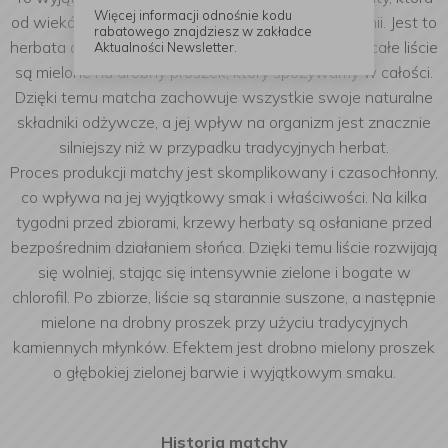
Więcej informacji odnośnie kodu
od wieków cieszy się ogromnym uznaniem w Japonii. Jest to
rabatowego znajdziesz w zakładce
herbata o niezwykłych właściwościach, ponieważ całe liście
Aktualności Newsletter.
są mielone na drobny proszek, który spożywamy w całości.
Dzięki temu matcha zachowuje wszystkie swoje naturalne
składniki odżywcze, a jej wpływ na organizm jest znacznie
silniejszy niż w przypadku tradycyjnych herbat.
Proces produkcji matchy jest skomplikowany i czasochłonny,
co wpływa na jej wyjątkowy smak i właściwości. Na kilka
tygodni przed zbiorami, krzewy herbaty są osłaniane przed
bezpośrednim działaniem słońca. Dzięki temu liście rozwijają
się wolniej, stając się intensywnie zielone i bogate w
chlorofil. Po zbiorze, liście są starannie suszone, a następnie
mielone na drobny proszek przy użyciu tradycyjnych
kamiennych młynków. Efektem jest drobno mielony proszek
o głębokiej zielonej barwie i wyjątkowym smaku.
Historia matchy