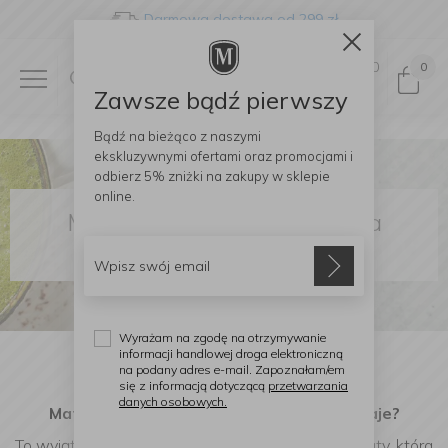
Darmowa dostawa od 299 zł
0
0
Zawsze bądź pierwszy
Bądź na bieżąco z naszymi
ekskluzywnymi ofertami
oraz promocjami i
odbierz
5% zniżki
na zakupy w sklepie
online.
Matcha - o sztuce tworzenia
codziennych rytuałów
Wyrażam na zgodę na otrzymywanie
informacji handlowej droga elektroniczną
na podany adres e-mail. Zapoznałam/em
się z informacją dotyczącą
przetwarzania
danych osobowych.
Matcha - co to właściwie jest i jak powstaje?
To wyjątkowa, sproszkowana forma zielonej herbaty, która