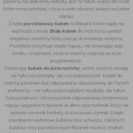
parzeniu tej delikatnej herbaty. Jest to także wybór dla osób,
które cenią estetykę i chcą w pełni docenić walory wizualne
napoju.
Z kolei
porcelanowy kubek
to klasyka, która nigdy nie
wychodzi z mody.
Biały kubek
do matchy to symbol
elegancji i prostoty, który pasuje do każdego wnętrza.
Porcelana utrzymuje ciepło napoju, nie zmieniając jego
smaku, co sprawia, że picie matchy staje się jeszcze
przyjemniejsze.
Dobierając
kubek do picia matchy
, warto zwrócić uwagę
nie tylko na estetykę, ale i na praktyczność. Kubek do
matchy powinien być odpowiednio dopasowany do Twoich
preferencji – nie tylko pod względem wyglądu, ale także
funkcjonalności. Utrzymywanie odpowiedniej temperatury
napoju, wygodne trzymanie w dłoni oraz materiał, który nie
wpłynie na smak herbaty, to kluczowe czynniki. Dzięki
szerokiemu wyborowi kubków bez uchwytu, szklanych
kubków oraz porcelanowych filiżanek możesz znaleźć