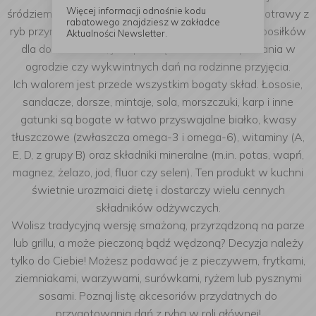
Więcej informacji odnośnie kodu
śródziemnomorskimi sprawiły, że w wielu domach potrawy z
rabatowego znajdziesz w zakładce
ryb przyrządza się zarówno w wersji codziennych posiłków
Aktualności Newsletter.
dla domowników, jak i przekąsek na letnie spotkania w
ogrodzie czy wykwintnych dań na rodzinne przyjęcia.
Ich walorem jest przede wszystkim bogaty skład. Łososie,
sandacze, dorsze, mintaje, sola, morszczuki, karp i inne
gatunki są bogate w łatwo przyswajalne białko, kwasy
tłuszczowe (zwłaszcza omega-3 i omega-6), witaminy (A,
E, D, z grupy B) oraz składniki mineralne (m.in. potas, wapń,
magnez, żelazo, jod, fluor czy selen). Ten produkt w kuchni
świetnie urozmaici dietę i dostarczy wielu cennych
składników odżywczych.
Wolisz tradycyjną wersję smażoną, przyrządzoną na parze
lub grillu, a może pieczoną bądź wędzoną? Decyzja należy
tylko do Ciebie! Możesz podawać je z pieczywem, frytkami,
ziemniakami, warzywami, surówkami, ryżem lub pysznymi
sosami.
Poznaj listę akcesoriów przydatnych do
przygotowania dań z rybą w roli głównej!