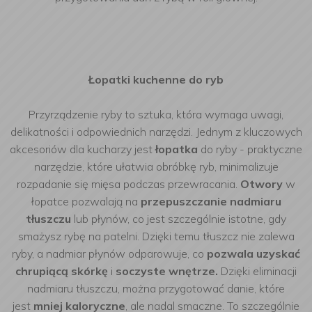
Łopatki kuchenne do ryb
Przyrządzenie ryby to sztuka, która wymaga uwagi,
delikatności i odpowiednich narzędzi. Jednym z kluczowych
akcesoriów dla kucharzy jest
łopatka
do ryby - praktyczne
narzędzie, które ułatwia obróbkę ryb, minimalizuje
rozpadanie się mięsa podczas przewracania.
Otwory
w
łopatce pozwalają na
przepuszczanie nadmiaru
tłuszczu
lub płynów, co jest szczególnie istotne, gdy
smażysz rybę na patelni. Dzięki temu tłuszcz nie zalewa
ryby, a nadmiar płynów odparowuje, co
pozwala uzyskać
chrupiącą skórkę
i
soczyste wnętrze.
Dzięki eliminacji
nadmiaru tłuszczu, można przygotować danie, które
jest
mniej kaloryczne
, ale nadal smaczne. To szczególnie