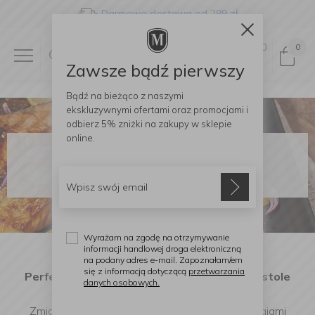
Darmowa dostawa od 299 zł
0
0
Zawsze bądź pierwszy
Bądź na bieżąco z naszymi
ekskluzywnymi ofertami
oraz promocjami i
odbierz
5% zniżki
na zakupy w sklepie
online.
Niezbędne akcesoria do
przyrządzenia ryb
Wyrażam na zgodę na otrzymywanie
informacji handlowej droga elektroniczną
na podany adres e-mail. Zapoznałam/em
się z informacją dotyczącą
przetwarzania
Perfekcyjnie przyrządzona ryba na Twoim stole
danych osobowych.
Zmiana nawyków żywieniowych i inspiracja krajami