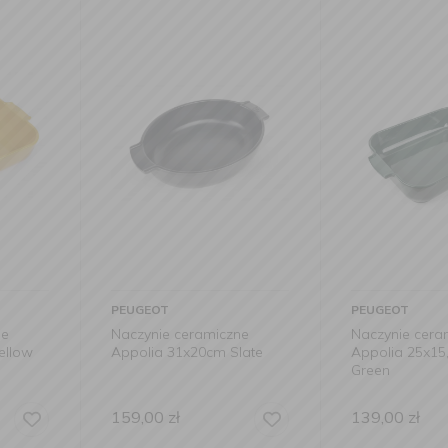
PEUGEOT
PEUGEOT
iczne
Naczynie ceramiczne
Naczynie c
m Slate
Appolia 25x15,5cm Forest
Appolia 22
Green
139,00
zł
69,90
zł