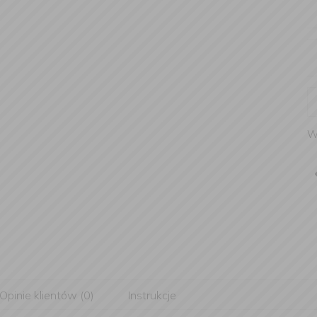
W
Opinie klientów (0)
Instrukcje