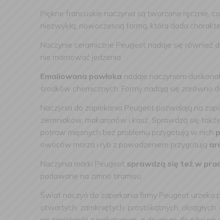
Piękne francuskie naczynia są tworzone ręcznie, co
niezwykłą, nowoczesną formą, która doda charakte
Naczynie ceramiczne Peugeot nadaje się również do
nie marnować jedzenia.
Emaliowana powłoka
nadaje naczyniom doskonałe
środków chemicznych. Formy nadają się zarówno d
Naczynia do zapiekania Peugeot pozwalają na zap
ziemniaków, makaronów i kasz. Sprawdzą się także
potraw mięsnych bez problemu przygotują w nich
p
owoców morza i ryb z powodzeniem przygotują
ar
Naczynia marki Peugeot
sprawdzą się też w prac
podawane na zimno tiramisu.
Świat naczyń do zapiekania firmy Peugeot urzeka
otwartych, zamkniętych, prostokątnych, okrągłych, 
na zapiekanki z makaronem, a drugiego do ryby na 