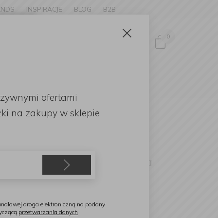
ANDS
INSPIRACJE
BLOG
B2B
Zamknij
×
0
Zaloguj się
ke to
OMOCJE
uzywnymi ofertami
English
lia 40x27cm Ecru
ki
na zakupy w sklepie
eugeot
aczynie ceramiczne Appolia
0x27cm Ecru
ndlowej droga elektroniczną na podany
tyczącą
przetwarzania danych