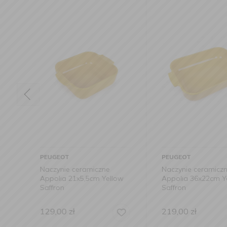
PEUGEOT
PEUGEOT
e
Naczynie ceramiczne
Naczynie ceram
llow
Appolia 36x22cm Yellow
Appolia 31x20c
Saffron
219,00
zł
159,00
zł