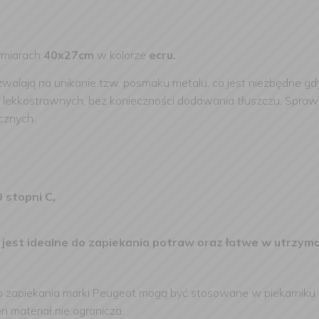
ymiarach
40x27cm
w kolorze
ecru.
walają na unikanie tzw. posmaku metalu, co jest niezbędne gd
 lekkostrawnych, bez konieczności dodawania tłuszczu. Spr
ycznych.
 stopni C,
jest idealne do zapiekania potraw oraz łatwe w utrzyman
.
 do zapiekania marki Peugeot mogą być stosowane w piekarniku
 materiał nie ogranicza.