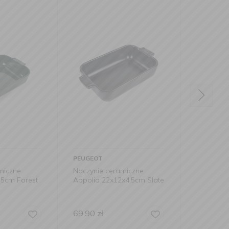
PEUGEOT
PEUG
eramiczne
Naczynie ceramiczne
Naczy
x12x4,5cm Slate
Appolia 36x22x7cm
Appol
Celestial Blue
219,00
zł
89,9