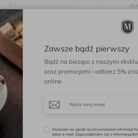
Darmowa dostawa od 299 zł
BR
nge language?
etected that your browser language is not Polish. Would you li
to the English version of our website?
Zawsze bądź pierwszy
ORACJE
ZAPACHY
DODATKI
OGRÓD
PR
Bądź na bieżąco z naszymi ekskl
Stay here
Switch to 
e do zapiekania
Naczynia do serwowania
Naczynie ceramiczne Appo
oraz promocjami i odbierz
5% zniż
online.
P
N
4
Wyrażam na zgodę na otrzymywanie informacji ha
adres e-mail. Zapoznałam/em się z informacją do