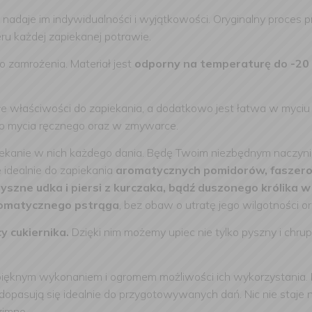
 nadaje im indywidualności i wyjątkowości. Oryginalny proces 
ru każdej zapiekanej potrawie.
 zamrożenia. Materiał jest
odporny na temperaturę do -20 
 właściwości do zapiekania, a dodatkowo jest łatwa w myciu i
o mycia ręcznego oraz w zmywarce.
iekanie w nich każdego dania. Będę Twoim niezbędnym naczy
 idealnie do zapiekania
aromatycznych pomidorów, faszerowa
yszne udka i piersi z kurczaka, bądź duszonego królika 
omatycznego pstrąga
, bez obaw o utratę jego wilgotności o
y cukiernika.
Dzięki nim możemy upiec nie tylko pyszny i chrup
 pięknym wykonaniem i ogromem możliwości ich wykorzystania.
dopasują się idealnie do przygotowywanych dań. Nic nie staje 
zimno.