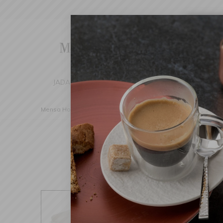
Cha
We've d
switch 
JADALNIA
KUCHNIA
DOM
DEK
Mensa Home
Kuchnia
Pieczenie
Naczynia ceramiczn