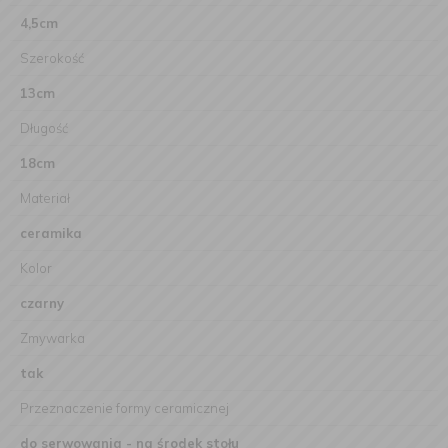
4,5cm
Szerokość
13cm
Długość
18cm
Materiał
ceramika
Kolor
czarny
Zmywarka
tak
Przeznaczenie formy ceramicznej
do serwowania - na środek stołu