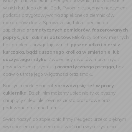
Naczynia do zapiekania Peugeot pozwalają na zapiekanie
w nich każdego dania. Będę Twoim niezbędnym naczyniem
podczas przygotowywania zapiekanek z ziemniaków,
makaronów i kasz. Sprawdzą się także idealnie do
zapiekania
aromatycznych pomidorów, faszerowanych
papryk, jak i cukinii i batatów.
Miłośnicy potraw mięsnych
bez problemu przygotują w nich
pyszne udka i piersi z
kurczaka, bądź duszonego królika w śmietanie lub
soczystego indyka
. Zwolennicy owoców morza i ryb z
powodzeniem przygotują
aromatycznego pstrąga
, bez
obaw o utratę jego wilgotności oraz smaku.
Naczynia marki Peugeot
sprawdzą się też w pracy
cukiernika.
Dzięki nim możemy upiec nie tylko pyszny i
chrupiący chleb, ale również ciasto drożdżowe oraz
podawane na zimno tiramisu.
Świat naczyń do zapiekania firmy Peugeot urzeka pięknym
wykonaniem i ogromem możliwości ich wykorzystania.