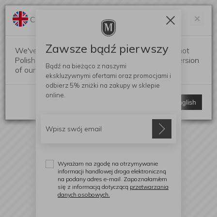
Darmowa dostawa od 299 zł
Zam
×
Change language?
0
0
Zawsze bądź pierwszy
We've detected that your browser language is not
Polish. Would you like to switch to the English version
Bądź na bieżąco z naszymi
of our website?
ekskluzywnymi ofertami
oraz promocjami i
odbierz
5% zniżki
na zakupy w sklepie
online.
Stay here
Switch to English
Wyrażam na zgodę na otrzymywanie
informacji handlowej droga elektroniczną
na podany adres e-mail. Zapoznałam/em
się z informacją dotyczącą
przetwarzania
danych osobowych.