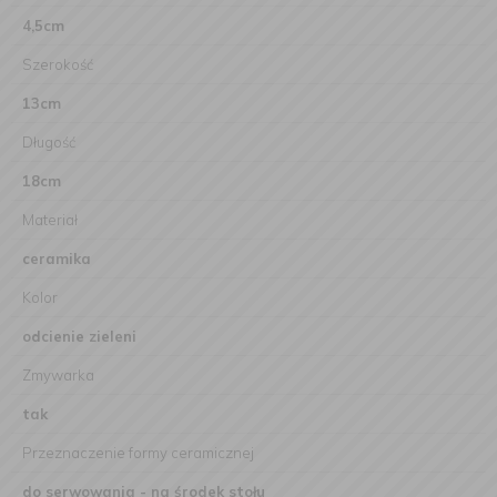
4,5cm
Szerokość
13cm
Długość
18cm
Materiał
ceramika
Kolor
odcienie zieleni
Zmywarka
tak
Przeznaczenie formy ceramicznej
do serwowania - na środek stołu