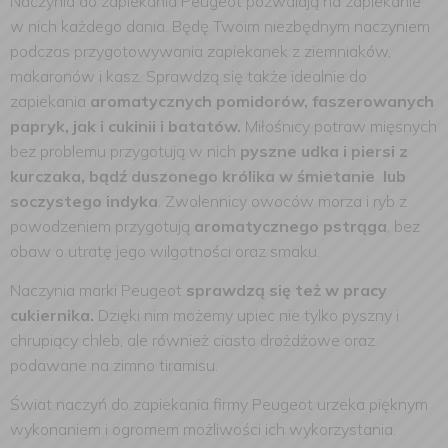
Naczynia do zapiekania Peugeot pozwalają na zapiekanie
w nich każdego dania. Będę Twoim niezbędnym naczyniem
podczas przygotowywania zapiekanek z ziemniaków,
makaronów i kasz. Sprawdzą się także idealnie do
zapiekania
aromatycznych pomidorów, faszerowanych
papryk, jak i cukinii i batatów.
Miłośnicy potraw mięsnych
bez problemu przygotują w nich
pyszne udka i piersi z
kurczaka, bądź duszonego królika w śmietanie lub
soczystego indyka
. Zwolennicy owoców morza i ryb z
powodzeniem przygotują
aromatycznego pstrąga
, bez
obaw o utratę jego wilgotności oraz smaku.
Naczynia marki Peugeot
sprawdzą się też w pracy
cukiernika.
Dzięki nim możemy upiec nie tylko pyszny i
chrupiący chleb, ale również ciasto drożdżowe oraz
podawane na zimno tiramisu.
Świat naczyń do zapiekania firmy Peugeot urzeka pięknym
wykonaniem i ogromem możliwości ich wykorzystania.