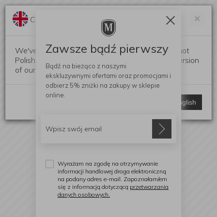
Darmowa dostawa od 299 zł
Zam
×
Change language?
0
0
Zawsze bądź pierwszy
We've detected that your browser language is not
Polish. Would you like to switch to the English version
Bądź na bieżąco z naszymi
of our website?
ekskluzywnymi ofertami
oraz promocjami i
odbierz
5% zniżki
na zakupy w sklepie
online.
Stay here
Switch to English
Wyrażam na zgodę na otrzymywanie
informacji handlowej droga elektroniczną
na podany adres e-mail. Zapoznałam/em
się z informacją dotyczącą
przetwarzania
danych osobowych.