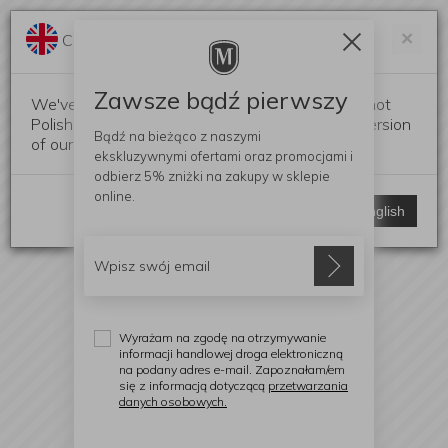
Darmowa dostawa od 299 zł
Zam
×
Change language?
0
0
Zawsze bądź pierwszy
We've detected that your browser language is not
Polish. Would you like to switch to the English version
Bądź na bieżąco z naszymi
of our website?
ekskluzywnymi ofertami
oraz promocjami i
odbierz
5% zniżki
na zakupy w sklepie
online.
Stay here
Switch to English
Wyrażam na zgodę na otrzymywanie
informacji handlowej droga elektroniczną
na podany adres e-mail. Zapoznałam/em
się z informacją dotyczącą
przetwarzania
danych osobowych.