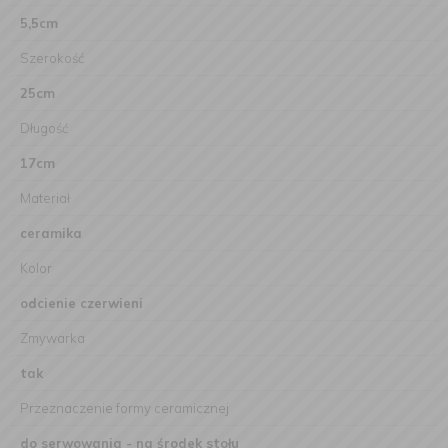
5,5cm
Szerokość
25cm
Długość
17cm
Materiał
ceramika
Kolor
odcienie czerwieni
Zmywarka
tak
Przeznaczenie formy ceramicznej
do serwowania - na środek stołu