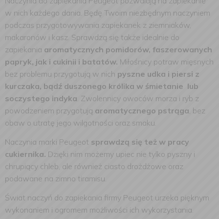
Naczynia do zapiekania Peugeot pozwalają na zapiekanie
w nich każdego dania. Będę Twoim niezbędnym naczyniem
podczas przygotowywania zapiekanek z ziemniaków,
makaronów i kasz. Sprawdzą się także idealnie do
zapiekania
aromatycznych pomidorów, faszerowanych
papryk, jak i cukinii i batatów.
Miłośnicy potraw mięsnych
bez problemu przygotują w nich
pyszne udka i piersi z
kurczaka, bądź duszonego królika w śmietanie lub
soczystego indyka
. Zwolennicy owoców morza i ryb z
powodzeniem przygotują
aromatycznego pstrąga
, bez
obaw o utratę jego wilgotności oraz smaku.
Naczynia marki Peugeot
sprawdzą się też w pracy
cukiernika.
Dzięki nim możemy upiec nie tylko pyszny i
chrupiący chleb, ale również ciasto drożdżowe oraz
podawane na zimno tiramisu.
Świat naczyń do zapiekania firmy Peugeot urzeka pięknym
wykonaniem i ogromem możliwości ich wykorzystania.