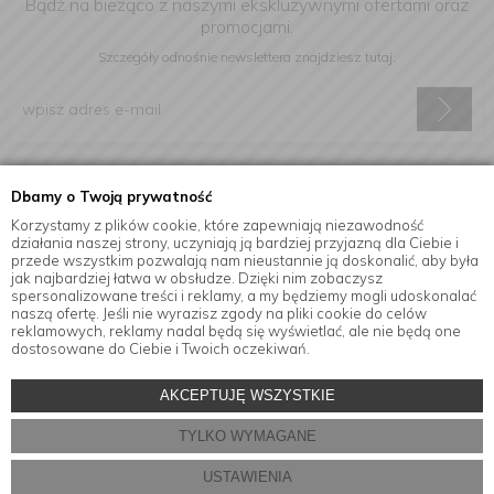
Bądź na bieżąco z naszymi ekskluzywnymi ofertami oraz
promocjami.
Szczegóły odnośnie newslettera
znajdziesz tutaj.
Wyrażam zgodę na otrzymywanie informacji handlowej drogą
Dbamy o Twoją prywatność
elektroniczną na podany adres e-mail.
Korzystamy z plików cookie, które zapewniają niezawodność
działania naszej strony, uczyniają ją bardziej przyjazną dla Ciebie i
przede wszystkim pozwalają nam nieustannie ją doskonalić, aby była
jak najbardziej łatwa w obsłudze. Dzięki nim zobaczysz
Informacje
spersonalizowane treści i reklamy, a my będziemy mogli udoskonalać
naszą ofertę. Jeśli nie wyrazisz zgody na pliki cookie do celów
reklamowych, reklamy nadal będą się wyświetlać, ale nie będą one
dostosowane do Ciebie i Twoich oczekiwań.
© Copyright by
MensaHome.eu
| 2026 All Rights Reserved.
AKCEPTUJĘ WSZYSTKIE
Akcesoria kuchenne w sklepie internetowym MensaHome.eu
TYLKO WYMAGANE
Projekt i oprogramowanie sklepu:
ebexo
USTAWIENIA