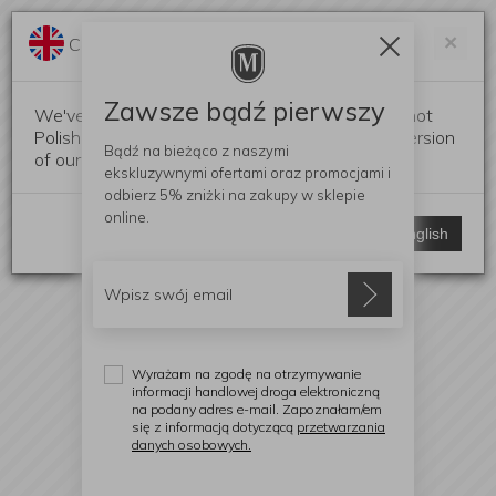
Darmowa dostawa od 299 zł
Zam
×
Change language?
0
0
Zawsze bądź pierwszy
We've detected that your browser language is not
Polish. Would you like to switch to the English version
Bądź na bieżąco z naszymi
of our website?
ekskluzywnymi ofertami
oraz promocjami i
odbierz
5% zniżki
na zakupy w sklepie
online.
Stay here
Switch to English
Wyrażam na zgodę na otrzymywanie
informacji handlowej droga elektroniczną
na podany adres e-mail. Zapoznałam/em
się z informacją dotyczącą
przetwarzania
danych osobowych.