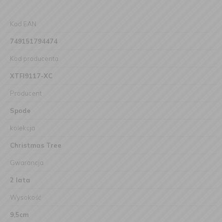
Kod EAN
749151794474
Kod producenta
XTFI9117-XC
Producent
Spode
kolekcja
Christmas Tree
Gwarancja
2 lata
Wysokość
9,5cm