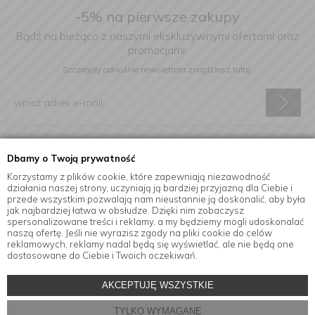
-5% na pierwsze zakupy
Bądź na bieżąco z naszymi ekskluzywnymi ofertami oraz
promocjami.
Szczegóły odnośnie newslettera
znajdziesz tutaj.
Wyrażam zgodę na otrzymywanie informacji handlowej drogą
Dbamy o Twoją prywatność
elektroniczną na podany adres e-mail.
Korzystamy z plików cookie, które zapewniają niezawodność
działania naszej strony, uczyniają ją bardziej przyjazną dla Ciebie i
przede wszystkim pozwalają nam nieustannie ją doskonalić, aby była
jak najbardziej łatwa w obsłudze. Dzięki nim zobaczysz
Informacje
spersonalizowane treści i reklamy, a my będziemy mogli udoskonalać
naszą ofertę. Jeśli nie wyrazisz zgody na pliki cookie do celów
reklamowych, reklamy nadal będą się wyświetlać, ale nie będą one
dostosowane do Ciebie i Twoich oczekiwań.
© Copyright by
MensaHome.eu
| 2026 All Rights Reserved.
AKCEPTUJĘ WSZYSTKIE
Akcesoria kuchenne w sklepie internetowym MensaHome.eu
TYLKO WYMAGANE