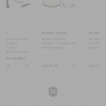
VILLEROY & BOCH
VILLEROY & BOCH
e
Zestaw Maxima
Zestaw Purismo
karafka + 2 kieliszki do
karafka + 2 kieliszki do
wina Burgund
wina białego
g
425,00
zł
423,00
zł