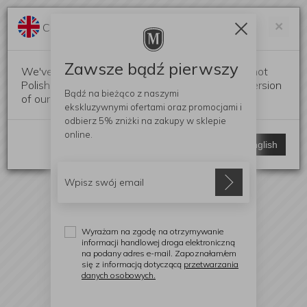
Darmowa dostawa od 299 zł
Zam
×
Change language?
0
0
Zawsze bądź pierwszy
We've detected that your browser language is not
Polish. Would you like to switch to the English version
Bądź na bieżąco z naszymi
of our website?
ekskluzywnymi ofertami
oraz promocjami i
odbierz
5% zniżki
na zakupy w sklepie
online.
Stay here
Switch to English
Wyrażam na zgodę na otrzymywanie
informacji handlowej droga elektroniczną
na podany adres e-mail. Zapoznałam/em
się z informacją dotyczącą
przetwarzania
danych osobowych.