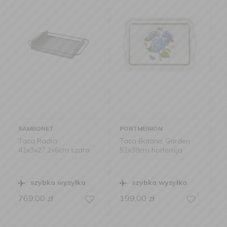
PORTMEIRION
MERIBEL
Taca Botanic Garden
Taca drewniana biała
szara
52x38cm hortensja
51x33 cm ze złotymi
uchwytami
yłka
szybka wysyłka
szybka wysyłka
199,00
zł
499,00
zł