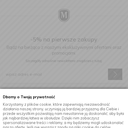
-5% na pierwsze zakupy
Bądź na bieżąco z naszymi ekskluzywnymi ofertami oraz
promocjami.
Szczegóły odnośnie newslettera
znajdziesz tutaj.
Wyrażam zgodę na otrzymywanie informacji handlowej drogą
Dbamy o Twoją prywatność
elektroniczną na podany adres e-mail.
Korzystamy z plików cookie, które zapewniają niezawodność
działania naszej strony, uczyniają ją bardziej przyjazną dla Ciebie i
przede wszystkim pozwalają nam nieustannie ją doskonalić, aby była
jak najbardziej łatwa w obsłudze. Dzięki nim zobaczysz
Informacje
spersonalizowane treści i reklamy, a my będziemy mogli udoskonalać
naszą ofertę. Jeśli nie wyrazisz zgody na pliki cookie do celów