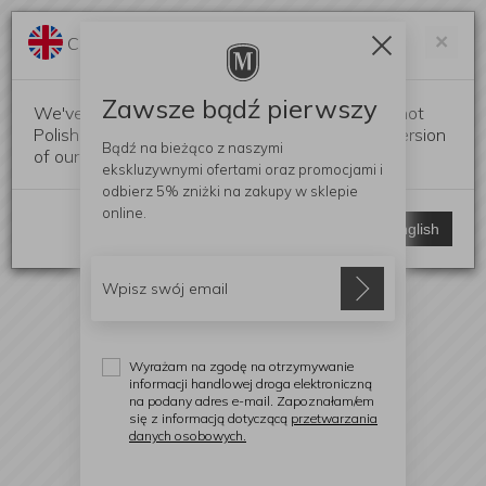
Darmowa dostawa od 299 zł
Zam
×
Change language?
0
0
Zawsze bądź pierwszy
We've detected that your browser language is not
Polish. Would you like to switch to the English version
Bądź na bieżąco z naszymi
of our website?
ekskluzywnymi ofertami
oraz promocjami i
odbierz
5% zniżki
na zakupy w sklepie
online.
Stay here
Switch to English
Wyrażam na zgodę na otrzymywanie
informacji handlowej droga elektroniczną
na podany adres e-mail. Zapoznałam/em
się z informacją dotyczącą
przetwarzania
danych osobowych.