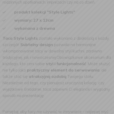
rodzinnych spotkaniach, imprezach czy na co dzień.
produkt kolekcji "Style Lights"
wymiary: 27 x 13cm
wykonana z drewna
Taca Style Lights
została wykonana z dbałością o każdy
szczegół.
Subtelny design
pozwala na harmonijne
wkomponowanie tacy w dowolny styl kuchni, zarówno
tradycyjnej, jak i nowoczesnej.Obowiązkowe akcesorium dla
każdego, kto ceni sobie
styl i funkcjonalność
. Może służyć
nie tylko jako
praktyczny element do serwowania
, ale
także stać się
atrakcyjną ozdobą
Twojego stołu.
Niezależnie od tego, czy planujesz uroczystą kolację, czy
wyjątkowe śniadanie, taca zapewni Ci elegancki i wygodny
sposób na prezentację.
Pamiętaj, aby tacy nie używać w zmywarce - najlepiej myć