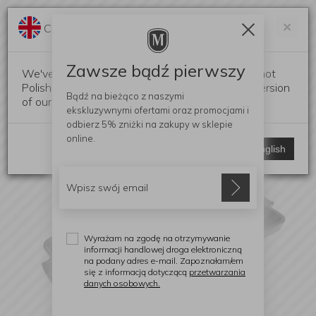
Darmowa dostawa od 299 zł
Zam
×
Change language?
0
0
Zawsze bądź pierwszy
We've detected that your browser language is not
Polish. Would you like to switch to the English version
Bądź na bieżąco z naszymi
of our website?
ekskluzywnymi ofertami
oraz promocjami i
odbierz
5% zniżki
na zakupy w sklepie
online.
Stay here
Switch to English
Wyrażam na zgodę na otrzymywanie
informacji handlowej droga elektroniczną
na podany adres e-mail. Zapoznałam/em
się z informacją dotyczącą
przetwarzania
danych osobowych.