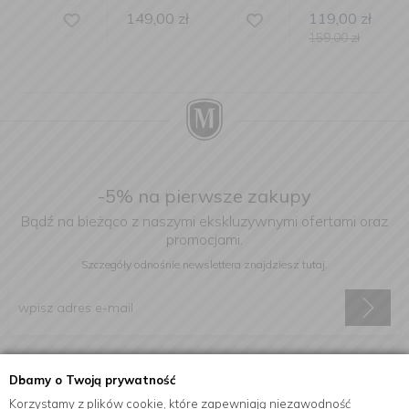
149,00
zł
119,00
zł
159,00
zł
-5% na pierwsze zakupy
Bądź na bieżąco z naszymi ekskluzywnymi ofertami oraz
promocjami.
Szczegóły odnośnie newslettera
znajdziesz tutaj.
Wyrażam zgodę na otrzymywanie informacji handlowej drogą
Dbamy o Twoją prywatność
elektroniczną na podany adres e-mail.
Korzystamy z plików cookie, które zapewniają niezawodność