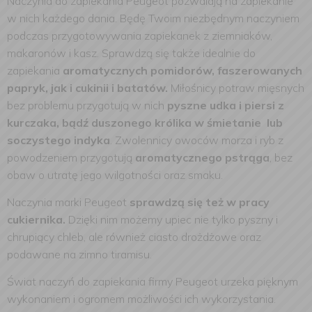
Naczynia do zapiekania Peugeot pozwalają na zapiekanie
w nich każdego dania. Będę Twoim niezbędnym naczyniem
podczas przygotowywania zapiekanek z ziemniaków,
makaronów i kasz. Sprawdzą się także idealnie do
zapiekania
aromatycznych pomidorów, faszerowanych
papryk, jak i cukinii i batatów.
Miłośnicy potraw mięsnych
bez problemu przygotują w nich
pyszne udka i piersi z
kurczaka, bądź duszonego królika w śmietanie lub
soczystego indyka
. Zwolennicy owoców morza i ryb z
powodzeniem przygotują
aromatycznego pstrąga
, bez
obaw o utratę jego wilgotności oraz smaku.
Naczynia marki Peugeot
sprawdzą się też w pracy
cukiernika.
Dzięki nim możemy upiec nie tylko pyszny i
chrupiący chleb, ale również ciasto drożdżowe oraz
podawane na zimno tiramisu.
Świat naczyń do zapiekania firmy Peugeot urzeka pięknym
wykonaniem i ogromem możliwości ich wykorzystania.