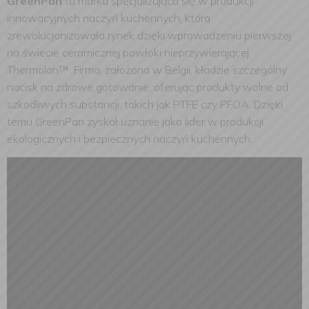
GreenPan
to marka specjalizująca się w produkcji
innowacyjnych naczyń kuchennych, która
zrewolucjonizowała rynek dzięki wprowadzeniu pierwszej
na świecie ceramicznej powłoki nieprzywierającej
Thermolon™. Firma, założona w Belgii, kładzie szczególny
nacisk na zdrowe gotowanie, oferując produkty wolne od
szkodliwych substancji, takich jak PTFE czy PFOA. Dzięki
temu GreenPan zyskał uznanie jako lider w produkcji
ekologicznych i bezpiecznych naczyń kuchennych.