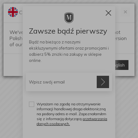
Darmowa dostawa od 299 zł
Zam
×
Change language?
0
0
Zawsze bądź pierwszy
We've detected that your browser language is not
Polish. Would you like to switch to the English version
Bądź na bieżąco z naszymi
of our website?
ekskluzywnymi ofertami
oraz promocjami i
odbierz
5% zniżki
na zakupy w sklepie
online.
Stay here
Switch to English
Wyrażam na zgodę na otrzymywanie
informacji handlowej droga elektroniczną
na podany adres e-mail. Zapoznałam/em
się z informacją dotyczącą
przetwarzania
danych osobowych.