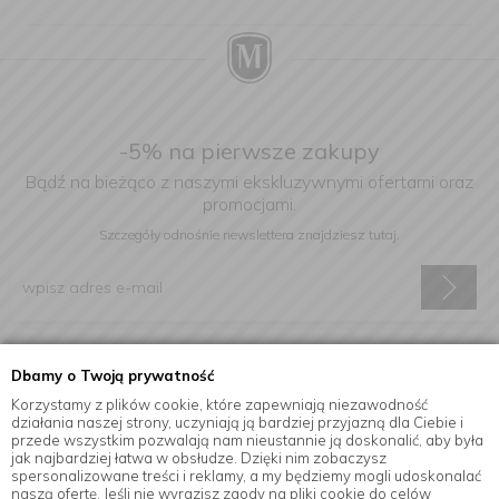
-5% na pierwsze zakupy
Bądź na bieżąco z naszymi ekskluzywnymi ofertami oraz
promocjami.
Szczegóły odnośnie newslettera
znajdziesz tutaj.
Wyrażam zgodę na otrzymywanie informacji handlowej drogą
Dbamy o Twoją prywatność
elektroniczną na podany adres e-mail.
Korzystamy z plików cookie, które zapewniają niezawodność
działania naszej strony, uczyniają ją bardziej przyjazną dla Ciebie i
przede wszystkim pozwalają nam nieustannie ją doskonalić, aby była
jak najbardziej łatwa w obsłudze. Dzięki nim zobaczysz
Informacje
spersonalizowane treści i reklamy, a my będziemy mogli udoskonalać
naszą ofertę. Jeśli nie wyrazisz zgody na pliki cookie do celów