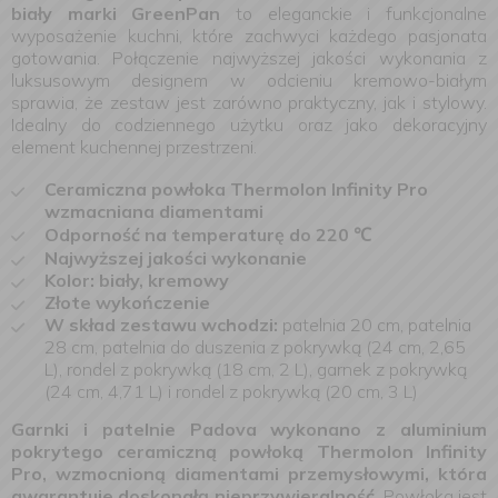
biały marki GreenPan
to eleganckie i funkcjonalne
wyposażenie kuchni, które zachwyci każdego pasjonata
gotowania. Połączenie najwyższej jakości wykonania z
luksusowym designem w odcieniu kremowo-białym
sprawia, że zestaw jest zarówno praktyczny, jak i stylowy.
Idealny do codziennego użytku oraz jako dekoracyjny
element kuchennej przestrzeni.
Ceramiczna powłoka Thermolon Infinity Pro
wzmacniana diamentami
Odporność na temperaturę do 220 ℃
Najwyższej jakości wykonanie
Kolor: biały, kremowy
Złote wykończenie
W skład zestawu wchodzi:
patelnia 20 cm, patelnia
28 cm, patelnia do duszenia z pokrywką (24 cm, 2,65
L), rondel z pokrywką (18 cm, 2 L), garnek z pokrywką
(24 cm, 4,71 L) i rondel z pokrywką (20 cm, 3 L)
Garnki i patelnie Padova wykonano z aluminium
pokrytego ceramiczną powłoką Thermolon Infinity
Pro, wzmocnioną diamentami przemysłowymi, która
gwarantuje doskonałą nieprzywieralność.
Powłoka jest