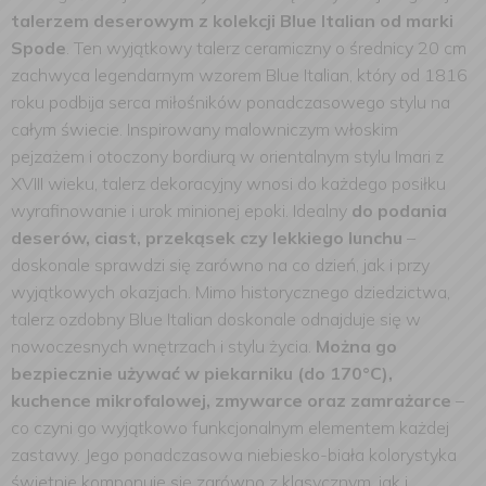
talerzem deserowym z kolekcji Blue Italian od marki
Spode
. Ten wyjątkowy talerz ceramiczny o średnicy 20 cm
zachwyca legendarnym wzorem Blue Italian, który od 1816
roku podbija serca miłośników ponadczasowego stylu na
całym świecie. Inspirowany malowniczym włoskim
pejzażem i otoczony bordiurą w orientalnym stylu Imari z
XVIII wieku, talerz dekoracyjny wnosi do każdego posiłku
wyrafinowanie i urok minionej epoki. Idealny
do podania
deserów, ciast, przekąsek czy lekkiego lunchu
–
doskonale sprawdzi się zarówno na co dzień, jak i przy
wyjątkowych okazjach. Mimo historycznego dziedzictwa,
talerz ozdobny Blue Italian doskonale odnajduje się w
nowoczesnych wnętrzach i stylu życia.
Można go
bezpiecznie używać w piekarniku (do 170°C),
kuchence mikrofalowej, zmywarce oraz zamrażarce
–
co czyni go wyjątkowo funkcjonalnym elementem każdej
zastawy. Jego ponadczasowa niebiesko-biała kolorystyka
świetnie komponuje się zarówno z klasycznym, jak i