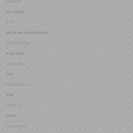
Materiał
ceramika
Kolor
odcienie niebieskiego
Wzór talerza
inny wzór
Zmywarka
tak
Mikrofalówka
tak
Średnica
20cm
Gwarancja