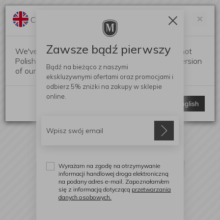
Darmowa dostawa od 299 zł
Zam
×
Change language?
0
0
Zawsze bądź pierwszy
We've detected that your browser language is not
Polish. Would you like to switch to the English version
Bądź na bieżąco z naszymi
of our website?
ekskluzywnymi ofertami
oraz promocjami i
odbierz
5% zniżki
na zakupy w sklepie
online.
Stay here
Switch to English
Wyrażam na zgodę na otrzymywanie
informacji handlowej droga elektroniczną
na podany adres e-mail. Zapoznałam/em
się z informacją dotyczącą
przetwarzania
danych osobowych.