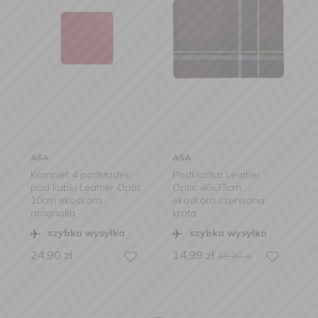
ASA
ASA
kładek
Podkładka Leather
Podkładka Leather
her Optic
Optic 46x33cm
Optic 46x33cm
a
ekoskóra czerwona
ekoskóra
krata
ciemnozielona
syłka
szybka wysyłka
szybka wysyłka
14,99
zł
39,90
zł
39,90
zł