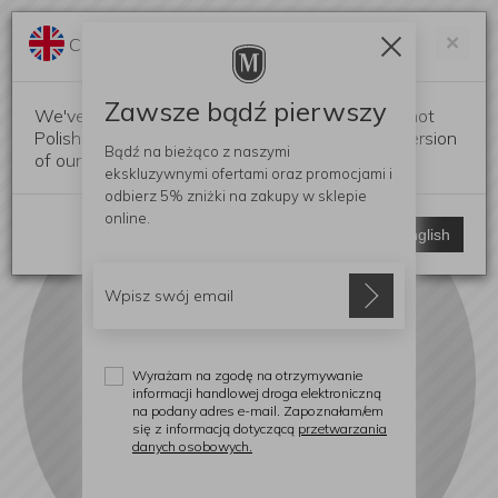
Darmowa dostawa od 299 zł
Zam
×
Change language?
0
0
Zawsze bądź pierwszy
We've detected that your browser language is not
Polish. Would you like to switch to the English version
Bądź na bieżąco z naszymi
of our website?
ekskluzywnymi ofertami
oraz promocjami i
odbierz
5% zniżki
na zakupy w sklepie
online.
Stay here
Switch to English
Wyrażam na zgodę na otrzymywanie
informacji handlowej droga elektroniczną
na podany adres e-mail. Zapoznałam/em
się z informacją dotyczącą
przetwarzania
danych osobowych.