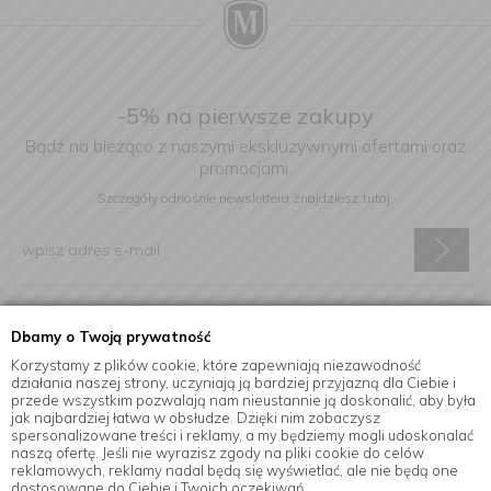
-5% na pierwsze zakupy
Bądź na bieżąco z naszymi ekskluzywnymi ofertami oraz
promocjami.
Szczegóły odnośnie newslettera
znajdziesz tutaj.
Wyrażam zgodę na otrzymywanie informacji handlowej drogą
Dbamy o Twoją prywatność
elektroniczną na podany adres e-mail.
Korzystamy z plików cookie, które zapewniają niezawodność
działania naszej strony, uczyniają ją bardziej przyjazną dla Ciebie i
przede wszystkim pozwalają nam nieustannie ją doskonalić, aby była
jak najbardziej łatwa w obsłudze. Dzięki nim zobaczysz
Informacje
spersonalizowane treści i reklamy, a my będziemy mogli udoskonalać
naszą ofertę. Jeśli nie wyrazisz zgody na pliki cookie do celów
reklamowych, reklamy nadal będą się wyświetlać, ale nie będą one
dostosowane do Ciebie i Twoich oczekiwań.