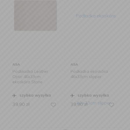
ASA
ASA
ther
Podładka ekoskóra
Podkładka Leather
46x33cm slipper
Optic Rough 46x33cm
e
ekoskóra czarna
syłka
szybka wysyłka
szybka wysyłka
39,90
zł
39,90
zł