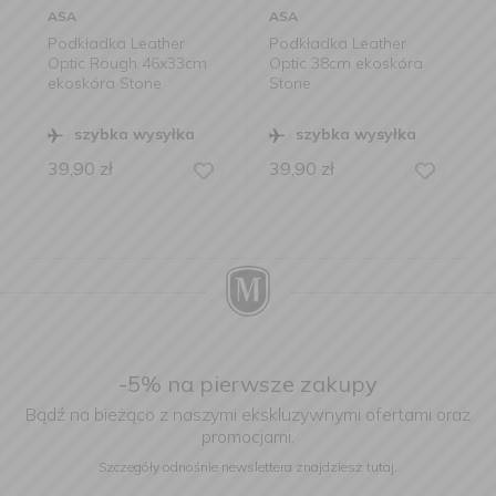
ASA
ASA
her
Podkładka Leather
Podkładka Leather
x33cm
Optic 38cm ekoskóra
Optic 49,5x33cm
Stone
owalna ekoskóra
czarna
yłka
szybka wysyłka
szybka wysyłka
39,90
zł
39,90
zł
-5% na pierwsze zakupy
Bądź na bieżąco z naszymi ekskluzywnymi ofertami oraz
promocjami.
Szczegóły odnośnie newslettera
znajdziesz tutaj.