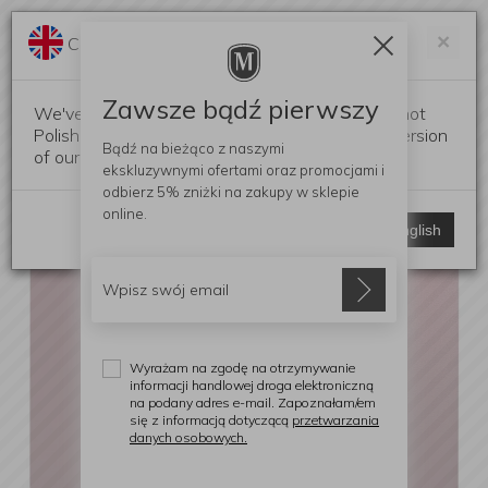
Darmowa dostawa od 299 zł
Zam
×
Change language?
0
0
Zawsze bądź pierwszy
We've detected that your browser language is not
Polish. Would you like to switch to the English version
Bądź na bieżąco z naszymi
of our website?
ekskluzywnymi ofertami
oraz promocjami i
odbierz
5% zniżki
na zakupy w sklepie
online.
Stay here
Switch to English
Wyrażam na zgodę na otrzymywanie
informacji handlowej droga elektroniczną
na podany adres e-mail. Zapoznałam/em
się z informacją dotyczącą
przetwarzania
danych osobowych.