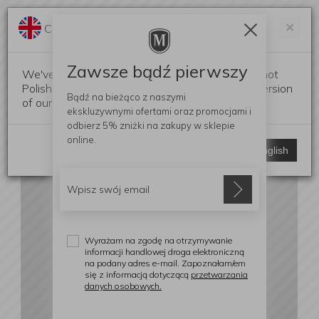
Darmowa dostawa od 299 zł
Zam
×
Change language?
0
0
Zawsze bądź pierwszy
We've detected that your browser language is not
Polish. Would you like to switch to the English version
Bądź na bieżąco z naszymi
of our website?
ekskluzywnymi ofertami
oraz promocjami i
odbierz
5% zniżki
na zakupy w sklepie
online.
Stay here
Switch to English
Wyrażam na zgodę na otrzymywanie
informacji handlowej droga elektroniczną
na podany adres e-mail. Zapoznałam/em
się z informacją dotyczącą
przetwarzania
danych osobowych.