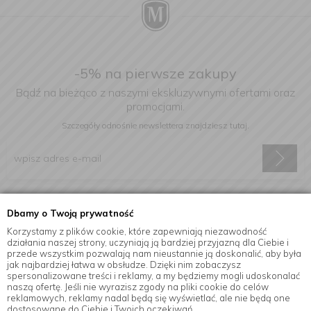
-5% na pierwsze zakupy
Bądź na bieżąco z naszymi ekskluzywnymi ofertami oraz
promocjami.
Szczegóły odnośnie newslettera
znajdziesz tutaj.
Wyrażam zgodę na otrzymywanie informacji handlowej drogą
Dbamy o Twoją prywatność
elektroniczną na podany adres e-mail.
Korzystamy z plików cookie, które zapewniają niezawodność
działania naszej strony, uczyniają ją bardziej przyjazną dla Ciebie i
przede wszystkim pozwalają nam nieustannie ją doskonalić, aby była
jak najbardziej łatwa w obsłudze. Dzięki nim zobaczysz
Informacje
spersonalizowane treści i reklamy, a my będziemy mogli udoskonalać
naszą ofertę. Jeśli nie wyrazisz zgody na pliki cookie do celów
reklamowych, reklamy nadal będą się wyświetlać, ale nie będą one
dostosowane do Ciebie i Twoich oczekiwań.