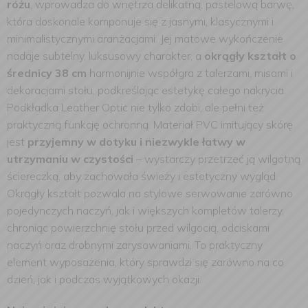
różu
, wprowadza do wnętrza delikatną, pastelową barwę,
która doskonale komponuje się z jasnymi, klasycznymi i
minimalistycznymi aranżacjami. Jej matowe wykończenie
nadaje subtelny, luksusowy charakter, a
okrągły kształt o
średnicy 38 cm
harmonijnie współgra z talerzami, misami i
dekoracjami stołu, podkreślając estetykę całego nakrycia.
Podkładka Leather Optic nie tylko zdobi, ale pełni też
praktyczną funkcję ochronną. Materiał PVC imitujący skórę
jest
przyjemny w dotyku i niezwykle łatwy w
utrzymaniu w czystości
– wystarczy przetrzeć ją wilgotną
ściereczką, aby zachowała świeży i estetyczny wygląd.
Okrągły kształt pozwala na stylowe serwowanie zarówno
pojedynczych naczyń, jak i większych kompletów talerzy,
chroniąc powierzchnię stołu przed wilgocią, odciskami
naczyń oraz drobnymi zarysowaniami. To praktyczny
element wyposażenia, który sprawdzi się zarówno na co
dzień, jak i podczas wyjątkowych okazji.