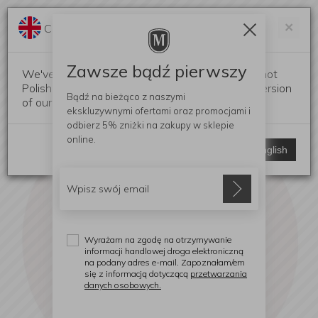
Darmowa dostawa od 299 zł
Zam
×
Change language?
0
0
Zawsze bądź pierwszy
We've detected that your browser language is not
Polish. Would you like to switch to the English version
Bądź na bieżąco z naszymi
of our website?
ekskluzywnymi ofertami
oraz promocjami i
odbierz
5% zniżki
na zakupy w sklepie
online.
Stay here
Switch to English
Wyrażam na zgodę na otrzymywanie
informacji handlowej droga elektroniczną
na podany adres e-mail. Zapoznałam/em
się z informacją dotyczącą
przetwarzania
danych osobowych.