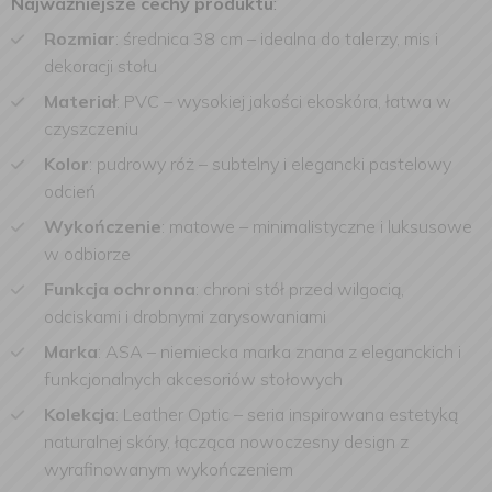
Najważniejsze cechy produktu
:
Rozmiar
: średnica 38 cm – idealna do talerzy, mis i
dekoracji stołu
Materiał
: PVC – wysokiej jakości ekoskóra, łatwa w
czyszczeniu
Kolor
: pudrowy róż – subtelny i elegancki pastelowy
odcień
Wykończenie
: matowe – minimalistyczne i luksusowe
w odbiorze
Funkcja ochronna
: chroni stół przed wilgocią,
odciskami i drobnymi zarysowaniami
Marka
: ASA – niemiecka marka znana z eleganckich i
funkcjonalnych akcesoriów stołowych
Kolekcja
: Leather Optic – seria inspirowana estetyką
naturalnej skóry, łącząca nowoczesny design z
wyrafinowanym wykończeniem