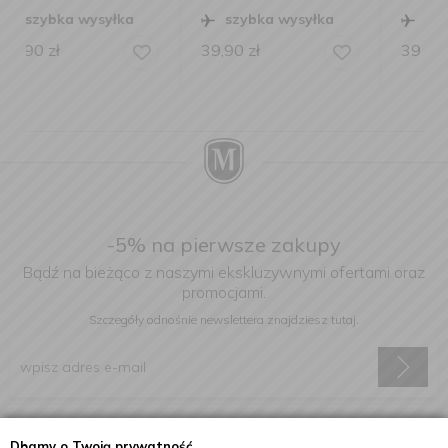
szybka wysyłka
szybka wysyłka
39,90
zł
39,90
zł
-5% na pierwsze zakupy
Bądź na bieżąco z naszymi ekskluzywnymi ofertami oraz
promocjami.
Szczegóły odnośnie newslettera
znajdziesz tutaj.
Wyrażam zgodę na otrzymywanie informacji handlowej drogą
Dbamy o Twoją prywatność