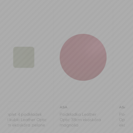
ASA
ASA
Podkładka Leather
Podkładka Leather
ic
Optic 38cm ekoskóra
Optic 46x33cm
e
magnolia
ekoskóra granatowa