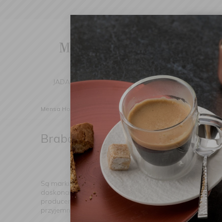
Cha
We've d
switch 
JADALNIA
KUCHNIA
DOM
DEK
Mensa Home
Producenci
Brabantia
Brabantia
(Znaleziono produktów: 86)
Są marki, które w subtelny sposób odmieniają nasze codzi
doskonałym wykonaniu i… cichym luksusie, który wpro
producent, ale filozofia życia – celebracja detalu, w
przyjemnym doświadczeniem.