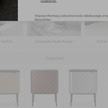
osobowych.
Więcej informacji odnośnie kodu rabatowego zna
Newsletter.
 kuchni
Akcesoria łazienkowe
Kosze
Czytaj dalej