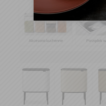
Akcesoria kuchenne
Porządek w