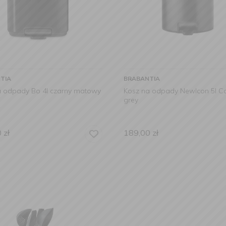
TIA
BRABANTIA
a odpady Bo 4l czarny matowy
Kosz na odpady NewIcon 5l Co
grey
0
zł
189,00
zł