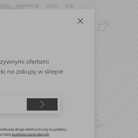
ANDS
INSPIRACJE
BLOG
B2B
Zamknij
×
0
Zaloguj się
ke to
OMOCJE
uzywnymi ofertami
English
ki
na zakupy w sklepie
wych barw, bo ich siła tkwi w przemyślanej formie,
mu.
Brabantia
to właśnie taka marka. To nie tylko
e nawet wynoszenie śmieci może stać się zaskakująco
ndlowej droga elektroniczną na podany
tyczącą
przetwarzania danych