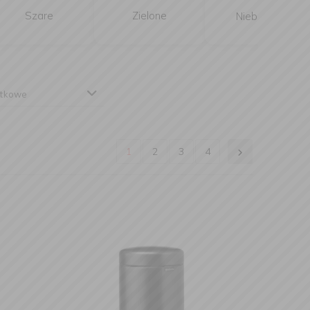
Szare
Zielone
Niebieskie
tkowe
1
2
3
4