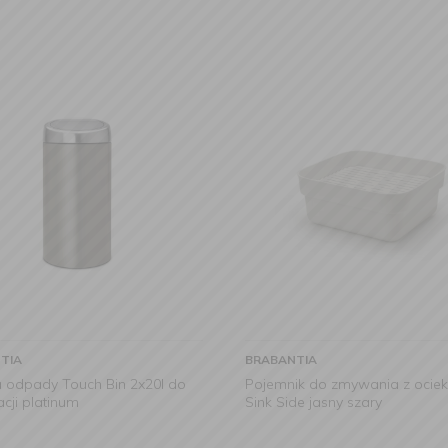
TIA
BRABANTIA
a odpady Touch Bin 2x20l do
Pojemnik do zmywania z ocie
cji platinum
Sink Side jasny szary