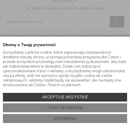
promocjami.
Szczegóły odnośnie newslettera
znajdziesz tutaj.
Wyrażam zgodę na otrzymywanie informacji handlowej drogą
Dbamy o Twoją prywatność
elektroniczną na podany adres e-mail.
Korzystamy z plików cookie, które zapewniają niezawodność
działania naszej strony, uczyniają ją bardziej przyjazną dla Ciebie i
przede wszystkim pozwalają nam nieustannie ją doskonalić, aby była
jak najbardziej łatwa w obsłudze. Dzięki nim zobaczysz
Informacje
spersonalizowane treści i reklamy, a my będziemy mogli udoskonalać
naszą ofertę. Jeśli nie wyrazisz zgody na pliki cookie do celów
reklamowych, reklamy nadal będą się wyświetlać, ale nie będą one
dostosowane do Ciebie i Twoich oczekiwań.
© Copyright by
MensaHome.eu
| 2026 All Rights Reserved.
AKCEPTUJĘ WSZYSTKIE
Akcesoria kuchenne w sklepie internetowym MensaHome.eu
TYLKO WYMAGANE
Projekt i oprogramowanie sklepu:
ebexo
USTAWIENIA