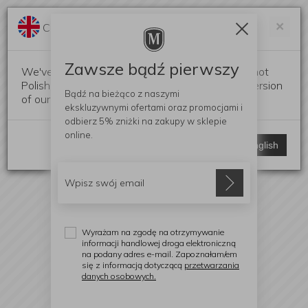
Darmowa dostawa od 299 zł
Zam
×
Change language?
0
0
Zawsze bądź pierwszy
We've detected that your browser language is not
Polish. Would you like to switch to the English version
Bądź na bieżąco z naszymi
of our website?
ekskluzywnymi ofertami
oraz promocjami i
odbierz
5% zniżki
na zakupy w sklepie
online.
Stay here
Switch to English
Wyrażam na zgodę na otrzymywanie
informacji handlowej droga elektroniczną
na podany adres e-mail. Zapoznałam/em
się z informacją dotyczącą
przetwarzania
danych osobowych.