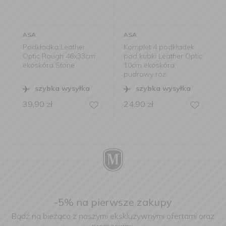
ASA
ASA
ather
Komplet 4 podkładek
Podkładka Leather
 46x33cm
pod kubki Leather Optic
Optic 46x33cm
ne
10cm ekoskóra
ekoskóra biała
pudrowy róż
ysyłka
szybka wysyłka
szybka wysyłka
24,90
zł
39,90
zł
-5% na pierwsze zakupy
Bądź na bieżąco z naszymi ekskluzywnymi ofertami oraz