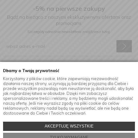
-5% na pierwsze zakupy
Bądź na bieżąco z naszymi ekskluzywnymi ofertami oraz
promocjami.
Szczegóły odnośnie newslettera
znajdziesz tutaj.
Wyrażam zgodę na otrzymywanie informacji handlowej drogą
Dbamy o Twoją prywatność
elektroniczną na podany adres e-mail.
Korzystamy z plików cookie, które zapewniają niezawodność
działania naszej strony, uczyniają ją bardziej przyjazną dla Ciebie i
przede wszystkim pozwalają nam nieustannie ją doskonalić, aby była
jak najbardziej łatwa w obsłudze. Dzięki nim zobaczysz
Informacje
spersonalizowane treści i reklamy, a my będziemy mogli udoskonalać
naszą ofertę. Jeśli nie wyrazisz zgody na pliki cookie do celów
reklamowych, reklamy nadal będą się wyświetlać, ale nie będą one
dostosowane do Ciebie i Twoich oczekiwań.
© Copyright by
MensaHome.eu
| 2026 All Rights Reserved.
AKCEPTUJĘ WSZYSTKIE
Akcesoria kuchenne w sklepie internetowym MensaHome.eu
TYLKO WYMAGANE