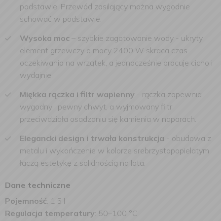
podstawie. Przewód zasilający można wygodnie
schować w podstawie.
Wysoka moc
– szybkie zagotowanie wody - ukryty
element grzewczy o mocy 2400 W skraca czas
oczekiwania na wrzątek, a jednocześnie pracuje cicho i
wydajnie.
Miękka rączka i filtr wapienny
- rączka zapewnia
wygodny i pewny chwyt, a wyjmowany filtr
przeciwdziała osadzaniu się kamienia w naparach.
Elegancki design i trwała konstrukcja
- obudowa z
metalu i wykończenie w kolorze srebrzystopopielatym
łączą estetykę z solidnością na lata.
Dane techniczne
Pojemność
: 1,5 l
Regulacja temperatury
: 50–100 °C