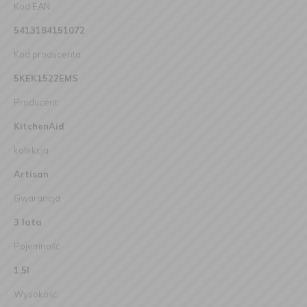
Kod EAN
5413184151072
Kod producenta
5KEK1522EMS
Producent
KitchenAid
kolekcja
Artisan
Gwarancja
3 lata
Pojemność
1,5l
Wysokość