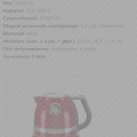
Moc
: 2400 W
Napięcie
: 220–240 V
Częstotliwość
: 50/60 Hz
Długość przewodu zasilającego
: 1 m (ze schowkiem)
Materiał
: metal
Wymiary (wys. × szer. × głęb.)
: 21,8 × 26,3 × 21 cm
Filtr antywapienny
: wyjmowany, z siatką
Gwarancja: 3 lata