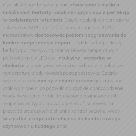
Czajnik Artisan to rozwiązanie
stworzone z myślą o
miłośnikach herbaty i osób ceniących sobie perfekcję
w codziennych rytuałach
. Dzięki regulacji temperatury w
zakresie od 50°C do 100°C (w odstępach co 10°C),
możesz łatwo
dostosować poziom podgrzewania do
konkretnego rodzaju naparu
– od delikatnej zielonej
herbaty po intensywną czarną. Suwak temperatury z
podświetleniem LED jest
intuicyjny i wygodny w
obsłudze
, a analogowy wskaźnik na korpusie pokazuje
temperaturę wody również poza podstawką. Czajnik
wyposażono w
mocny element grzewczy
ukryty pod
stalowym dnem, co pozwala na szybkie doprowadzenie
wody do wrzenia. Model ten posiada wyjmowany filtr
wapienny, antypoślizgową bazę 360°, schowek na
przewód oraz czytelne okienko kontroli poziomu wody –
wszystko, czego potrzebujesz do komfortowego
użytkowania każdego dnia
.