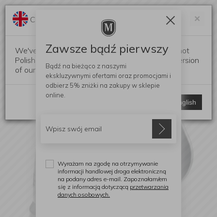
Darmowa dostawa od 299 zł
Zam
×
Change language?
0
0
Zawsze bądź pierwszy
We've detected that your browser language is not
Polish. Would you like to switch to the English version
Bądź na bieżąco z naszymi
of our website?
ekskluzywnymi ofertami
oraz promocjami i
odbierz
5% zniżki
na zakupy w sklepie
online.
Stay here
Switch to English
Wyrażam na zgodę na otrzymywanie
informacji handlowej droga elektroniczną
na podany adres e-mail. Zapoznałam/em
się z informacją dotyczącą
przetwarzania
danych osobowych.