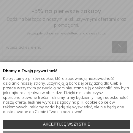
-5% na pierwsze zakupy
Bądź na bieżąco z naszymi ekskluzywnymi ofertami oraz
promocjami.
Szczegóły odnośnie newslettera
znajdziesz tutaj.
Wyrażam zgodę na otrzymywanie informacji handlowej drogą
Dbamy o Twoją prywatność
elektroniczną na podany adres e-mail.
Korzystamy z plików cookie, które zapewniają niezawodność
działania naszej strony, uczyniają ją bardziej przyjazną dla Ciebie i
przede wszystkim pozwalają nam nieustannie ją doskonalić, aby była
jak najbardziej łatwa w obsłudze. Dzięki nim zobaczysz
Informacje
spersonalizowane treści i reklamy, a my będziemy mogli udoskonalać
naszą ofertę. Jeśli nie wyrazisz zgody na pliki cookie do celów
reklamowych, reklamy nadal będą się wyświetlać, ale nie będą one
dostosowane do Ciebie i Twoich oczekiwań.
© Copyright by
MensaHome.eu
| 2026 All Rights Reserved.
AKCEPTUJĘ WSZYSTKIE
Akcesoria kuchenne w sklepie internetowym MensaHome.eu