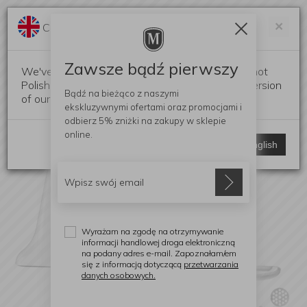
Darmowa dostawa od 299 zł
Zam
×
Change language?
0
0
Zawsze bądź pierwszy
We've detected that your browser language is not
Polish. Would you like to switch to the English version
Bądź na bieżąco z naszymi
of our website?
ekskluzywnymi ofertami
oraz promocjami i
odbierz
5% zniżki
na zakupy w sklepie
online.
Stay here
Switch to English
Wyrażam na zgodę na otrzymywanie
informacji handlowej droga elektroniczną
na podany adres e-mail. Zapoznałam/em
się z informacją dotyczącą
przetwarzania
danych osobowych.