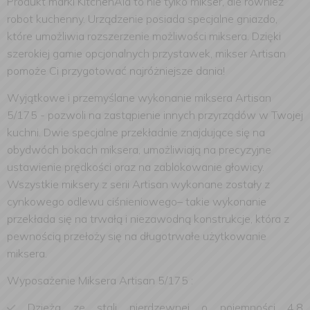
Produkt marki KitchenAid to nie tylko mikser, ale również
robot kuchenny. Urządzenie posiada specjalne gniazdo,
które umożliwia rozszerzenie możliwości miksera. Dzięki
szerokiej gamie opcjonalnych przystawek, mikser Artisan
pomoże Ci przygotować najróżniejsze dania!
Wyjątkowe i przemyślane wykonanie miksera Artisan
5/175 - pozwoli na zastąpienie innych przyrządów w Twojej
kuchni. Dwie specjalne przekładnie znajdujące się na
obydwóch bokach miksera, umożliwiają na precyzyjne
ustawienie prędkości oraz na zablokowanie głowicy.
Wszystkie miksery z serii Artisan wykonane zostały z
cynkowego odlewu ciśnieniowego– takie wykonanie
przekłada się na trwałą i niezawodną konstrukcje, która z
pewnością przełoży się na długotrwałe użytkowanie
miksera.
Wyposażenie Miksera Artisan 5/175 :
Dzieża ze stali nierdzewnej o pojemności 4.8