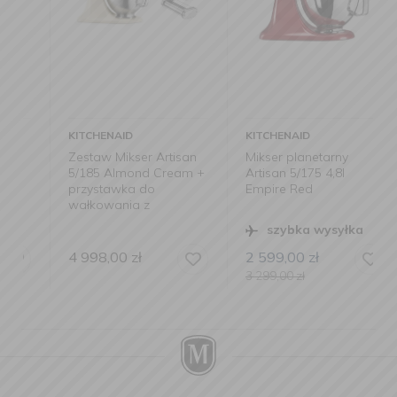
KITCHENAID
KITCHENAID
Zestaw Mikser Artisan
Mikser planetarny
5/185 Almond Cream +
Artisan 5/175 4,8l
przystawka do
Empire Red
wałkowania z
wykrojnikami do
szybka wysyłka
makaronu
4 998,00
zł
2 599,00
zł
3 299,00
zł