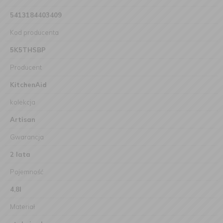
5413184403409
Kod producenta
5K5THSBP
Producent
KitchenAid
kolekcja
Artisan
Gwarancja
2 lata
Pojemność
4,8l
Materiał