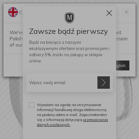
Darmowa dostawa od 299 zł
Zam
×
Change language?
0
0
Zawsze bądź pierwszy
We've detected that your browser language is not
Polish. Would you like to switch to the English version
Bądź na bieżąco z naszymi
of our website?
ekskluzywnymi ofertami
oraz promocjami i
odbierz
5% zniżki
na zakupy w sklepie
online.
Stay here
Switch to English
Wyrażam na zgodę na otrzymywanie
informacji handlowej droga elektroniczną
na podany adres e-mail. Zapoznałam/em
się z informacją dotyczącą
przetwarzania
danych osobowych.