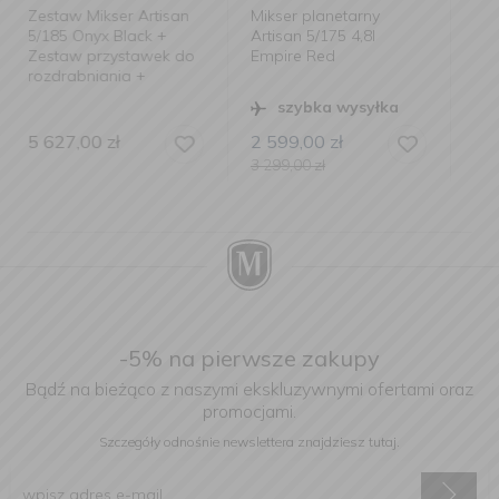
n
Mikser planetarny
Zestaw mikser Artisan
Artisan 5/175 4,8l
5/175 Almond Cream +
do
Empire Red
przystawka do tarcia i
szatkowania
szybka wysyłka
2 599,00
zł
4 678,00
zł
3 299,00
zł
-5% na pierwsze zakupy
Bądź na bieżąco z naszymi ekskluzywnymi ofertami oraz
promocjami.
Szczegóły odnośnie newslettera
znajdziesz tutaj.