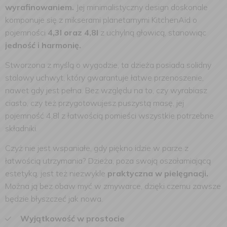
wyrafinowaniem.
Jej minimalistyczny design doskonale
komponuje się z mikserami planetarnymi KitchenAid o
pojemności
4,3l oraz 4,8l
z uchylną głowicą, stanowiąc
jedność i harmonię.
Stworzona z myślą o wygodzie, ta dzieża posiada solidny
stalowy uchwyt, który gwarantuje łatwe przenoszenie,
nawet gdy jest pełna. Bez względu na to, czy wyrabiasz
ciasto, czy też przygotowujesz puszystą masę, jej
pojemność 4,8l z łatwością pomieści wszystkie potrzebne
składniki.
Czyż nie jest wspaniałe, gdy piękno idzie w parze z
łatwością utrzymania? Dzieża, poza swoją oszałamiającą
estetyką, jest też niezwykle
praktyczna w pielęgnacji.
Można ją bez obaw myć w zmywarce, dzięki czemu zawsze
będzie błyszczeć jak nowa.
Wyjątkowość w prostocie