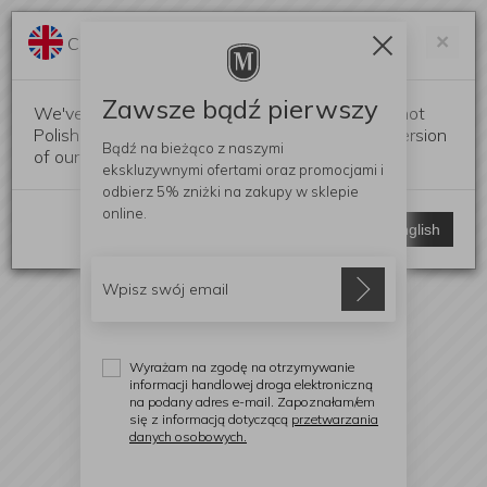
Darmowa dostawa od 299 zł
Zam
×
Change language?
0
0
Zawsze bądź pierwszy
We've detected that your browser language is not
Polish. Would you like to switch to the English version
Bądź na bieżąco z naszymi
of our website?
ekskluzywnymi ofertami
oraz promocjami i
odbierz
5% zniżki
na zakupy w sklepie
online.
Stay here
Switch to English
Wyrażam na zgodę na otrzymywanie
informacji handlowej droga elektroniczną
na podany adres e-mail. Zapoznałam/em
się z informacją dotyczącą
przetwarzania
danych osobowych.