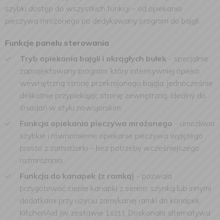
szybki dostęp do wszystkich funkcji – od opiekania
pieczywa mrożonego po dedykowany program do bajgli.
Funkcje panelu sterowania
Tryb opiekania bajgli i okrągłych bułek
-
specjalnie
zaprojektowany program, który intensywniej opieka
wewnętrzną stronę przekrojonego bajgla, jednocześnie
delikatnie przypiekając stronę zewnętrzną. Idealny do
śniadań w stylu nowojorskim.
Funkcja opiekania pieczywa mrożonego
-
umożliwia
szybkie i równomierne opiekanie pieczywa wyjętego
prosto z zamrażarki – bez potrzeby wcześniejszego
rozmrażania.
Funkcja do kanapek (z ramką)
-
pozwala
przygotować ciepłe kanapki z serem, szynką lub innymi
dodatkami przy użyciu zamykanej ramki do kanapek
KitchenAid (w zestawie 1szt.). Doskonała alternatywa