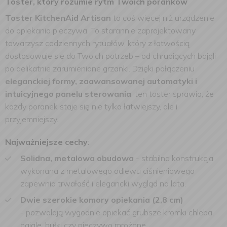
Toster, który rozumie rytm Twoich poranków
Toster KitchenAid Artisan
to coś więcej niż urządzenie
do opiekania pieczywa. To starannie zaprojektowany
towarzysz codziennych rytuałów, który z łatwością
dostosowuje się do Twoich potrzeb – od chrupiących bajgli
po delikatnie zarumienione grzanki. Dzięki połączeniu
eleganckiej formy, zaawansowanej automatyki i
intuicyjnego panelu sterowania
, ten toster sprawia, że
każdy poranek staje się nie tylko łatwiejszy, ale i
przyjemniejszy.
Najważniejsze cechy
:
Solidna, metalowa obudowa
- stabilna konstrukcja
wykonana z metalowego odlewu ciśnieniowego
zapewnia trwałość i elegancki wygląd na lata.
Dwie szerokie komory opiekania (2,8 cm)
-
pozwalają wygodnie opiekać grubsze kromki chleba,
bajgle, bułki czy pieczywo mrożone.