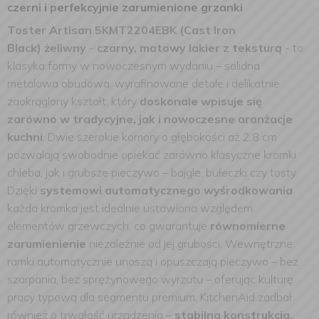
czerni i perfekcyjnie zarumienione grzanki
Toster Artisan 5KMT2204EBK (Cast Iron
Black)
żeliwny
-
czarny, matowy lakier z teksturą
-
to
klasyka formy w nowoczesnym wydaniu – solidna
metalowa obudowa, wyrafinowane detale i delikatnie
zaokrąglony kształt, który
doskonale wpisuje się
zarówno w tradycyjne, jak i nowoczesne aranżacje
kuchni
. Dwie szerokie komory o głębokości aż 2,8 cm
pozwalają swobodnie opiekać zarówno klasyczne kromki
chleba, jak i grubsze pieczywo – bajgle, bułeczki czy tosty.
Dzięki
systemowi automatycznego wyśrodkowania
każda kromka jest idealnie ustawiona względem
elementów grzewczych, co gwarantuje
równomierne
zarumienienie
niezależnie od jej grubości. Wewnętrzne
ramki automatycznie unoszą i opuszczają pieczywo – bez
szarpania, bez sprężynowego wyrzutu – oferując kulturę
pracy typową dla segmentu premium. KitchenAid zadbał
również o trwałość urządzenia –
stabilna konstrukcja,