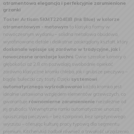
atramentowa elegancja i perfekcyjnie zarumienione
grzanki
Toster Artisan
5KMT2204EIB
(Ink Blue)
w kolorze
atramentowym - matowym
to klasyka formy w
nowoczesnym wydaniu – solidna metalowa obudowa,
wyrafinowane detale i delikatnie zaokrąglony kształt, który
doskonale wpisuje się zarówno w tradycyjne, jak i
nowoczesne aranżacje kuchni
. Dwie szerokie komory o
głębokości aż 2,8 cm pozwalają swobodnie opiekać
zarówno klasyczne kromki chleba, jak i grubsze pieczywo –
bajgle, bułeczki czy tosty. Dzięki
systemowi
automatycznego wyśrodkowania
każda kromka jest
idealnie ustawiona względem elementów grzewczych, co
gwarantuje
równomierne zarumienienie
niezależnie od
jej grubości. Wewnętrzne ramki automatycznie unoszą i
opuszczają pieczywo – bez szarpania, bez sprężynowego
wyrzutu – oferując kulturę pracy typową dla segmentu
premium. KitchenAid zadbał również o trwałość urządzenia