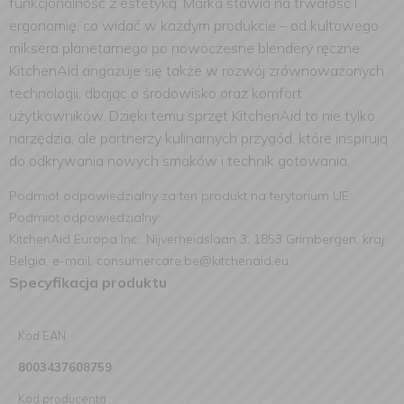
funkcjonalność z estetyką. Marka stawia na trwałość i
ergonomię, co widać w każdym produkcie – od kultowego
miksera planetarnego po nowoczesne blendery ręczne.
KitchenAid angażuje się także w rozwój zrównoważonych
technologii, dbając o środowisko oraz komfort
użytkowników. Dzięki temu sprzęt KitchenAid to nie tylko
narzędzia, ale partnerzy kulinarnych przygód, które inspirują
do odkrywania nowych smaków i technik gotowania.
Podmiot odpowiedzialny za ten produkt na terytorium UE:
Podmiot odpowiedzialny:
KitchenAid Europa Inc., Nijverheidslaan 3, 1853 Grimbergen, kraj:
Belgia, e-mail: consumercare.be@kitchenaid.eu
Specyfikacja produktu
Kod EAN
8003437608759
Kod producenta