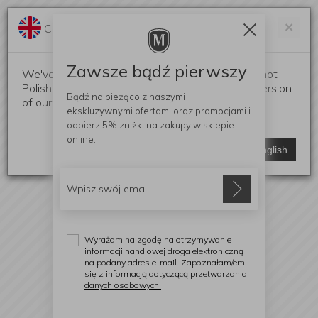
Darmowa dostawa od 299 zł
Zam
×
Change language?
0
0
Zawsze bądź pierwszy
We've detected that your browser language is not
Polish. Would you like to switch to the English version
Bądź na bieżąco z naszymi
of our website?
ekskluzywnymi ofertami
oraz promocjami i
odbierz
5% zniżki
na zakupy w sklepie
online.
Stay here
Switch to English
Wyrażam na zgodę na otrzymywanie
informacji handlowej droga elektroniczną
na podany adres e-mail. Zapoznałam/em
się z informacją dotyczącą
przetwarzania
danych osobowych.