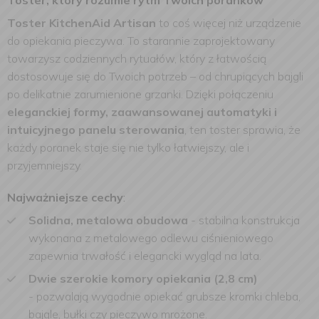
Toster, który rozumie rytm Twoich poranków
Toster KitchenAid Artisan
to coś więcej niż urządzenie
do opiekania pieczywa. To starannie zaprojektowany
towarzysz codziennych rytuałów, który z łatwością
dostosowuje się do Twoich potrzeb – od chrupiących bajgli
po delikatnie zarumienione grzanki. Dzięki połączeniu
eleganckiej formy, zaawansowanej automatyki i
intuicyjnego panelu sterowania
, ten toster sprawia, że
każdy poranek staje się nie tylko łatwiejszy, ale i
przyjemniejszy.
Najważniejsze cechy
:
Solidna, metalowa obudowa
- stabilna konstrukcja
wykonana z metalowego odlewu ciśnieniowego
zapewnia trwałość i elegancki wygląd na lata.
Dwie szerokie komory opiekania (2,8 cm)
-
pozwalają wygodnie opiekać grubsze kromki chleba,
bajgle, bułki czy pieczywo mrożone.