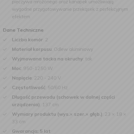
pieczywa mrożonego oraz kanapek umożliwiają
wygodne przygotowywanie przekąsek z perfekcyjnym
efektem.
Dane Techniczne
Liczba komór
:
2
Materiał korpusu
:
Odlew aluminiowy
Wyjmowana tacka na okruchy
:
tak
Moc
:
950-1250 W
Napięcie
:
220 - 240 V
Częstotliwość
:
50/60 Hz
Długość przewodu (schowek w dolnej części
urządzenia)
:
137 cm
Wymiary produktu (wys.× szer.× głęb.)
:
23 × 18 ×
33 cm
Gwarancja:
5 lat