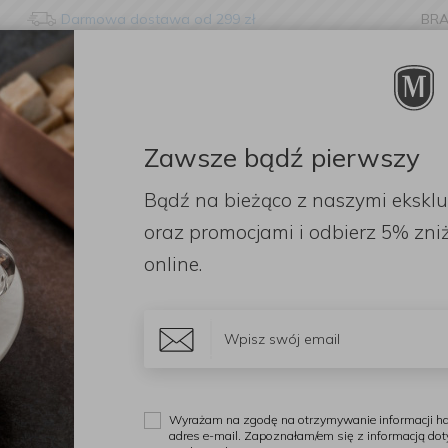
Darmowa dostawa od 299 zł
BR
nge language?
etected that your browser language is not Polish. Would you li
to the English version of our website?
Zawsze bądź pierwszy
ORACJE
ZAPACHY
DODATKI
OGRÓD
PR
Bądź na bieżąco z naszymi ekskl
Stay here
Switch to 
kserów z przystawkami
Zestaw Mikser planetarny Artisan 5/175 Contou
oraz promocjami i odbierz
5% zniż
online.
K
Z
A
z
r
Wyrażam na zgodę na otrzymywanie informacji ha
adres e-mail. Zapoznałam/em się z informacją do