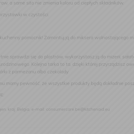
aw, a same sito nie zmienia koloru od ciepłych składników.
rzystawki w czystości.
, kuchenny pomocnik! Zamontuj ją do miksera wolnostojącego m
nie sprawdzi się do plastrów, wykorzystasz ją do mizerii, sał
odzinowego. Kolejna tarka to ta, dzięki której przyrządzisz 
iórki z parmezanu albo czekolady.
mu mamy pewność, że wszystkie produkty będą dokładnie pos
UE:
gen, kraj: Belgia, e-mail: consumercare.be@kitchenaid.eu