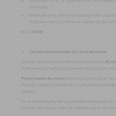
Mieszadło FLEX ze zgarniaczem, umożliwiając
zmywarki).
Dwufunkcyjną osłonę na dzieżę, która zapobi
ściągania osłony (osłona nie nadaje się do my
Moc:
300W
Zestaw przystawek do rozdrabniania
Zestaw akcesoriów do miksera planetarnego
Kitc
szatkowania. Dzięki przystawkom przygotujesz o
Przystawka do mięsa
jest przystosowana do wsz
różnego rodzaju składników. Przystawka będzie do
burgery.
W zestawie mamy dwa różne sitka wykonane ze stal
Produkt ten nie jest tylko do mielenia mięsa, ale r