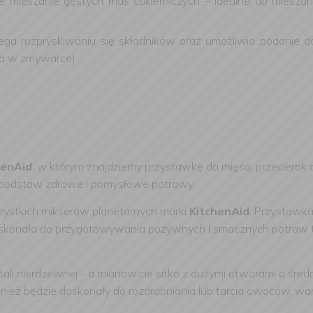
e mieszanie gęstych mas cukierniczych – idealne do miesza
ega rozpryskiwaniu się składników oraz umożliwia podanie 
cia w zmywarce).
henAid
, w którym znajdziemy przystawkę do mięsa, przecierak
d podstaw zdrowe i pomysłowe potrawy.
ystkich mikserów planetarnych marki
KitchenAid
. Przystawka
skonała do przygotowywania pożywnych i smacznych potraw tak
i nierdzewnej - a mianowicie sitko z dużymi otworami o śred
ównież będzie doskonały do rozdrabniania lub tarcia owoców, war