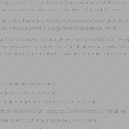
rzędzie obraca się w dzieży ruchem złożonym: wokół własnej o
ie pozostawia martwych przestrzeni na całej objętości dzieży.
również robot kuchenny. Urządzenie posiada specjalne gniazdo, k
kser Artisan pomoże Ci przygotować najróżniejsze dania!
 5/175 - pozwoli na zastąpienie innych przyrządów w Twojej k
yjne ustawienie prędkości oraz na zablokowanie głowicy. Wszy
przekłada się na trwałą i niezawodną konstrukcje, która z pe
ra (nadaje się do zmywarki).
ów (nadaje się do zmywarki).
w i majonezu (rózga nie nadaje się do zmywarki)
ch jak ciasto na chleb i pizzę czy ciasto drożdżowe (nadaje się
ianie przeróżnych mas (nadaje się do zmywarki).