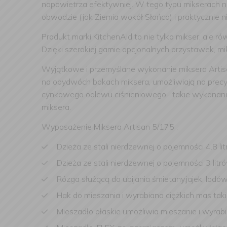
napowietrza efektywniej. W tego typu mikserach na
obwodzie (jak Ziemia wokół Słońca) i praktycznie n
Produkt marki KitchenAid to nie tylko mikser, ale 
Dzięki szerokiej gamie opcjonalnych przystawek, mi
Wyjątkowe i przemyślane wykonanie miksera Artisan
na obydwóch bokach miksera, umożliwiają na precyz
cynkowego odlewu ciśnieniowego– takie wykonanie 
miksera.
Wyposażenie Miksera Artisan 5/175 :
Dzieża ze stali nierdzewnej o pojemności 4.8 lit
Dzieża ze stali nierdzewnej o pojemności 3 litr
Rózga służącą do ubijania śmietany,jajek, lodó
Hak do mieszania i wyrabiana ciężkich mas taki
Mieszadło płaskie umożliwia mieszanie i wyrab