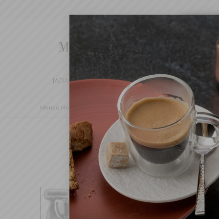
Cha
We've d
switch 
JADALNIA
KUCHNIA
DOM
DEK
Mensa Home
Kuchnia
Sprzęt elektryczny
Zestawy mi