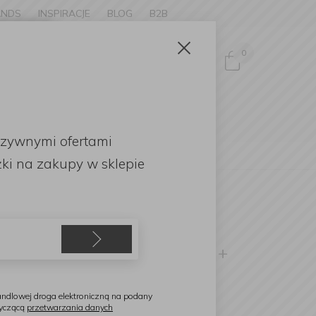
ANDS
INSPIRACJE
BLOG
B2B
Zamknij
×
0
Zaloguj się
ke to
OMOCJE
uzywnymi ofertami
English
r Silver + zestaw przystawek do rozdrabniania
ki
na zakupy w sklepie
itchenAid
estaw Mikser planetarny
rtisan 5/175 Contour Silver +
estaw przystawek do
ozdrabniania
ndlowej droga elektroniczną na podany
tyczącą
przetwarzania danych