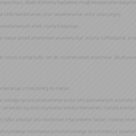
ychacz, dzięki któremu będziemy mogli bezpiecznie dopychać
 stali nierdzewnej i jest niesamowicie ostry i precyzyjny.
ierdzewnych sitek i noża krojącego.
te mięso przed zmieleniem powinno być mocno schłodzone, a n
arcia suchej bułki, ani do rozdrabniania orzechów. Skutkować
półpracuje z maszynką do mięsa.
óre zastąpi ręczne przecieranie przez sito gotowanych owoców 
ak sprawdzi się przy uzyskaniu bardzo klarownej i czystej kons
 tylko założyć sito stożkowe z łącznikiem, tackę i osłonę na 
ytrzymałego tworzywa przeznaczonego do kontaktu z żywnością