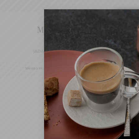
Cha
We've d
switch 
JADALNIA
KUCHNIA
DOM
DEK
Mensa Home
Nakrycie stołu
Zastawa stołowa
Kubki