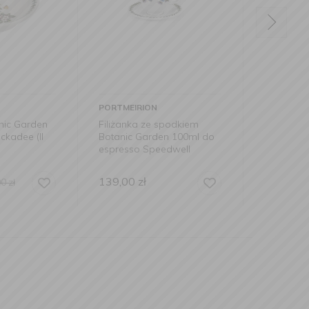
ON
PORTMEIRION
PORTM
ze spodkiem
Miseczka Botanic Garden
Filiż
arden 100ml do
15cm fiołek
Botan
Speedwell
herba
139,00
zł
179,