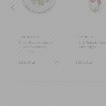
PORTMEIRION
PORTMEIRION
en
Kubek Botanic Garden
Filiżanka ze sp
320ml Poppy
Botanic Garden
kawy Harebell
139,00
zł
199,00
zł