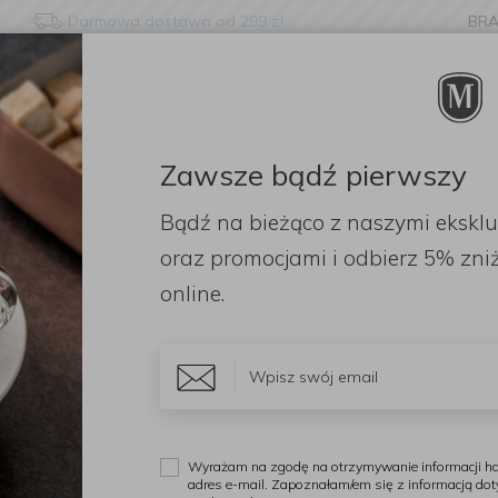
Darmowa dostawa od 299 zł
BR
nge language?
etected that your browser language is not Polish. Would you li
to the English version of our website?
Zawsze bądź pierwszy
ORACJE
ZAPACHY
DODATKI
OGRÓD
PR
Bądź na bieżąco z naszymi ekskl
Stay here
Switch to 
300-400ml
Kubek Botanic Garden 320ml Foxglove
oraz promocjami i odbierz
5% zniż
online.
P
K
F
Wyrażam na zgodę na otrzymywanie informacji ha
adres e-mail. Zapoznałam/em się z informacją do