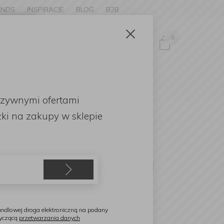
ANDS
INSPIRACJE
BLOG
B2B
Zamknij
×
0
Zaloguj się
ke to
OMOCJE
uzywnymi ofertami
English
ki
na zakupy w sklepie
ortmeirion
ubek Botanic Garden 320ml
oxglove
ndlowej droga elektroniczną na podany
tyczącą
przetwarzania danych