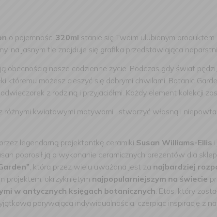
on
o pojemności
320ml
stanie się Twoim ulubionym produkte
ny, na jasnym tle znajduje się grafika przedstawiająca naparstn
 obecnością nasze codzienne życie. Podczas gdy świat pędzi, 
ęki któremu możesz cieszyć się dobrymi chwilami. Botanic Gard
dwieczorek z rodziną i przyjaciółmi. Każdy element kolekcji zo
z różnymi kwiatowymi motywami i stworzyć własną i niepowta
przez legendarną projektantkę ceramiki
Susan Williams-Ellis
i
Susan poprosił ją o wykonanie ceramicznych prezentów dla skle
Garden”
, która przez wielu uważana jest za
najbardziej roz
m projektem, okrzykniętym
najpopularniejszym na świecie
pr
nymi w antycznych księgach botanicznych
. Etos, który zost
jątkową porywającą indywidualnością, czerpiąc inspirację z nat