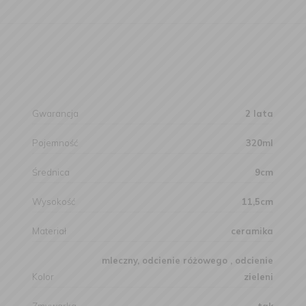
Gwarancja
2 lata
Pojemność
320ml
Średnica
9cm
Wysokość
11,5cm
Materiał
ceramika
mleczny, odcienie różowego , odcienie
Kolor
zieleni