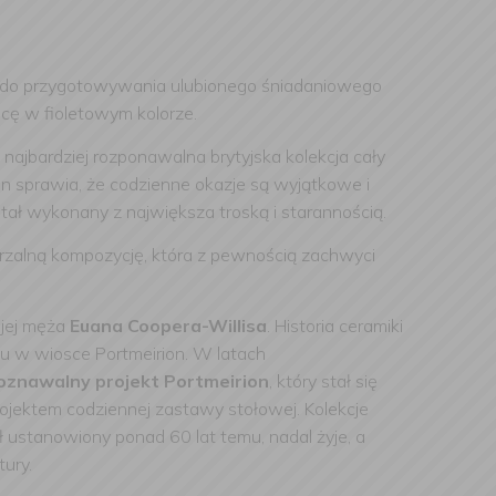
m do przygotowywania ulubionego śniadaniowego
icę w fioletowym kolorze.
najbardziej rozponawalna brytyjska kolekcja cały
en sprawia, że codzienne okazje są wyjątkowe i
stał wykonany z największa troską i starannością.
rzalną kompozycję, która z pewnością zachwyci
 jej męża
Euana Coopera-Willisa
. Historia ceramiki
pu w wiosce Portmeirion. W latach
poznawalny projekt Portmeirion
, który stał się
ojektem codziennej zastawy stołowej. Kolekcje
ał ustanowiony ponad 60 lat temu, nadal żyje, a
ury.