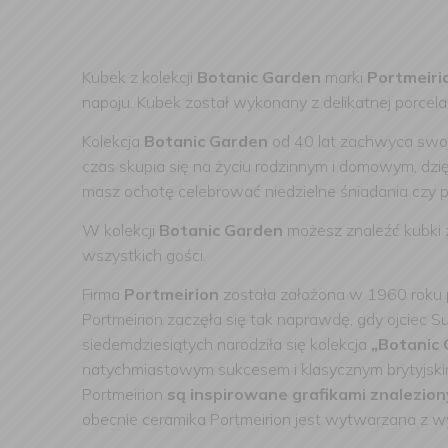
Kubek z kolekcji
Botanic Garden
marki
Portmeiri
napoju. Kubek został wykonany z delikatnej porcela
Kolekcja
Botanic Garden
od 40 lat zachwyca swoją
czas skupia się na życiu rodzinnym i domowym, dzi
masz ochotę celebrować niedzielne śniadania czy po
W kolekcji
Botanic Garden
możesz znaleźć kubki 
wszystkich gości.
Firma
Portmeirion
została założona w 1960 roku 
Portmeirion zaczęła się tak naprawdę, gdy ojciec 
siedemdziesiątych narodziła się kolekcja
„Botanic 
natychmiastowym sukcesem i klasycznym brytyjski
Portmeirion
są inspirowane grafikami znalezio
obecnie ceramika Portmeirion jest wytwarzana z wy