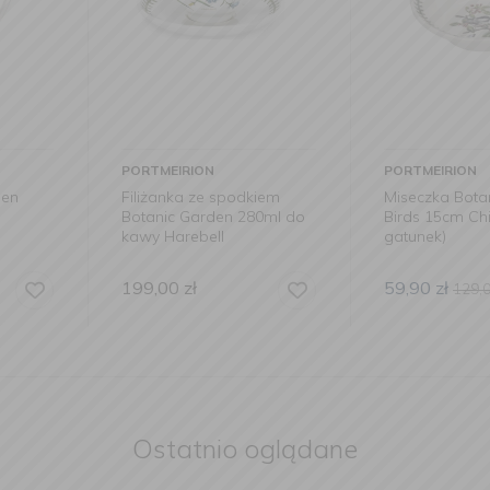
PORTMEIRION
PORTMEIRI
odkiem
Miseczka Botanic Garden
Filiżanka 
 280ml do
Birds 15cm Chickadee (II
Botanic G
gatunek)
espresso 
59,90
zł
139,00
zł
129,00
zł
Ostatnio oglądane