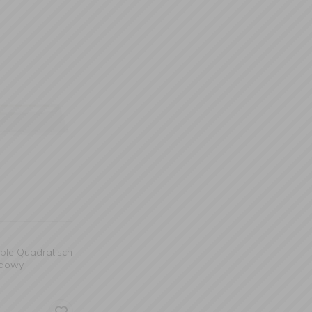
able Quadratisch
adowy