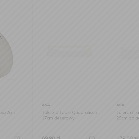
ASA
ASA
15x22cm
Talerz a'Table Quadratisch
Talerz a'T
17cm deserowy
29cm obi
69,90
zł
179,00
zł