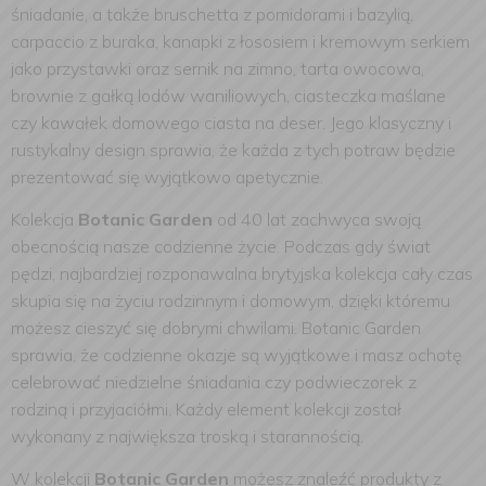
śniadanie, a także bruschetta z pomidorami i bazylią,
carpaccio z buraka, kanapki z łososiem i kremowym serkiem
jako przystawki oraz sernik na zimno, tarta owocowa,
brownie z gałką lodów waniliowych, ciasteczka maślane
czy kawałek domowego ciasta na deser. Jego klasyczny i
rustykalny design sprawia, że każda z tych potraw będzie
prezentować się wyjątkowo apetycznie.
Kolekcja
Botanic Garden
od 40 lat zachwyca swoją
obecnością nasze codzienne życie. Podczas gdy świat
pędzi, najbardziej rozponawalna brytyjska kolekcja cały czas
skupia się na życiu rodzinnym i domowym, dzięki któremu
możesz cieszyć się dobrymi chwilami. Botanic Garden
sprawia, że codzienne okazje są wyjątkowe i masz ochotę
celebrować niedzielne śniadania czy podwieczorek z
rodziną i przyjaciółmi. Każdy element kolekcji został
wykonany z największa troską i starannością.
W kolekcji
Botanic Garden
możesz znaleźć produkty z