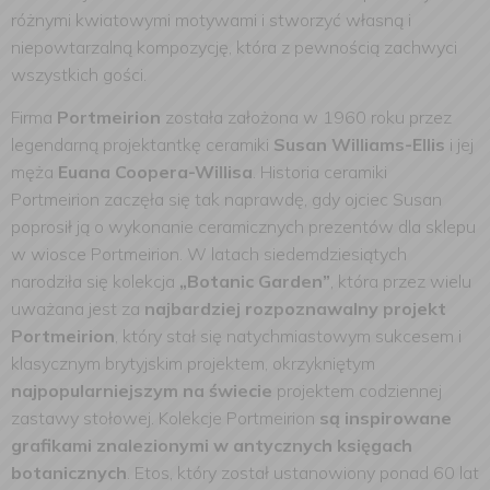
różnymi kwiatowymi motywami i stworzyć własną i
niepowtarzalną kompozycję, która z pewnością zachwyci
wszystkich gości.
Firma
Portmeirion
została założona w 1960 roku przez
legendarną projektantkę ceramiki
Susan Williams-Ellis
i jej
męża
Euana Coopera-Willisa
. Historia ceramiki
Portmeirion zaczęła się tak naprawdę, gdy ojciec Susan
poprosił ją o wykonanie ceramicznych prezentów dla sklepu
w wiosce Portmeirion. W latach siedemdziesiątych
narodziła się kolekcja
„Botanic Garden”
, która przez wielu
uważana jest za
najbardziej rozpoznawalny projekt
Portmeirion
, który stał się natychmiastowym sukcesem i
klasycznym brytyjskim projektem, okrzykniętym
najpopularniejszym na świecie
projektem codziennej
zastawy stołowej. Kolekcje Portmeirion
są inspirowane
grafikami znalezionymi w antycznych księgach
botanicznych
. Etos, który został ustanowiony ponad 60 lat