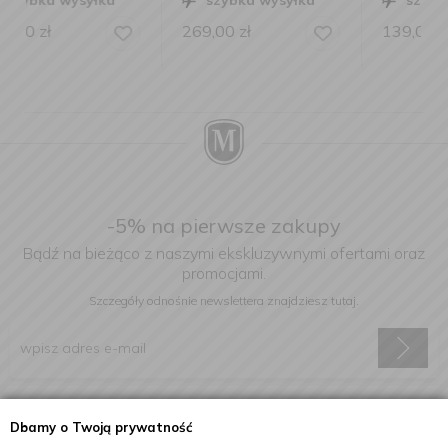
szybka wysyłka
szybka wysyłka
269,00
zł
139,00
zł
-5% na pierwsze zakupy
Bądź na bieżąco z naszymi ekskluzywnymi ofertami oraz
promocjami.
Szczegóły odnośnie newslettera
znajdziesz tutaj.
Wyrażam zgodę na otrzymywanie informacji handlowej drogą
Dbamy o Twoją prywatność
elektroniczną na podany adres e-mail.