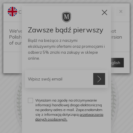
Darmowa dostawa od 299 zł
Zam
×
Change language?
0
0
Zawsze bądź pierwszy
We've detected that your browser language is not
Polish. Would you like to switch to the English version
Bądź na bieżąco z naszymi
of our website?
ekskluzywnymi ofertami
oraz promocjami i
odbierz
5% zniżki
na zakupy w sklepie
online.
Stay here
Switch to English
Wyrażam na zgodę na otrzymywanie
informacji handlowej droga elektroniczną
na podany adres e-mail. Zapoznałam/em
się z informacją dotyczącą
przetwarzania
danych osobowych.