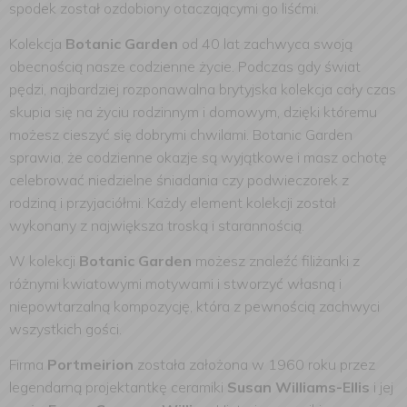
spodek został ozdobiony otaczającymi go liśćmi.
Kolekcja
Botanic Garden
od 40 lat zachwyca swoją
obecnością nasze codzienne życie. Podczas gdy świat
pędzi, najbardziej rozponawalna brytyjska kolekcja cały czas
skupia się na życiu rodzinnym i domowym, dzięki któremu
możesz cieszyć się dobrymi chwilami. Botanic Garden
sprawia, że codzienne okazje są wyjątkowe i masz ochotę
celebrować niedzielne śniadania czy podwieczorek z
rodziną i przyjaciółmi. Każdy element kolekcji został
wykonany z największa troską i starannością.
W kolekcji
Botanic Garden
możesz znaleźć filiżanki z
różnymi kwiatowymi motywami i stworzyć własną i
niepowtarzalną kompozycję, która z pewnością zachwyci
wszystkich gości.
Firma
Portmeirion
została założona w 1960 roku przez
legendarną projektantkę ceramiki
Susan Williams-Ellis
i jej