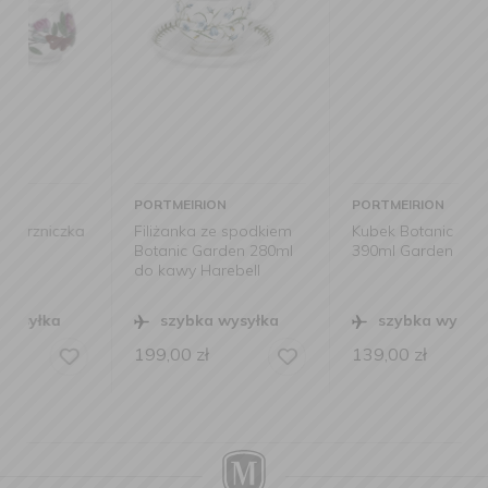
PORTMEIRION
PORTMEIRION
a
Filiżanka ze spodkiem
Kubek Botanic Garden
Botanic Garden 280ml
390ml Garden Lilac
do kawy Harebell
szybka wysyłka
szybka wysyłka
199,00
zł
139,00
zł