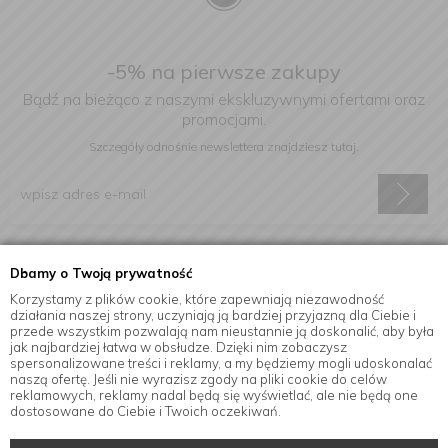
-5% na pierwsze zakupy
Bądź na bieżąco z naszymi ekskluzywnymi ofertami oraz
promocjami.
Szczegóły odnośnie newslettera
znajdziesz tutaj.
Wyrażam zgodę na otrzymywanie informacji handlowej drogą
Dbamy o Twoją prywatność
elektroniczną na podany adres e-mail.
Korzystamy z plików cookie, które zapewniają niezawodność
działania naszej strony, uczyniają ją bardziej przyjazną dla Ciebie i
przede wszystkim pozwalają nam nieustannie ją doskonalić, aby była
jak najbardziej łatwa w obsłudze. Dzięki nim zobaczysz
Informacje
spersonalizowane treści i reklamy, a my będziemy mogli udoskonalać
naszą ofertę. Jeśli nie wyrazisz zgody na pliki cookie do celów
reklamowych, reklamy nadal będą się wyświetlać, ale nie będą one
dostosowane do Ciebie i Twoich oczekiwań.
© Copyright by
MensaHome.eu
| 2026 All Rights Reserved.