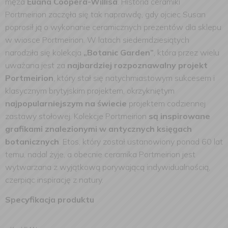
męża
Euana Coopera-Willisa
. Historia ceramiki
Portmeirion zaczęła się tak naprawdę, gdy ojciec Susan
poprosił ją o wykonanie ceramicznych prezentów dla sklepu
w wiosce Portmeirion. W latach siedemdziesiątych
narodziła się kolekcja
„Botanic Garden”
, która przez wielu
uważana jest za
najbardziej rozpoznawalny projekt
Portmeirion
, który stał się natychmiastowym sukcesem i
klasycznym brytyjskim projektem, okrzykniętym
najpopularniejszym na świecie
projektem codziennej
zastawy stołowej. Kolekcje Portmeirion
są inspirowane
grafikami znalezionymi w antycznych księgach
botanicznych
. Etos, który został ustanowiony ponad 60 lat
temu, nadal żyje, a obecnie ceramika Portmeirion jest
wytwarzana z wyjątkową porywającą indywidualnością,
czerpiąc inspirację z natury.
Specyfikacja produktu