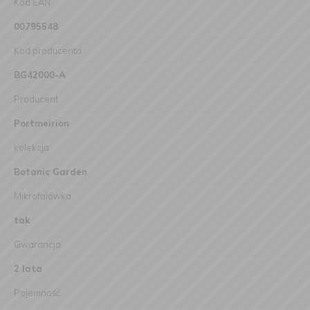
Kod EAN
00795548
Kod producenta
BG42000-A
Producent
Portmeirion
kolekcja
Botanic Garden
Mikrofalówka
tak
Gwarancja
2 lata
Pojemność