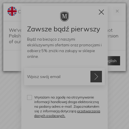
Darmowa dostawa od 299 zł
Zam
×
Change language?
0
0
Zawsze bądź pierwszy
We've detected that your browser language is not
Polish. Would you like to switch to the English version
Bądź na bieżąco z naszymi
of our website?
ekskluzywnymi ofertami
oraz promocjami i
odbierz
5% zniżki
na zakupy w sklepie
online.
Stay here
Switch to English
Wyrażam na zgodę na otrzymywanie
informacji handlowej droga elektroniczną
na podany adres e-mail. Zapoznałam/em
się z informacją dotyczącą
przetwarzania
danych osobowych.