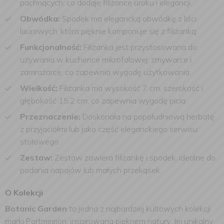
pachnących, co dodaje filiżance uroku i elegancji.
Obwódka:
Spodek ma elegancką obwódkę z liści
laurowych, która pięknie komponuje się z filiżanką.
Funkcjonalność:
Filiżanka jest przystosowana do
używania w kuchence mikrofalowej, zmywarce i
zamrażarce, co zapewnia wygodę użytkowania.
Wielkość:
Filiżanka ma wysokość 7 cm, szerokość i
głębokość 15,2 cm, co zapewnia wygodę picia.
Przeznaczenie:
Doskonała na popołudniową herbatę
z przyjaciółmi lub jako część eleganckiego serwisu
stołowego.
Zestaw:
Zestaw zawiera filiżankę i spodek, idealne do
podania napojów lub małych przekąsek.
O Kolekcji
Botanic Garden
to jedna z najbardziej kultowych kolekcji
marki Portmeirion, inspirowana pięknem natury. Jej unikalny