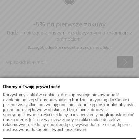
-5% na pierwsze zakupy
Bądź na bieżąco z naszymi ekskluzywnymi ofertami oraz
promocjami.
Szczegóły odnośnie newslettera
znajdziesz tutaj.
Wyrażam zgodę na otrzymywanie informacji handlowej drogą
Dbamy o Twoją prywatność
elektroniczną na podany adres e-mail.
Korzystamy z plików cookie, które zapewniają niezawodność
działania naszej strony, uczyniają ją bardziej przyjazną dla Ciebie i
przede wszystkim pozwalają nam nieustannie ją doskonalić, aby była
jak najbardziej łatwa w obsłudze. Dzięki nim zobaczysz
Informacje
spersonalizowane treści i reklamy, a my będziemy mogli udoskonalać
naszą ofertę. Jeśli nie wyrazisz zgody na pliki cookie do celów
reklamowych, reklamy nadal będą się wyświetlać, ale nie będą one
dostosowane do Ciebie i Twoich oczekiwań.
© Copyright by
MensaHome.eu
| 2026 All Rights Reserved.