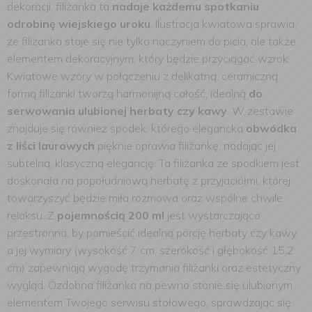
dekoracji, filiżanka ta
nadaje każdemu spotkaniu
odrobinę wiejskiego uroku
. Ilustracja kwiatowa sprawia,
że filiżanka staje się nie tylko naczyniem do picia, ale także
elementem dekoracyjnym, który będzie przyciągać wzrok.
Kwiatowe wzory w połączeniu z delikatną, ceramiczną
formą filiżanki tworzą harmonijną całość, idealną
do
serwowania ulubionej herbaty czy kawy
. W zestawie
znajduje się również spodek, którego elegancka
obwódka
z liści laurowych
pięknie oprawia filiżankę, nadając jej
subtelną, klasyczną elegancję.
Ta filiżanka ze spodkiem jest
doskonała na popołudniową herbatę z przyjaciółmi, której
towarzyszyć będzie miła rozmowa oraz wspólne chwile
relaksu. Z
pojemnością 200 ml
jest wystarczająco
przestronna, by pomieścić idealną porcję herbaty czy kawy,
a jej wymiary (wysokość 7 cm, szerokość i głębokość 15,2
cm) zapewniają wygodę trzymania filiżanki oraz estetyczny
wygląd. Ozdobna filiżanka na pewno stanie się ulubionym
elementem Twojego serwisu stołowego, sprawdzając się