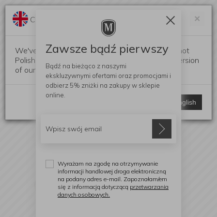
Darmowa dostawa od 299 zł
Zam
×
Change language?
0
0
Zawsze bądź pierwszy
We've detected that your browser language is not
Polish. Would you like to switch to the English version
Bądź na bieżąco z naszymi
of our website?
ekskluzywnymi ofertami
oraz promocjami i
odbierz
5% zniżki
na zakupy w sklepie
online.
Stay here
Switch to English
Wyrażam na zgodę na otrzymywanie
informacji handlowej droga elektroniczną
na podany adres e-mail. Zapoznałam/em
się z informacją dotyczącą
przetwarzania
danych osobowych.