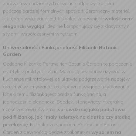
zarówno w codziennych chwilach odpoczynku, jak i
podczas bardziej formalnych spotkań. Ceramiczny materiał,
z którego wykonana jest filiżanka, zapewnia
trwałość oraz
elegancki wygląd
, idealnie komponujący się z klasycznym
stylem i współczesnymi wnętrzami.
Uniwersalność i Funkcjonalność Filiżanki Botanic
Garden
Ozdobna filiżanka Portmeirion Botanic Garden to połączenie
estetyki z praktycznością. Można ją bez obaw używać w
kuchence mikrofalowej, co ułatwia podgrzewanie napojów,
oraz myć w zmywarce, co zapewnia wygodę użytkowania.
Dzięki temu filiżanka jest bardzo funkcjonalna, a
jednocześnie elegancka. Spodek, stanowiący integralną
część zestawu, świetnie
sprawdzi się jako podstawa
pod filiżankę, jak i mały talerzyk na ciastko czy słodką
przekąskę
. Filiżanka ze spodkiem Portmeirion Botanic
Garden z pewnością będzie znakomitym
wyborem na