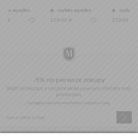
szybka wysyłka
szybka wysyłka
119,00
zł
219,00
zł
-5% na pierwsze zakupy
Bądź na bieżąco z naszymi ekskluzywnymi ofertami oraz
promocjami.
Szczegóły odnośnie newslettera
znajdziesz tutaj.