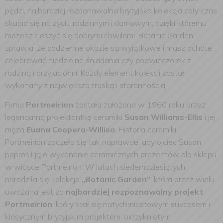
pędzi, najbardziej rozponawalna brytyjska kolekcja cały czas
skupia się na życiu rodzinnym i domowym, dzięki któremu
możesz cieszyć się dobrymi chwilami. Botanic Garden
sprawia, że codzienne okazje są wyjątkowe i masz ochotę
celebrować niedzielne śniadania czy podwieczorek z
rodziną i przyjaciółmi. Każdy element kolekcji został
wykonany z największa troską i starannością.
Firma
Portmeirion
została założona w 1960 roku przez
legendarną projektantkę ceramiki
Susan Williams-Ellis
i jej
męża
Euana Coopera-Willisa
. Historia ceramiki
Portmeirion zaczęła się tak naprawdę, gdy ojciec Susan
poprosił ją o wykonanie ceramicznych prezentów dla sklepu
w wiosce Portmeirion. W latach siedemdziesiątych
narodziła się kolekcja
„Botanic Garden”
, która przez wielu
uważana jest za
najbardziej rozpoznawalny projekt
Portmeirion
, który stał się natychmiastowym sukcesem i
klasycznym brytyjskim projektem, okrzykniętym