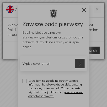
Darmowa dostawa od 299 zł
Zam
×
Change language?
0
0
Zawsze bądź pierwszy
We've detected that your browser language is not
Polish. Would you like to switch to the English version
Bądź na bieżąco z naszymi
of our website?
ekskluzywnymi ofertami
oraz promocjami i
odbierz
5% zniżki
na zakupy w sklepie
online.
Stay here
Switch to English
Wyrażam na zgodę na otrzymywanie
informacji handlowej droga elektroniczną
na podany adres e-mail. Zapoznałam/em
się z informacją dotyczącą
przetwarzania
danych osobowych.